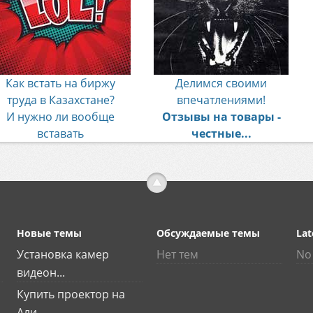
Как встать на биржу
Делимся своими
труда в Казахстане?
впечатлениями!
И нужно ли вообще
Отзывы на товары -
вставать
честные...
Новые темы
Обсуждаемые темы
Lat
Установка камер
Нет тем
No 
видеон...
Купить проектор на
Али...