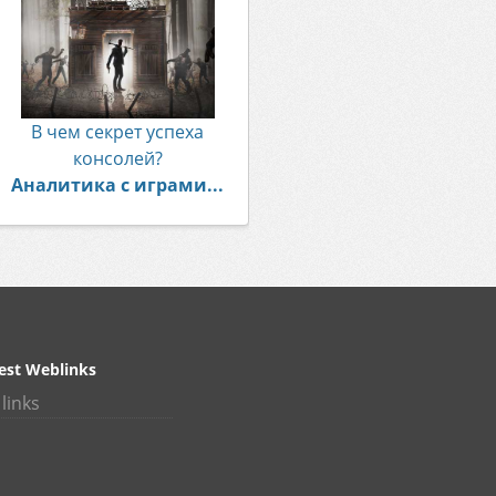
В чем секрет успеха
консолей?
Аналитика с играми...
est Weblinks
links