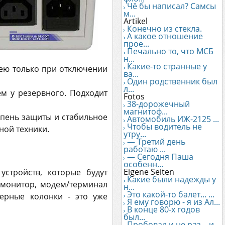
Чё бы написал? Самсы
м...
Artikel
Конечно из стекла.
А какое отношение
прое...
Печально то, что МСБ
н...
Какие-то странные у
арею только при отключении
ва...
Один родственник был
л...
чем у резервного. Подходит
Fotos
38-дорожечный
магнитоф...
епень защиты и стабильное
Автомобиль ИЖ-2125 ...
Чтобы водитель не
ной техники.
утру...
— Третий день
работаю ...
— Сегодня Паша
особенн...
Eigene Seiten
стройств, которые будут
Какие были надежды у
 монитор, модем/терминал
н...
Это какой-то балет... ...
ерные колонки - это уже
Я ему говорю - я из Ал...
В конце 80-х годов
был...
Пробовал и не раз... и...