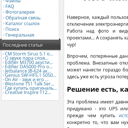
Файлы
FAQ
Фотогалерея
Наверное, каждый пользов
Обратная связь
Каталог ссылок
отключение электроэнергии
Поиск
Работа над фото и вид
Генеральная
проектами... А сохранять 
чур!
Последние статьи
CM Storm Sirus 5.1 о...
Впрочем, потерянные дан
О звуке пара слов...
Edifier М3700 акусти...
проблема. Внезапные отк
Edifier DA5000 Pro о...
может нанести гораздо б
Jetbalance JB-624 ак...
Genius SW-HF5.1 5050...
здесь уже есть угроза поте
On Air - звук и его ...
Westone TS1 Talk Ser...
Решение есть, ка
Где купить оригиналь...
Creative Inspire T12...
Эта проблема имеет давн
придумано - это UPS ил
прежде чем купить
ист
конкретно то, что вам ну