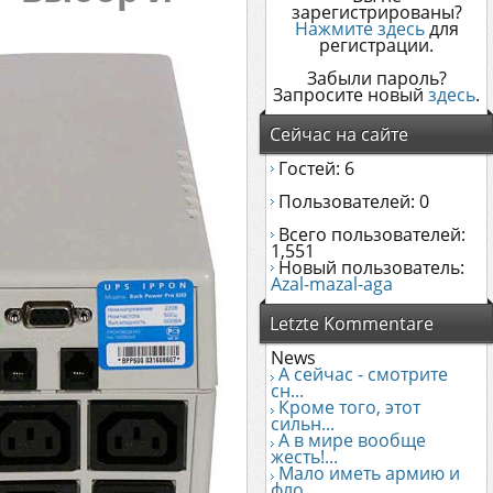
зарегистрированы?
Нажмите здесь
для
регистрации.
Забыли пароль?
Запросите новый
здесь
.
Сейчас на сайте
Гостей: 6
Пользователей: 0
Всего пользователей:
1,551
Новый пользователь:
Azal-mazal-aga
Letzte Kommentare
News
А сейчас - смотрите
сн...
Кроме того, этот
сильн...
А в мире вообще
жесть!...
Мало иметь армию и
фло...