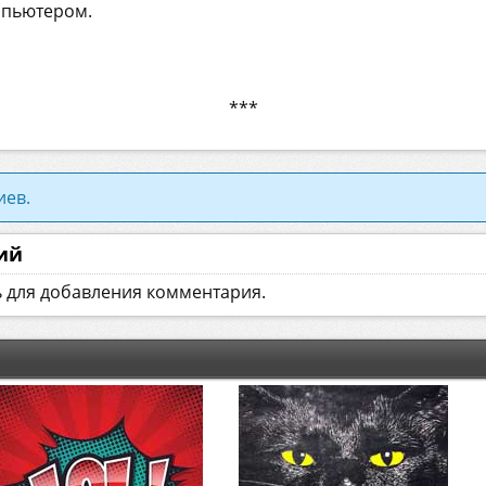
мпьютером.
***
иев.
ий
ь для добавления комментария.