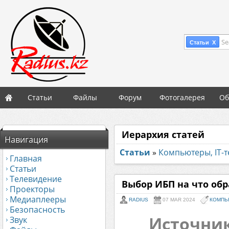
Se
Статьи X
Статьи
Файлы
Форум
Фотогалерея
Об
Иерархия статей
Навигация
Статьи
»
Компьютеры, IT-
Главная
Статьи
Телевидение
Выбор ИБП на что об
Проекторы
Медиаплееры
RADIUS
07 MAR 2024
КОМПЬ
Безопасность
Источник
Звук