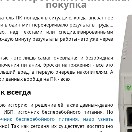
покупка
атель ПК попадал в ситуацию, когда внезапное
 в один миг перечеркивало результаты труда...
ео, над текстами или специализированными
каждую минуту результаты работы - это уже через
ные - это лишь самая очевидная и безобидная
лючения питания, броски напряжения - все это
ольший вред, в первую очередь накопителям. А
ри данных вообще на ПК - всех.
к всегда
юю историю, и решение её также давным-давно
и ИБП, источник бесперебойного питания. Но
очник бесперебойного питания, надо узнать
жно! Так как сегодня их существует достаточно