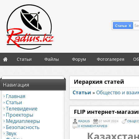
Se
Статьи X
Статьи
Файлы
Форум
Фотогалерея
Об
Иерархия статей
Навигация
Статьи
»
Общество и вза
Главная
Статьи
Телевидение
FLIP интернет-магази
Проекторы
Медиаплееры
RADIUS
07 MAR 2024
ОБЩЕС
Безопасность
0 КОММЕНТАРИЕВ
Казахста
Звук