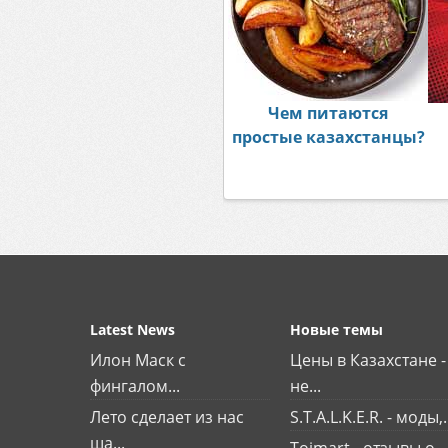
Чем питаются
простые казахстанцы?
Latest News
Новые темы
Илон Маск с
Цены в Казахстане -
фингалом...
не...
Лето сделает из нас
S.T.A.L.K.E.R. - моды,.
ша...
Toimart - отзывы о