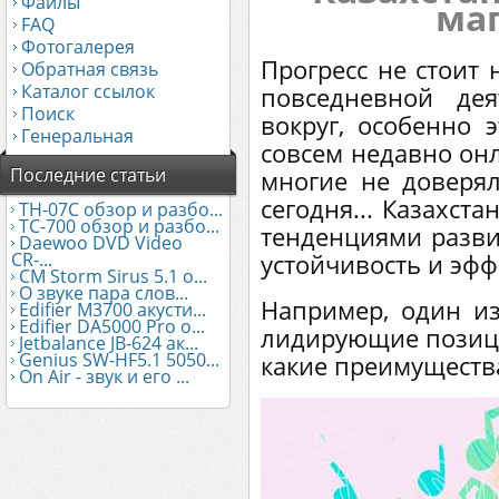
Файлы
маг
FAQ
Фотогалерея
Прогресс не стоит 
Обратная связь
Каталог ссылок
повседневной дея
Поиск
вокруг, особенно 
Генеральная
совсем недавно он
Последние статьи
многие не доверял
сегодня... Казахста
TH-07C обзор и разбо...
TC-700 обзор и разбо...
тенденциями разви
Daewoo DVD Video
CR-...
устойчивость и эфф
CM Storm Sirus 5.1 о...
О звуке пара слов...
Например, один и
Edifier М3700 акусти...
Edifier DA5000 Pro о...
лидирующие позиц
Jetbalance JB-624 ак...
Genius SW-HF5.1 5050...
какие преимуществ
On Air - звук и его ...