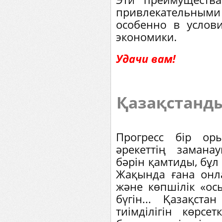
привлекательными
особенно в услов
экономики.
Удачи вам!
Қазақстанды
Прогресс бір оры
әрекеттің заман
бәрін қамтиды, бұл
Жақында ғана онл
және көпшілік «осы
бүгін... Қазақст
тиімділігін көрсе