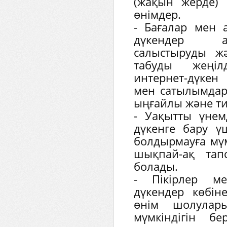
(жақын жерде) 
өнімдер.
- Бағалар мен 
дүкендер а
салыстыруды ж
табуды жеңіл
интернет-дүкен
мен сатылымдар
ыңғайлы және ти
- Уақытты үнем
дүкенге бару ү
болдырмауға мүм
шықпай-ақ тап
болады.
- Пікірлер ме
дүкендер көбін
өнім шолулар
мүмкіндігін бе