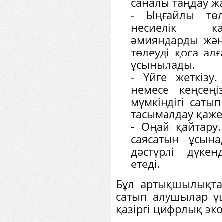
саналы таңдау жа
- Ыңғайлы төл
несиелік ка
әмияндарды және
төлеуді қоса алғ
ұсынылады.
- Үйге жеткізу.
немесе кеңсеңі
мүмкіндігі саты
тасымалдау қаже
- Оңай қайтару.
саясатын ұсына
дәстүрлі дүке
етеді.
Бұл артықшылықта
сатып алушылар үш
қазіргі цифрлық эк