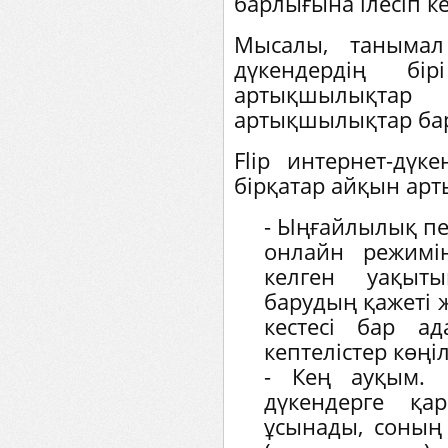
барлығына ілесіп ке
Мысалы, танымал
дүкендердің б
артықшылықт
артықшылықтар ба
Flip интернет-дүк
бірқатар айқын ар
- Ыңғайлылық пе
онлайн режимі
келген уақыты
барудың қажеті ж
кестесі бар а
кептелістер көңі
- Кең ауқым. 
дүкендерге қар
ұсынады, соның 