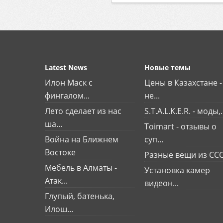
Latest News
Новые темы
Илон Маск с
Цены в Казахстане -
фингалом...
не...
Лето сделает из нас
S.T.A.L.K.E.R. - моды,.
ша...
Toimart - отзывы о
Война на Ближнем
суп...
Востоке
Разные вещи из СС
Мебель в Алматы -
Установка камер
Атак...
видеон...
Глупый, батенька,
Илош...