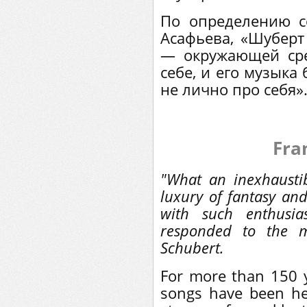
По определению со
Асафьева, «Шубер
— окружающей сре
себе, и его музыка
не лично про себя»
Fra
"What an inexhaustib
luxury of fantasy and 
with such enthusia
responded to the m
Schubert.
For more than 150 y
songs have been he