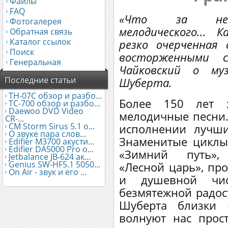
Файлы
FAQ
«Что за неис
Фотогалерея
мелодического...
Обратная связь
Каталог ссылок
резко очерченная
Поиск
восторженными с
Генеральная
Чайковский о му
Последние статьи
Шуберта.
TH-07C обзор и разбо...
Более 150 лет з
TC-700 обзор и разбо...
Daewoo DVD Video
мелодичные песни.
CR-...
CM Storm Sirus 5.1 о...
исполнении лучши
О звуке пара слов...
Знаменитые циклы
Edifier М3700 акусти...
Edifier DA5000 Pro о...
«Зимний путь»,
Jetbalance JB-624 ак...
Genius SW-HF5.1 5050...
«Лесной царь», пр
On Air - звук и его ...
и душевной чис
безмятежной радос
Шуберта близки 
волнуют нас прос