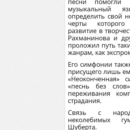
песни помогли 
музыкальный я
определить свой н
черты которого
развитие в творчес
Рахманинова и др
проложил путь та
жанрам, как экспро
Его симфонии также
присущего лишь ему
«Неоконченная» с
«песнь без слов
переживания ком
страдания.
Связь с народ
неколебимых гум
Шуберта.