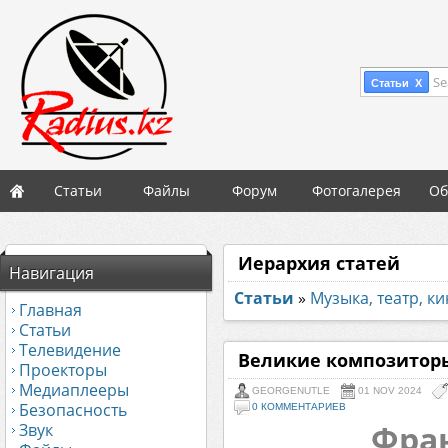
Se
Статьи X
Статьи
Файлы
Форум
Фотогалерея
Об
Иерархия статей
Навигация
Статьи
»
Музыка, театр, к
Главная
Статьи
Телевидение
Великие композитор
Проекторы
Медиаплееры
GEORGENUTLE
01 NOV 2024
Безопасность
0 КОММЕНТАРИЕВ
Фра
Звук