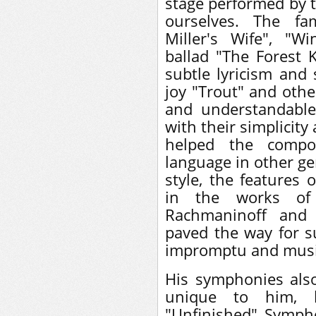
stage performed by t
ourselves. The fa
Miller's Wife", "W
ballad "The Forest 
subtle lyricism and s
joy "Trout" and othe
and understandable
with their simplicit
helped the compo
language in other ge
style, the features 
in the works of 
Rachmaninoff and 
paved the way for 
impromptu and mus
His symphonies also
unique to him, l
"Unfinished" Symph