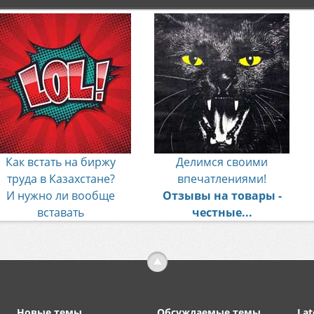
Как встать на биржу
Делимся своими
труда в Казахстане?
впечатлениями!
И нужно ли вообще
Отзывы на товары -
вставать
честные...
Новые темы
Обсуждаемые темы
Lat