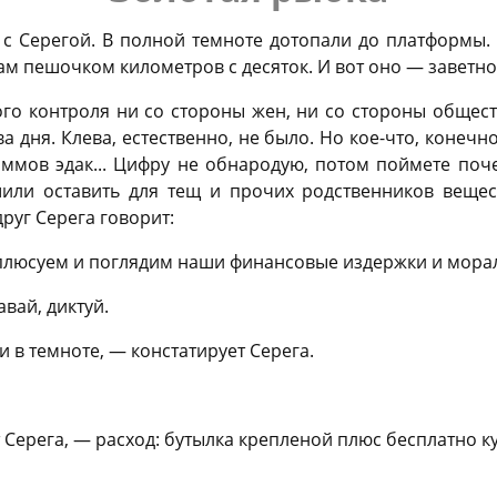
с Серегой. В полной темноте дотопали до платформы. 
ам пешочком километров с десяток. И вот оно — заветно
ого контроля ни со стороны жен, ни со стороны обще
а дня. Клева, естественно, не было. Но кое-что, конечн
аммов эдак... Цифру не обнародую, потом поймете поч
или оставить для тещ и прочих родственников вещес
друг Серега говорит:
сплюсуем и поглядим наши финансовые издержки и мора
вай, диктуй.
 в темноте, — констатирует Серега.
 Серега, — расход: бутылка крепленой плюс бесплатно к