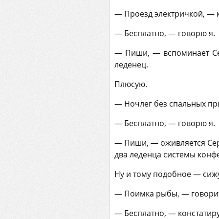
— Проезд электричкой, — к
— Бесплатно, — говорю я.
— Пиши, — вспоминает Се
леденец.
Плюсую.
— Ночлег без спальных при
— Бесплатно, — говорю я.
— Пиши, — оживляется Сер
два леденца системы конфе
Ну и тому подобное — сижу
— Поимка рыбы, — говорит
— Бесплатно, — констатиру