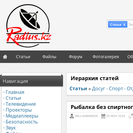
Se
Статьи X
Статьи
Файлы
Форум
Фотогалерея
Об
Иерархия статей
Навигация
Статьи
»
Досуг - Спорт - О
Главная
Статьи
Телевидение
Рыбалка без спиртного
Проекторы
Медиаплееры
WILLIAMAMADA
20 NOV 2024
Безопасность
Звук