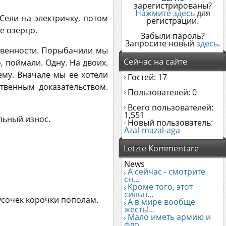
зарегистрированы?
Нажмите здесь
для
Сели на электричку, потом
регистрации.
е озерцо.
Забыли пароль?
Запросите новый
здесь
.
ственности. Порыбачили мы
Сейчас на сайте
о, поймали. Одну. На двоих.
ему. Вначале мы ее хотели
Гостей: 17
твенным доказательством.
Пользователей: 0
Всего пользователей:
1,551
льный износ.
Новый пользователь:
Azal-mazal-aga
Letzte Kommentare
News
А сейчас - смотрите
сн...
Кроме того, этот
сильн...
усочек корочки пополам.
А в мире вообще
жесть!...
Мало иметь армию и
фло...