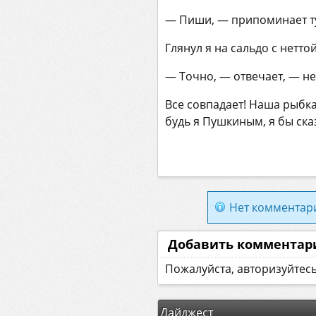
— Пиши, — припоминает тут
Глянул я на сальдо с нетто
— Точно, — отвечает, — не 
Все совпадает! Наша рыбк
будь я Пушкиным, я бы ска
Нет комментар
Добавить комментар
Пожалуйста, авторизуйтес
Дайджест