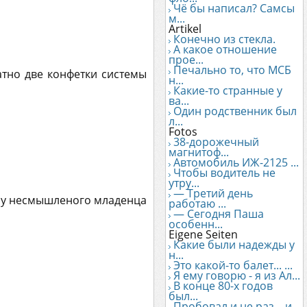
Чё бы написал? Самсы
м...
Artikel
Конечно из стекла.
А какое отношение
прое...
Печально то, что МСБ
тно две конфетки системы
н...
Какие-то странные у
ва...
Один родственник был
л...
Fotos
38-дорожечный
магнитоф...
Автомобиль ИЖ-2125 ...
Чтобы водитель не
утру...
— Третий день
о у несмышленого младенца
работаю ...
— Сегодня Паша
особенн...
Eigene Seiten
Какие были надежды у
н...
Это какой-то балет... ...
Я ему говорю - я из Ал...
В конце 80-х годов
был...
Пробовал и не раз... и...