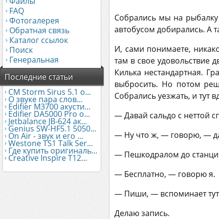
Файлы
FAQ
Собрались мы на рыбалку 
Фотогалерея
автобусом добирались. А т
Обратная связь
Каталог ссылок
И, сами понимаете, никак
Поиск
Генеральная
там в свое удовольствие дв
Килька нестандартная. Гр
Последние статьи
выбросить. Но потом реш
CM Storm Sirus 5.1 о...
Собрались уезжать, и тут в
О звуке пара слов...
Edifier М3700 акусти...
Edifier DA5000 Pro о...
— Давай сальдо с неттой 
Jetbalance JB-624 ак...
Genius SW-HF5.1 5050...
— Ну что ж, — говорю, — да
On Air - звук и его ...
Westone TS1 Talk Ser...
Где купить оригиналь...
— Пешкодралом до станции
Creative Inspire T12...
— Бесплатно, — говорю я.
— Пиши, — вспоминает тут
Делаю запись.