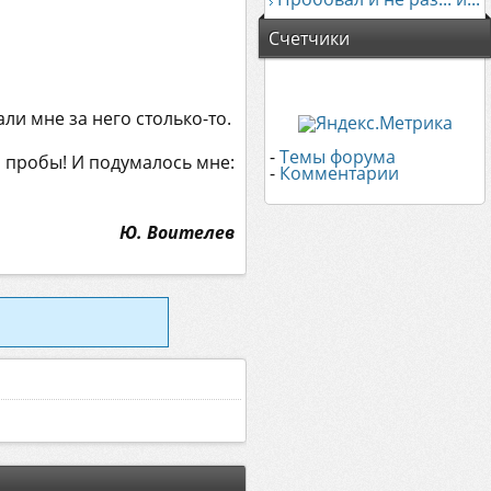
Счетчики
али мне за него столько-то.
-
Темы форума
 пробы! И подумалось мне:
-
Комментарии
Ю. Воителев