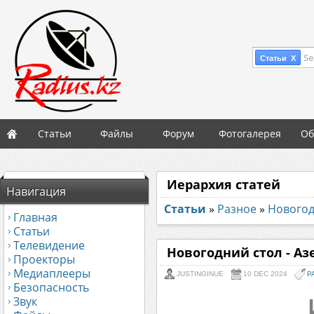
Se
Статьи X
Статьи
Файлы
Форум
Фотогалерея
Об
Иерархия статей
Навигация
Статьи
»
Разное
»
Новогод
Главная
Статьи
Телевидение
Новогодний стол - А
Проекторы
Медиаплееры
JUSTINGINUE
10 DEC 2024
Р
Безопасность
Звук