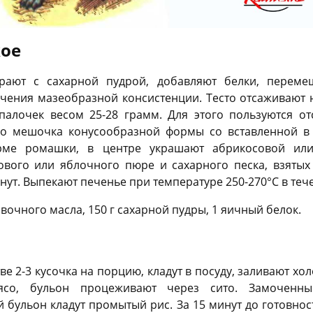
кое
рают с сахарной пудрой, добавляют белки, переме
чения мазеобразной консистенции. Тесто отсаживают н
палочек весом 25-28 грамм. Для этого пользуются о
о мешочка конусообразной формы со вставленной в 
орме ромашки, в центре украшают абрикосовой или
ового или яблочного пюре и сахарного песка, взяты
нут. Выпекают печенье при температуре 250-270°C в тече
ливочного масла, 150 г сахарной пудры, 1 яичный белок.
ве 2-3 кусочка на порцию, кладут в посуду, заливают хо
ясо, бульон процеживают через сито. Замоченн
й бульон кладут промытый рис. За 15 минут до готовнос