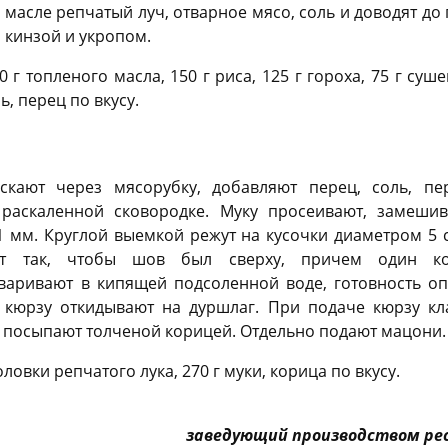
масле репчатый луч, отварное мясо, соль и доводят до 
кинзой и укропом.
0 г топленого масла, 150 г риса, 125 г гороха, 75 г суш
ь, перец по вкусу.
скают через мясорубку, добавляют перец, соль, п
раскаленной сковородке. Муку просеивают, замешива
1 мм. Круглой выемкой режут на кусочки диаметром 5 
ют так, чтобы шов был сверху, причем один ко
варивают в кипящей подсоленной воде, готовность о
о кюрзу откидывают на дуршлаг. При подаче кюрзу кла
 посыпают толченой корицей. Отдельно подают мацони.
оловки репчатого лука, 270 г муки, корица по вкусу.
заведующий производством рест