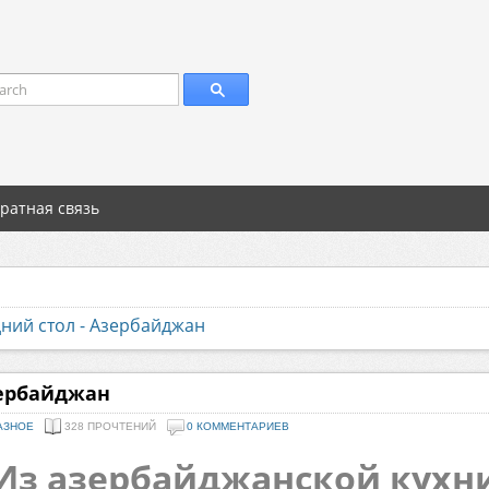
arch
ратная связь
ний стол - Азербайджан
зербайджан
АЗНОЕ
328 ПРОЧТЕНИЙ
0 КОММЕНТАРИЕВ
Из азербайджанской кухн