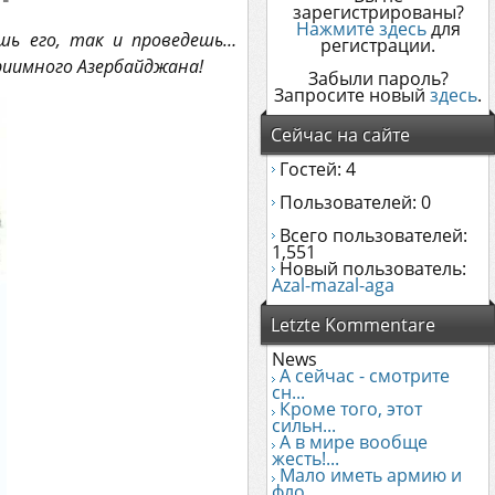
зарегистрированы?
Нажмите здесь
для
шь его, так и проведешь…
регистрации.
риимного Азербайджана!
Забыли пароль?
Запросите новый
здесь
.
Сейчас на сайте
Гостей: 4
Пользователей: 0
Всего пользователей:
1,551
Новый пользователь:
Azal-mazal-aga
Letzte Kommentare
News
А сейчас - смотрите
сн...
Кроме того, этот
сильн...
А в мире вообще
жесть!...
Мало иметь армию и
фло...