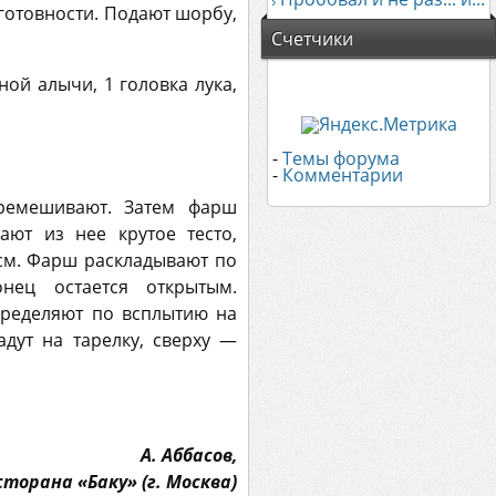
готовности. Подают шорбу,
Счетчики
еной алычи, 1 головка лука,
-
Темы форума
-
Комментарии
еремешивают. Затем фарш
ют из нее крутое тесто,
см. Фарш раскладывают по
нец остается открытым.
пределяют по всплытию на
дут на тарелку, сверху —
А. Аббасов,
орана «Баку» (г. Москва)