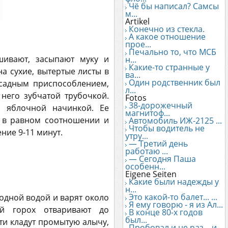
Чё бы написал? Самсы
м...
Artikel
Конечно из стекла.
А какое отношение
прое...
Печально то, что МСБ
шивают, засыпают муку и
н...
Какие-то странные у
а сухие, вытертые листы в
ва...
Один родственник был
тсадным приспособлением,
л...
него зубчатой трубочкой.
Fotos
38-дорожечный
 яблочной начинкой. Ее
магнитоф...
х в равном соотношении и
Автомобиль ИЖ-2125 ...
Чтобы водитель не
ние 9-11 минут.
утру...
— Третий день
работаю ...
— Сегодня Паша
особенн...
Eigene Seiten
Какие были надежды у
н...
Это какой-то балет... ...
лодной водой и варят около
Я ему говорю - я из Ал...
ый горох отваривают до
В конце 80-х годов
был...
ти кладут промытую алычу,
Пробовал и не раз... и...