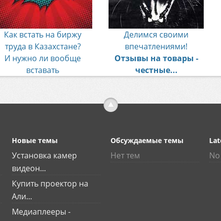
Как встать на биржу
Делимся своими
труда в Казахстане?
впечатлениями!
И нужно ли вообще
Отзывы на товары -
вставать
честные...
Новые темы
Обсуждаемые темы
Lat
Установка камер
Нет тем
No 
видеон...
Купить проектор на
Али...
Медиаплееры -