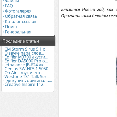
Файлы
FAQ
Близится Новый год, как
Фотогалерея
Оригинальным блюдом сегод
Обратная связь
Каталог ссылок
Поиск
Генеральная
Последние статьи
CM Storm Sirus 5.1 о...
О звуке пара слов...
Edifier М3700 акусти...
Edifier DA5000 Pro о...
Jetbalance JB-624 ак...
Genius SW-HF5.1 5050...
On Air - звук и его ...
Westone TS1 Talk Ser...
Где купить оригиналь...
Creative Inspire T12...