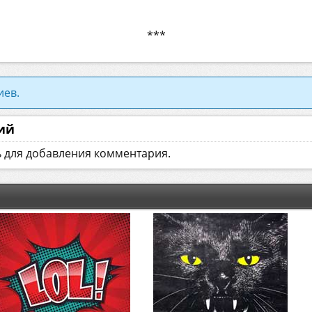
***
иев.
ий
ь для добавления комментария.