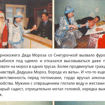
ернокожего Деда Мороза со Снегурочкой вызвало фуро
 забился под одеяло и отказался высовываться даже 
вати на мороз в одних трусах. Более продвинутые граж
равствуй, Дедушка Мороз, борода из ваты». И что-то еще
тветственность перед потомками, гордо вручал алкон
войства. Мужики с отвращением глотали воду и жестами 
старый садист, отрицательно мотал головой, изредка вы
к.