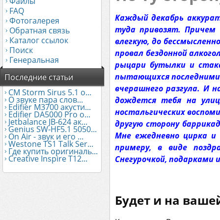
Файлы
FAQ
Каждый декабрь аккурат
Фотогалерея
туда привозят. Причем 
Обратная связь
Каталог ссылок
влегкую, до бессмысленно
Поиск
провал бездонной алкогол
Генеральная
рыцари бутылки и стак
пытающихся последними м
Последние статьи
вчерашнего разгула. И н
CM Storm Sirus 5.1 о...
О звуке пара слов...
дождется тебя на улиц
Edifier М3700 акусти...
ностальгических воспоми
Edifier DA5000 Pro о...
Jetbalance JB-624 ак...
другую сторону баррикад
Genius SW-HF5.1 5050...
Мне ежедневно цирка и 
On Air - звук и его ...
Westone TS1 Talk Ser...
примеру, в виде поздр
Где купить оригиналь...
Creative Inspire T12...
Снегурочкой, подарками 
Будет и на ваше