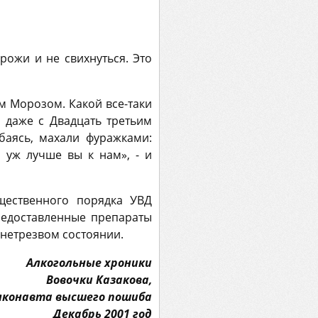
рожи и не свихнуться. Это
 Морозом. Какой все-таки
 даже с Двадцать третьим
баясь, махали фуражками:
 уж лучше вы к нам», - и
щественного порядка УВД
редоставленные препараты
 нетрезвом состоянии.
Алкогольные хроники
Вовочки Казакова,
лконавта высшего пошиба
Декабрь 2001 год