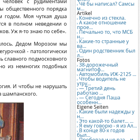
 человек с рудиментами
Чё бы написал? Самсы
м...
ны общественного порядка
Artikel
м годом. Моя чуткая душа
Конечно из стекла.
А какое отношение
тся в полном неведении о
прое...
в. Уж я-то знаю по себе».
Печально то, что МСБ
н...
Какие-то странные у
илось. Дедом Морозом мы
ва...
Один родственник был
гурочкой - патологически
л...
ль славного подмосковного
Fotos
38-дорожечный
дно из немногих подобных
магнитоф...
Автомобиль ИЖ-2125 ...
Чтобы водитель не
утру...
логия. И чтобы не нарушать
— Третий день
работаю ...
ив шампанского.
— Сегодня Паша
особенн...
Eigene Seiten
Какие были надежды у
н...
Это какой-то балет... ...
Я ему говорю - я из Ал...
В конце 80-х годов
был...
Пробовал и не раз... и...