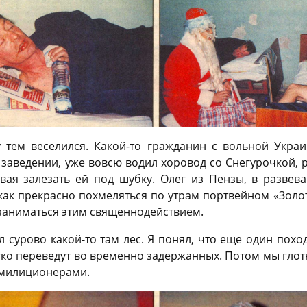
тем веселился. Какой-то гражданин с вольной Укра
заведении, уже вовсю водил хоровод со Снегурочкой, ра
вая залезать ей под шубку. Олег из Пензы, в развев
как прекрасно похмеляться по утрам портвейном «Золо
 заниматься этим священнодействием.
 сурово какой-то там лес. Я понял, что еще один поход
егко переведут во временно задержанных. Потом мы глот
 милиционерами.