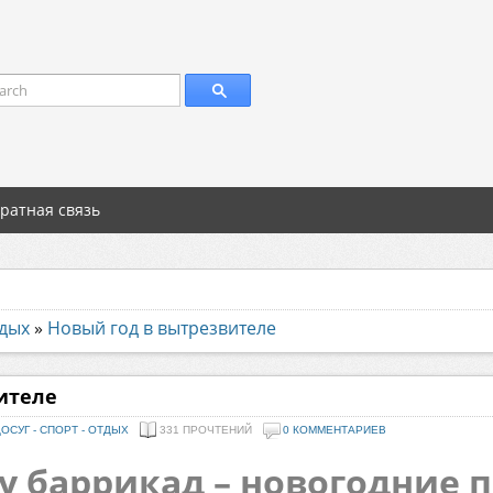
arch
ратная связь
тдых
»
Новый год в вытрезвителе
ителе
ОСУГ - СПОРТ - ОТДЫХ
331 ПРОЧТЕНИЙ
0 КОММЕНТАРИЕВ
ну баррикад – новогодние