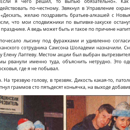
«Если я чего решил, то выпью обязательно». Как
 действовать по-честному. Звякнул в Управление охра
 «Дескать, желаю поздравить братьев-алкашей с Новы
ысли, что мои сподвижники по выпивке-закуске остану
азднике. А ведь может быть и такое по причине напитко
 почесало лысину под фуражками и удивленно соглас
канского сотрудника Самсона Шоладеми назначили. Сне
 Елену Лаптеву. Местом акции был выбран вытрезвите
ы рванули именно туда, объяснить нетрудно. Это о
ковья, где я не побывал.
. На трезвую голову, в трезвяк. Дикость какая-то, пато
тнул граммов сто пятьдесят коньячка, на выходе добав