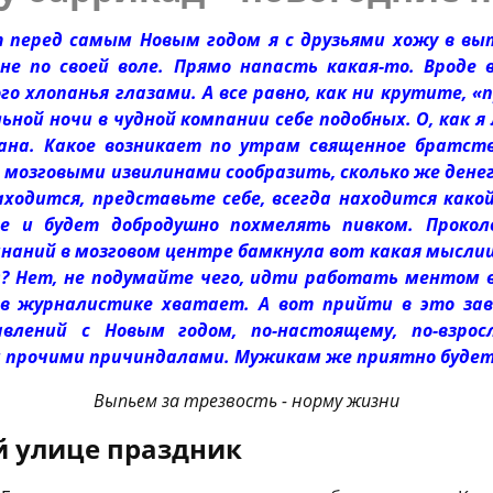
 перед самым Новым годом я с друзьями хожу в выт
не по своей воле. Прямо напасть какая-то. Вроде в
го хлопанья глазами. А все равно, как ни крутите, 
ьной ночи в чудной компании себе подобных. О, как 
ана. Какое возникает по утрам священное братств
озговыми извилинами сообразить, сколько же денег
аходится, представьте себе, всегда находится как
е и будет добродушно похмелять пивком. Прокол
наний в мозговом центре бамкнула вот какая мыслиш
? Нет, не подумайте чего, идти работать ментом в
в журналистике хватает. А вот прийти в это заве
авлений с Новым годом, по-настоящему, по-взрос
и прочими причиндалами. Мужикам же приятно будет
Выпьем за трезвость - норму жизни
й улице праздник