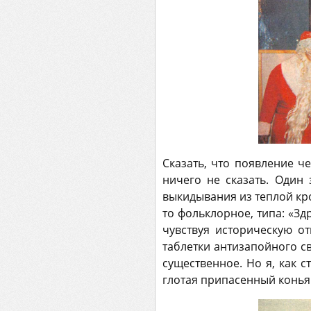
Сказать, что появление ч
ничего не сказать. Один
выкидывания из теплой кро
то фольклорное, типа: «Зд
чувствуя историческую о
таблетки антизапойного с
существенное. Но я, как 
глотая припасенный конья