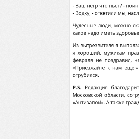
- Ваш негр что пьет? - пои
- Водку, - ответили мы, н
Чудесные люди, можно ска
какое надо иметь здоровье
Из вытрезвителя я выпол
я хороший, мужикам праз
февраля не поздравил, н
«Приезжайте к нам еще!»
отрубился.
P.S.
Редакция благодари
Московской области, сот
«Антизапой». А также граж