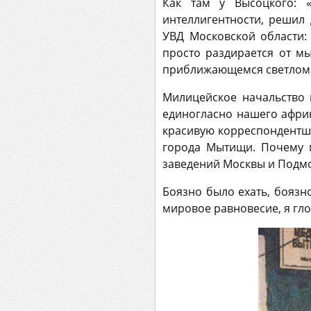
Как там у Высоцкого: 
интеллигентности, решил
УВД Московской области:
просто раздирается от м
приближающемся светлом пр
Милицейское начальство
единогласно нашего афри
красивую корреспондентшу
города Мытищи. Почему м
заведений Москвы и Подмос
Боязно было ехать, боязно
мировое равновесие, я гло