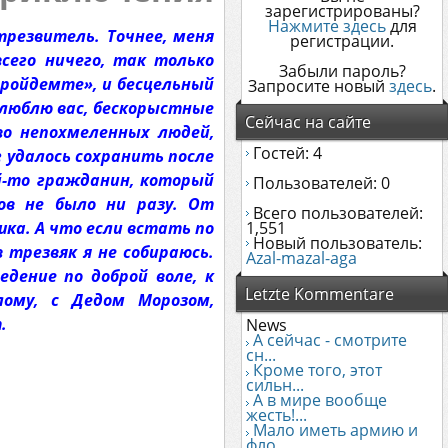
зарегистрированы?
Нажмите здесь
для
резвитель. Точнее, меня
регистрации.
сего ничего, так только
Забыли пароль?
«пройдемте», и бесцельный
Запросите новый
здесь
.
я люблю вас, бескорыстные
Сейчас на сайте
о непохмеленных людей,
Гостей: 4
 удалось сохранить после
ой-то гражданин, который
Пользователей: 0
ов не было ни разу. От
Всего пользователей:
ка. А что если встать по
1,551
Новый пользователь:
 трезвяк я не собираюсь.
Azal-mazal-aga
дение по доброй воле, к
Letzte Kommentare
лому, с Дедом Морозом,
.
News
А сейчас - смотрите
сн...
Кроме того, этот
сильн...
А в мире вообще
жесть!...
Мало иметь армию и
фло...