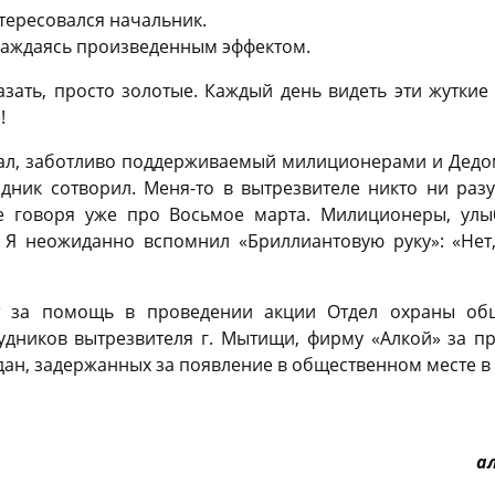
нтересовался начальник.
аслаждаясь произведенным эффектом.
зать, просто золотые. Каждый день видеть эти жуткие 
!
зал, заботливо поддерживаемый милиционерами и Дедом
дник сотворил. Меня-то в вытрезвителе никто ни разу
е говоря уже про Восьмое марта. Милиционеры, улы
 Я неожиданно вспомнил «Бриллиантовую руку»: «Нет,
т за помощь в проведении акции Отдел охраны об
рудников вытрезвителя г. Мытищи, фирму «Алкой» за п
дан, задержанных за появление в общественном месте в
а