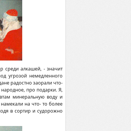
р среди алкашей, - значит
под угрозой немедленного
дане радостно заорали что-
 народное, про подарки. Я,
автам минеральную воду и
намекали на что- то более
ходя в сортир и судорожно