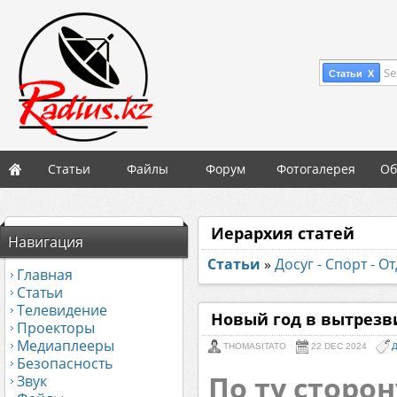
Se
Статьи X
Статьи
Файлы
Форум
Фотогалерея
Об
Иерархия статей
Навигация
Статьи
»
Досуг - Спорт - О
Главная
Статьи
Телевидение
Новый год в вытрезв
Проекторы
Медиаплееры
THOMASITATO
22 DEC 2024
Д
Безопасность
По ту сторо
Звук