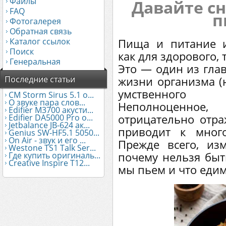
Файлы
Давайте с
FAQ
п
Фотогалерея
Обратная связь
Каталог ссылок
Пища и питание и
Поиск
как для здорового, 
Генеральная
Это — один из гла
Последние статьи
жизни организма (н
умственного 
CM Storm Sirus 5.1 о...
О звуке пара слов...
Неполноценное, 
Edifier М3700 акусти...
отрицательно отра
Edifier DA5000 Pro о...
Jetbalance JB-624 ак...
приводит к мног
Genius SW-HF5.1 5050...
On Air - звук и его ...
Прежде всего, изм
Westone TS1 Talk Ser...
почему нельзя быт
Где купить оригиналь...
Creative Inspire T12...
мы пьем и что едим