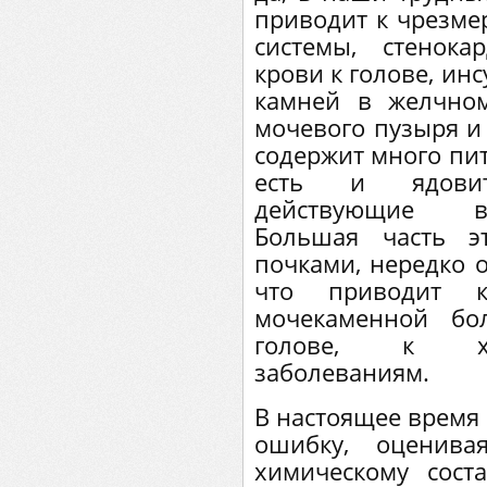
приводит к чрезме
системы, стенока
крови к голове, ин
камней в желчном
мочевого пузыря и 
содержит много пит
есть и ядовит
действующие в
Большая часть э
почками, нередко о
что приводит 
мочекаменной бо
голове, к хр
заболеваниям.
В настоящее время
ошибку, оценив
химическому сост