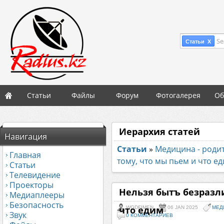
Se
Статьи X
Статьи
Файлы
Форум
Фотогалерея
Об
Иерархия статей
Навигация
Статьи
»
Медицина - роди
Главная
тому, что мы пьем и что е
Статьи
Телевидение
Проекторы
Нельзя бытъ безразл
Медиаплееры
Безопасность
что едим
WGDFIMEN
06 JAN 2025
МЕД
Звук
0 КОММЕНТАРИЕВ