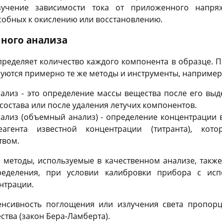
зучение зависимости тока от приложенного напряж
собных к окислению или восстановлению.
ного анализа
ределяет количество каждого компонента в образце. П
зуются примерно те же методы и инструменты, например
ализ - это определение массы вещества после его выд
состава или после удаления летучих компонентов.
нализ (объемный анализ) - определение концентрации
агента известной концентрации (титранта), кот
твом.
 методы, используемые в качественном анализе, также
ределения, при условии калибровки прибора с исп
нтрации.
тенсивность поглощения или излучения света пропор
тва (закон Бера-Ламберта).