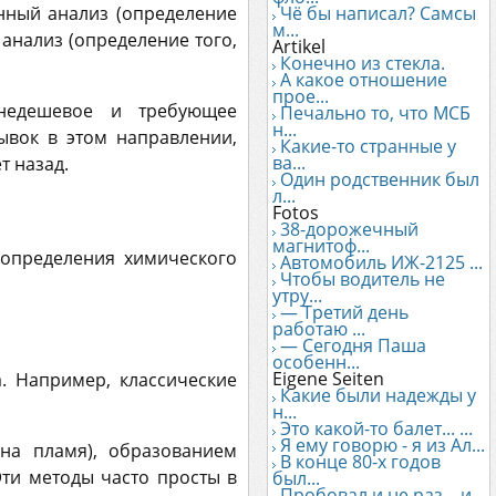
енный анализ (определение
Чё бы написал? Самсы
м...
 анализ (определение того,
Artikel
Конечно из стекла.
А какое отношение
прое...
 недешевое и требующее
Печально то, что МСБ
н...
ывок в этом направлении,
Какие-то странные у
ва...
т назад.
Один родственник был
л...
Fotos
38-дорожечный
магнитоф...
 определения химического
Автомобиль ИЖ-2125 ...
Чтобы водитель не
утру...
— Третий день
работаю ...
— Сегодня Паша
особенн...
Eigene Seiten
. Например, классические
Какие были надежды у
н...
Это какой-то балет... ...
Я ему говорю - я из Ал...
на пламя), образованием
В конце 80-х годов
Эти методы часто просты в
был...
Пробовал и не раз... и...