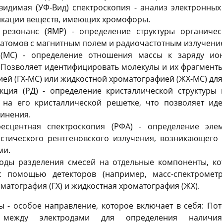
видимая (УФ-Вид) спектроскопия - анализ электронных
икации веществ, имеющих хромофоры.
резонанс (ЯМР) - определение структуры органиче
 атомов с магнитным полем и радиочастотным излучени
 (МС) - определение отношения массы к заряду ио
 Позволяет идентифицировать молекулы и их фрагменты
ей (ГХ-МС) или жидкостной хроматографией (ЖХ-МС) для
кция (РД) - определение кристаллической структуры
 на его кристаллической решетке, что позволяет ид
динения.
ресцентная спектроскопия (РФА) - определение эле
стического рентгеновского излучения, возникающего
ми.
оды разделения смесей на отдельные компоненты, ко
 помощью детекторов (например, масс-спектромет
оматография (ГХ) и жидкостная хроматография (ЖХ).
ы - особое направление, которое включает в себя: По
 между электродами для определения наличи