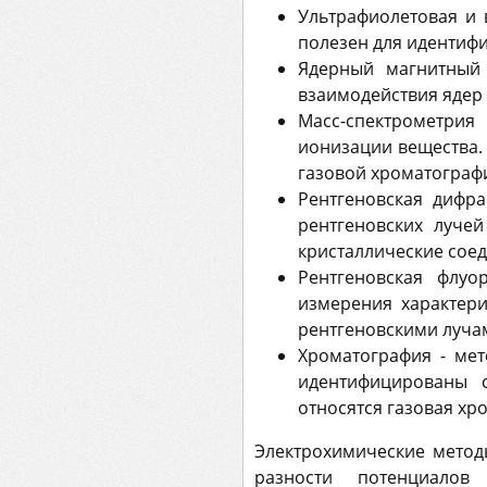
Ультрафиолетовая и 
полезен для идентиф
Ядерный магнитный 
взаимодействия ядер
Масс-спектрометрия
ионизации вещества.
газовой хроматографи
Рентгеновская дифра
рентгеновских лучей
кристаллические сое
Рентгеновская флуо
измерения характери
рентгеновскими луча
Хроматография - мет
идентифицированы с
относятся газовая хр
Электрохимические метод
разности потенциалов