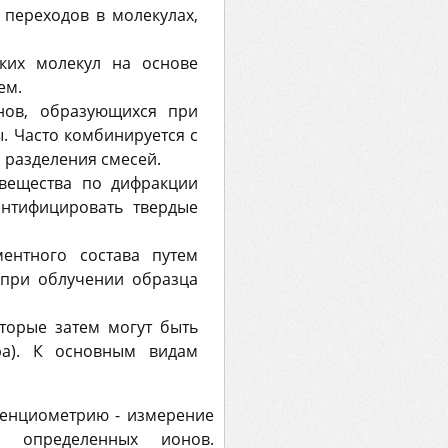
 переходов в молекулах,
ских молекул на основе
ем.
нов, образующихся при
. Часто комбинируется с
 разделения смесей.
 вещества по дифракции
ентифицировать твердые
ментного состава путем
 при облучении образца
торые затем могут быть
ра). К основным видам
тенциометрию - измерение
я определенных ионов.