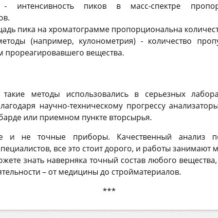
я - интенсивность пиков в масс-спектре пропор
ов.
щадь пика на хроматограмме пропорциональна количест
методы (например, кулонометрия) - количество проп
ом прореагировавшего вещества.
 такие методы использовались в серьезных лабора
благодаря научно-техническому прогрессу анализатор
барде или приемном пункте вторсырья.
тые и не точные приборы. Качественный анализ п
пециалистов, все это стоит дорого, и работы занимают 
можете знать наверняка точный состав любого вещества,
ятельности – от медицины до стройматериалов.
***