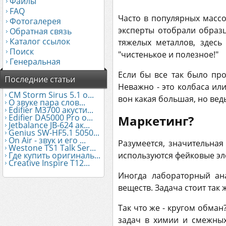
Файлы
FAQ
Часто в популярных массо
Фотогалерея
эксперты отобрали образц
Обратная связь
Каталог ссылок
тяжелых металлов, здесь
Поиск
"чистенькое и полезное!"
Генеральная
Если бы все так было про
Последние статьи
Неважно - это колбаса ил
CM Storm Sirus 5.1 о...
вон какая большая, но вед
О звуке пара слов...
Edifier М3700 акусти...
Edifier DA5000 Pro о...
Маркетинг?
Jetbalance JB-624 ак...
Genius SW-HF5.1 5050...
On Air - звук и его ...
Разумеется, значительная
Westone TS1 Talk Ser...
используются фейковые эл
Где купить оригиналь...
Creative Inspire T12...
Иногда лабораторный ан
веществ. Задача стоит так
Так что же - кругом обма
задач в химии и смежных