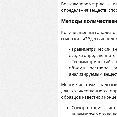
Вольтамперометрию - и
определения веществ, спо
Методы количествен
Количественный анализ оп
содержится? Здесь исполь
- Гравиметрический ан
осадка определенного 
- Титриметрический а
объема раствора ре
анализируемым вещес
Многие инструментальные
для количественного оп
образцов известной конце
Спектроскопия - ин
анализируемого вещес