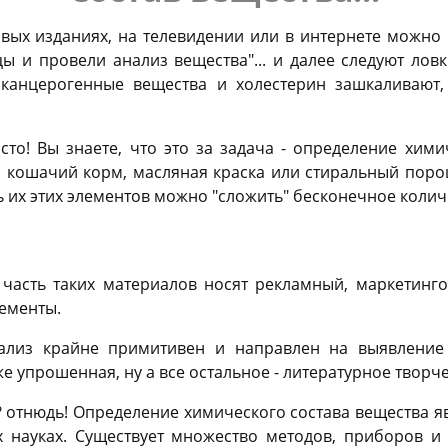
вых изданиях, на телевидении или в интернете можно 
ы и провели анализ вещества"... и далее следуют лов
 канцерогенные вещества и холестерин зашкаливают, т
сто! Вы знаете, что это за задача - определение хими
и кошачий корм, масляная краска или стиральный поро
ь их этих элементов можно "сложить" бесконечное коли
 часть таких материалов носят рекламный, маркетинго
ементы.
ализ крайне примитивен и направлен на выявление
 же упрошенная, ну а все остальное - литературное творч
н? отнюдь! Определение химического состава вещества я
 науках. Существует множество методов, приборов и