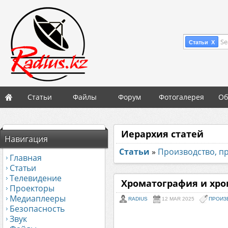
Se
Статьи X
Статьи
Файлы
Форум
Фотогалерея
Об
Иерархия статей
Навигация
Статьи
»
Производство, 
Главная
Статьи
Телевидение
Хроматография и хро
Проекторы
Медиаплееры
RADIUS
12 MAR 2025
ПРОИЗ
Безопасность
Звук