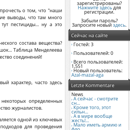
зарегистрированы?
Нажмите здесь
для
прочесть о том, что "наши
регистрации.
кие выводы, что там много
Забыли пароль?
ут пестициды... ну а это
Запросите новый
здесь
.
Сейчас на сайте
ческого состава вещества?
Гостей: 3
шок... Таблица Менделеева
Пользователей: 0
чество соединений!
Всего пользователей:
1,551
Новый пользователь:
Azal-mazal-aga
вый характер, часто здесь
Letzte Kommentare
News
А сейчас - смотрите
 некоторых определенных
сн...
Кроме того, этот
ество журналистов.
сильн...
А в мире вообще
вляется одной из ключевых
жесть!...
Мало иметь армию и
 подходов для проведения
фло...