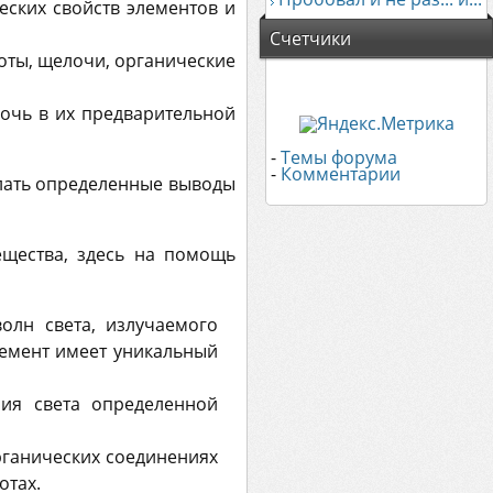
еских свойств элементов и
Счетчики
лоты, щелочи, органические
мочь в их предварительной
-
Темы форума
-
Комментарии
елать определенные выводы
ещества, здесь на помощь
олн света, излучаемого
емент имеет уникальный
ния света определенной
рганических соединениях
отах.