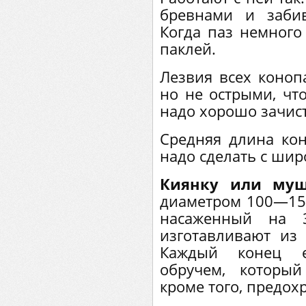
бревнами и забив
Когда паз немного
паклей.
Лезвия всех коноп
но не острыми, чт
надо хорошо зачист
Средняя длина кон
надо сделать с шир
Киянку или муш
диаметром 100—150
насаженный на 3
изготавливают из
Каждый конец е
обручем, который
кроме того, предох