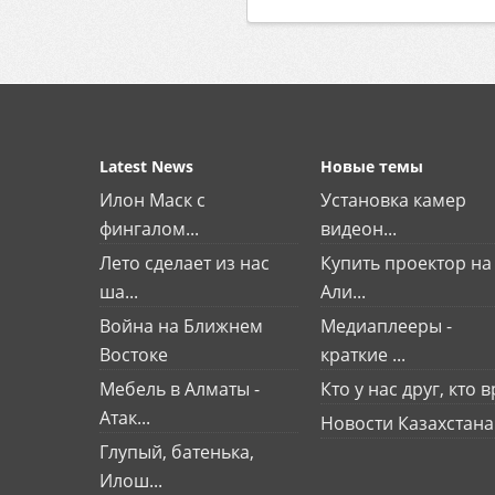
Latest News
Новые темы
Илон Маск с
Установка камер
фингалом...
видеон...
Лето сделает из нас
Купить проектор на
ша...
Али...
Война на Ближнем
Медиаплееры -
Востоке
краткие ...
Мебель в Алматы -
Кто у нас друг, кто вр
Атак...
Новости Казахстана
Глупый, батенька,
Илош...