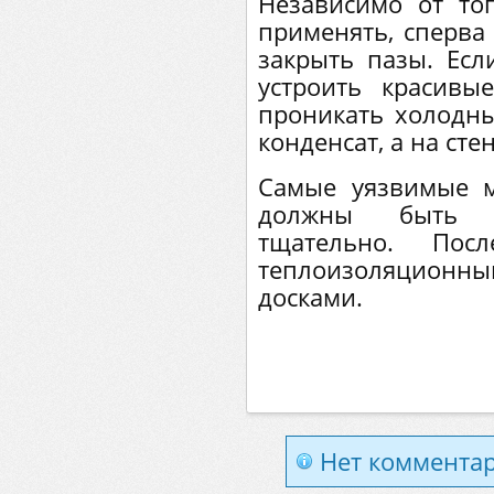
Независимо от тог
применять, сперва 
закрыть пазы. Есл
устроить красивы
проникать холодны
конденсат, а на сте
Самые уязвимые 
должны быть з
тщательно. По
теплоизоляционн
досками.
Нет комментар