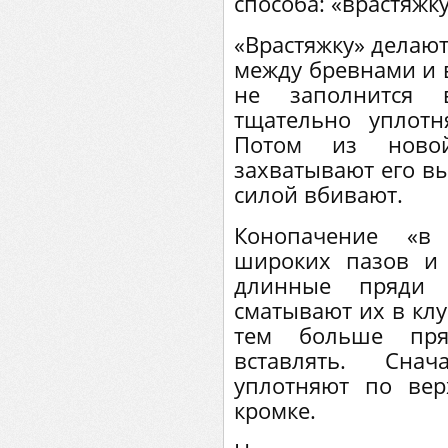
способа: «врастяжку
«Врастяжку» делают
между бревнами и в
не заполнится 
тщательно уплотн
Потом из ново
захватывают его в
силой вбивают.
Конопачение «в
широких пазов и
длинные пряди
сматывают их в клу
тем больше пря
вставлять. Сна
уплотняют по ве
кромке.