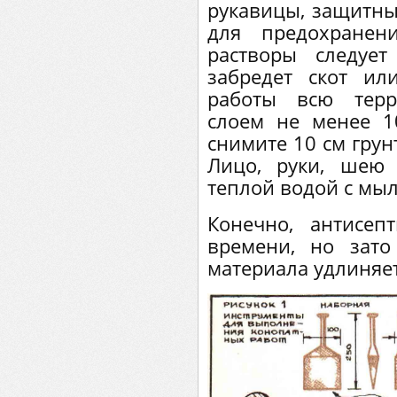
рукавицы, защитны
для предохранен
растворы следуе
забредет скот ил
работы всю терр
слоем не менее 1
снимите 10 см грун
Лицо, руки, шею
теплой водой с мы
Конечно, антисеп
времени, но зато
материала удлиняет