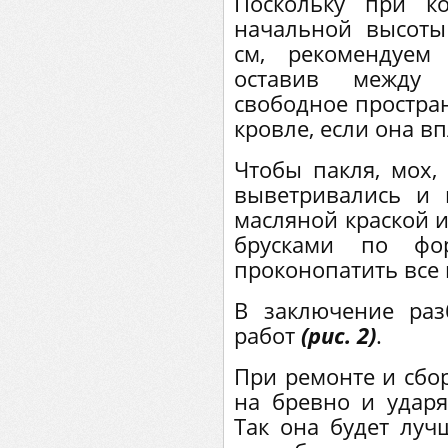
Поскольку при к
начальной высот
см, рекомендуем
оставив между
свободное простран
кровле, если она в
Чтобы пакля, мох,
выветривались и 
масляной краской 
брусками по фо
проконопатить все
В заключение раз
работ
(рис. 2)
.
При ремонте и сбо
на бревно и удар
Так она будет луч