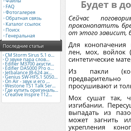
Файлы
Будет в д
FAQ
Фотогалерея
Сейчас погово
Обратная связь
Каталог ссылок
проконопатить бре
Поиск
от этого зависит, б
Генеральная
Для конопачения 
Последние статьи
лен, мох, войлок
CM Storm Sirus 5.1 о...
синтетические мате
О звуке пара слов...
Edifier М3700 акусти...
Edifier DA5000 Pro о...
Из пакли (ко
Jetbalance JB-624 ак...
Genius SW-HF5.1 5050...
предварительн
On Air - звук и его ...
просушивают и толь
Westone TS1 Talk Ser...
Где купить оригиналь...
Creative Inspire T12...
Мох сушат так, 
изгибании. Перес
выпадать из пазо
может загнить и
укрепления кон