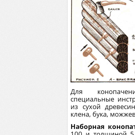
Для конопачен
специальные инст
из сухой древеси
клена, бука, можже
Наборная конопа
100 и толщиной 5