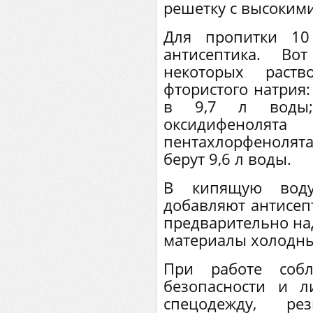
решетку с высоким
Для пропитки 10
антисептика. Во
некоторых раст
фтористого натрия:
в 9,7 л воды
оксидифено
пентахлорфенолята 
берут 9,6 л воды.
В кипящую вод
добавляют антисеп
предварительно на
материалы холодны
При работе собл
безопасности и л
спецодежду, р