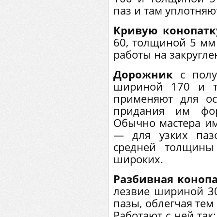
паз и там уплотняю
Кривую конопатк
60, толщиной 5 мм
работы на закругле
Дорожник
с полу
шириной 170 и 
применяют для о
придания им фор
Обычно мастера им
— для узких паз
средней толщины
широких.
Разбивная коноп
лезвие шириной 3
пазы, облегчая тем
Работают с ней так