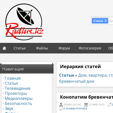
Se
Статьи X
Статьи
Файлы
Форум
Фотогалерея
Об
Иерархия статей
Навигация
Статьи
»
Дом, квартира, с
Главная
бревенчатый дом
Статьи
Телевидение
Проекторы
Конопатим бревенча
Медиаплееры
Безопасность
DANIELGLYNC
12 MAR 2025
Звук
0 КОММЕНТАРИЕВ