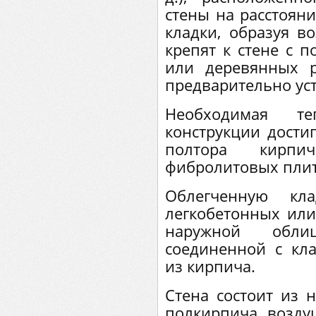
стены на расстоян
кладки, образуя в
крепят к стене с 
или деревянных р
предварительно ус
Необходимая т
конструкции дости
полтора кирп
фибролитовых плит
Облегченную кл
легкобетонных или
наружной обли
соединенной с кл
из кирпича.
Стена состоит из 
полкирпича, возд