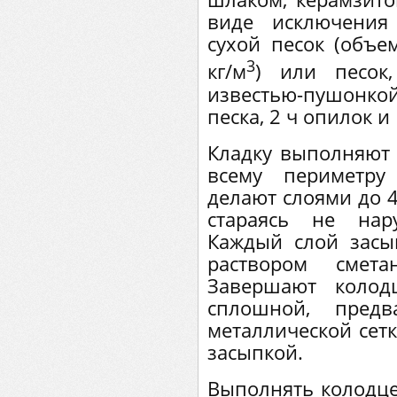
виде исключения 
сухой песок (объе
3
кг/м
) или песок
известью-пушонко
песка, 2 ч опилок и
Кладку выполняют 
всему периметру
делают слоями до 4
стараясь не нар
Каждый слой засы
раствором смета
Завершают колод
сплошной, предв
металлической сетк
засыпкой.
Выполнять колодце