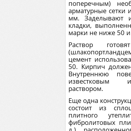
поперечным) нео
арматурные сетки 
мм. Заделывают 
кладки, выполнен
марки не ниже 50 и
Раствор готов
(шлакопортланд
цемент использова
50. Кирпич долже
Внутреннюю пове
известковым и
раствором.
Еще одна конструкц
состоит из спло
плитного утепли
фибролитовых пли
д.), расположенн