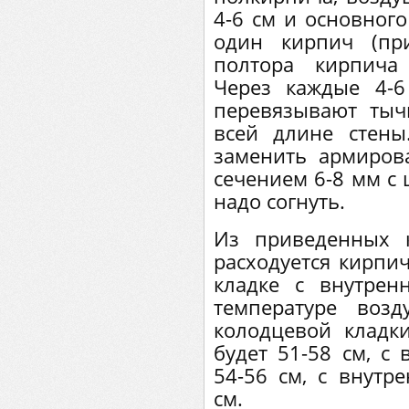
4-6 см и основног
один кирпич (пр
полтора кирпича
Через каждые 4-6
перевязывают ты
всей длине стен
заменить армиров
сечением 6-8 мм с 
надо согнуть.
Из приведенных 
расходуется кирпи
кладке с внутрен
температуре воз
колодцевой кладк
будет 51-58 см, 
54-56 см, с внутр
см.