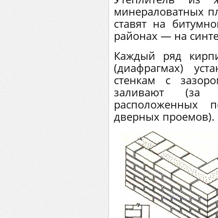
минераловатных пл
ставят на битумн
районах — на синте
Каждый ряд кирп
(диафрагмах) ус
стенкам с зазор
заливают (за 
расположенных 
дверных проемов).