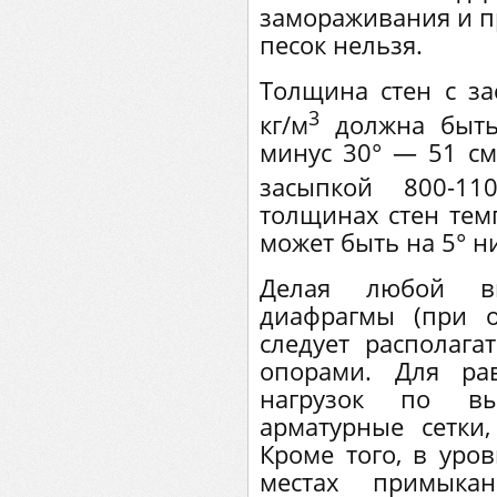
замораживания и п
песок нельзя.
Толщина стен с з
3
кг/м
должна быть
минус 30° — 51 см
засыпкой 800-11
толщинах стен тем
может быть на 5° н
Делая любой ви
диафрагмы (при 
следует располага
опорами. Для ра
нагрузок по вы
арматурные сетки
Кроме того, в уров
местах примыка