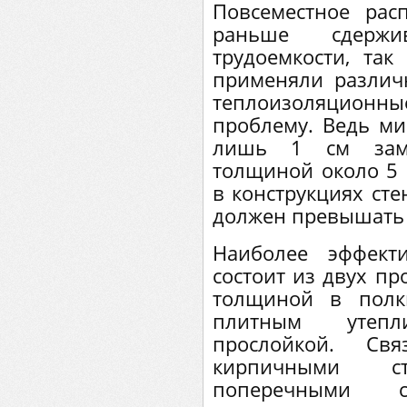
Повсеместное рас
раньше сдержи
трудоемкости, так
применяли различ
теплоизоляционн
проблему. Ведь м
лишь 1 см заме
толщиной около 5 с
в конструкциях сте
должен превышать 
Наиболее эффект
состоит из двух п
толщиной в полк
плитным утеп
прослойкой. Св
кирпичными ст
поперечными ст