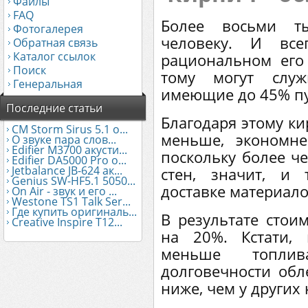
Файлы
FAQ
Более восьми т
Фотогалерея
человеку. И все
Обратная связь
Каталог ссылок
рациональном его
Поиск
тому могут служ
Генеральная
имеющие до 45% пу
Последние статьи
Благодаря этому ки
CM Storm Sirus 5.1 о...
меньше, экономне
О звуке пара слов...
Edifier М3700 акусти...
поскольку более ч
Edifier DA5000 Pro о...
Jetbalance JB-624 ак...
стен, значит, и
Genius SW-HF5.1 5050...
доставке материало
On Air - звук и его ...
Westone TS1 Talk Ser...
Где купить оригиналь...
В результате стои
Creative Inspire T12...
на 20%. Кстати, 
меньше топли
долговечности обл
ниже, чем у других