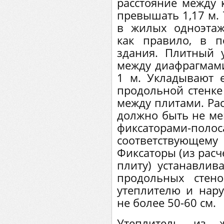
расстояние между 
превышать 1,17 м.
в жилых одноэтаж
как правило, в 
здания. Плитный у
между диафрагмами
1 м. Укладывают 
продольной стенке
между плитами. Рас
должно быть не мен
фиксаторами-по
соответствующем
Фиксаторы (из расч
плиту) устанавлив
продольных стен
утеплителю и нару
не более 50-60 см.
Утеплитель из ж