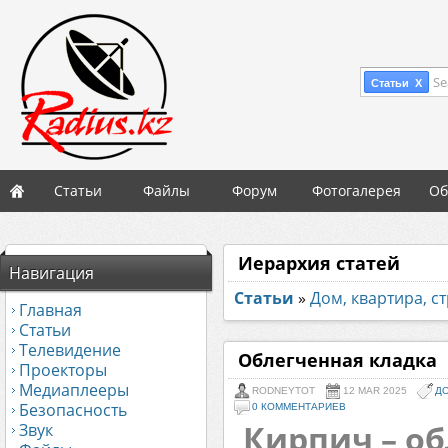
Se
Статьи X
Статьи
Файлы
Форум
Фотогалерея
Об
Иерархия статей
Навигация
Статьи
»
Дом, квартира, с
Главная
Статьи
Телевидение
Облегченная кладка
Проекторы
Медиаплееры
RODNEYTOT
12 MAR 2025
ДО
Безопасность
0 КОММЕНТАРИЕВ
Кирпич – о
Звук