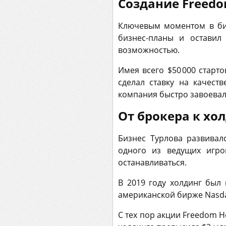
Создание Freedo
Ключевым моментом в би
бизнес-планы и оставил
возможностью.
Имея всего $50 000 старт
сделал ставку на качест
компания быстро завоевала
От брокера к хол
Бизнес Турлова развивал
одного из ведущих игро
останавливаться.
В 2019 году холдинг был
американской бирже Nasda
С тех пор акции Freedom H