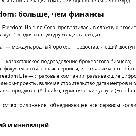
д, а капитализация компании оценивается в $11 млрд.
dom: больше, чем финансы
 Freedom Holding Corp. превратилась в сложную экоси
луг. Сегодня в структуру холдинга входят:
bal — международный брокер, предоставляющий досту
— казахстанское подразделение брокерского бизнеса;
с фокусом на цифровые сервисы, ипотечные и потребит
Freedom Life — страховые компании, развивающие цифр
леком-проекты, включая строительство дата-центров и 
тавка продуктов (Arbuz.kz), туристические услуги (Freedo
 суперприложение, объединяющее все сервисы холд
ий и инноваций