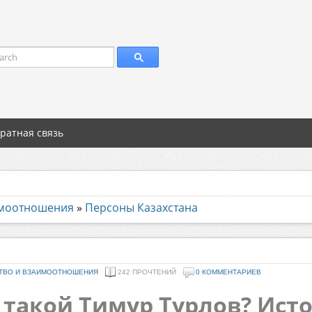
arch
ратная связь
имоотношения
»
Персоны Казахстана
ТВО И ВЗАИМООТНОШЕНИЯ
242 ПРОЧТЕНИЙ
0 КОММЕНТАРИЕВ
 такой Тимур Турлов? Ист