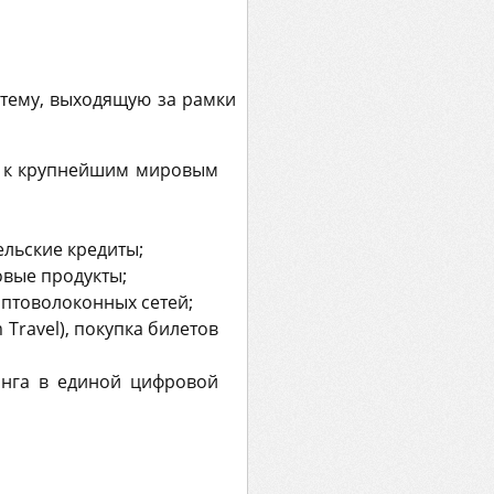
стему, выходящую за рамки
п к крупнейшим мировым
ельские кредиты;
овые продукты;
оптоволоконных сетей;
m Travel), покупка билетов
инга в единой цифровой