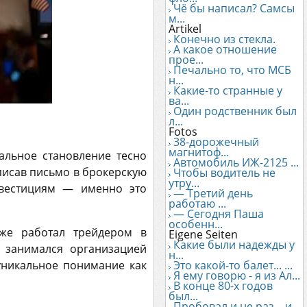
Чё бы написал? Самсы
м...
Artikel
Конечно из стекла.
А какое отношение
прое...
Печально то, что МСБ
н...
Какие-то странные у
ва...
Один родственник был
л...
Fotos
38-дорожечный
магнитоф...
альное становление тесно
Автомобиль ИЖ-2125 ...
писав письмо в брокерскую
Чтобы водитель не
утру...
вестициям — именно это
— Третий день
работаю ...
— Сегодня Паша
особенн...
уже работал трейдером в
Eigene Seiten
Какие были надежды у
н занимался организацией
н...
уникальное понимание как
Это какой-то балет... ...
Я ему говорю - я из Ал...
В конце 80-х годов
был...
Пробовал и не раз... и...