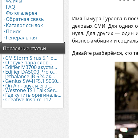
Файлы
FAQ
Фотогалерея
Имя Тимура Турлова в посл
Обратная связь
Каталог ссылок
деловых СМИ. Для одних 
Поиск
нуля. Для других — один
Генеральная
бизнес-амбиции и социаль
Последние статьи
Давайте разберёмся, кто т
CM Storm Sirus 5.1 о...
О звуке пара слов...
Edifier М3700 акусти...
Edifier DA5000 Pro о...
Jetbalance JB-624 ак...
Genius SW-HF5.1 5050...
On Air - звук и его ...
Westone TS1 Talk Ser...
Где купить оригиналь...
Creative Inspire T12...