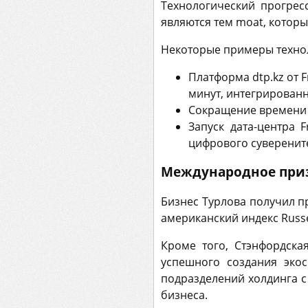
Технологический прогрес
являются тем moat, которы
Некоторые примеры технол
Платформа dtp.kz от 
минут, интегрированн
Сокращение времени в
Запуск дата-центра 
цифрового суверените
Международное при
Бизнес Турлова получил пр
американский индекс Russ
Кроме того, Стэнфордска
успешного создания экос
подразделений холдинга с
бизнеса.