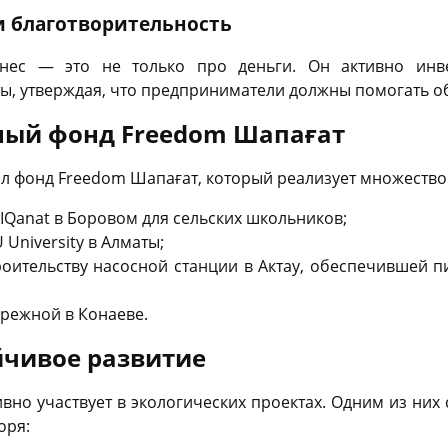
и благотворительность
нес — это не только про деньги. Он активно инв
ы, утверждая, что предприниматели должны помогать о
ный фонд Freedom Шапағат
дил фонд Freedom Шапағат, который реализует множеств
IQanat в Боровом для сельских школьников;
University в Алматы;
роительству насосной станции в Актау, обеспечившей п
ережной в Конаеве.
йчивое развитие
ивно участвует в экологических проектах. Одним из них
оря: