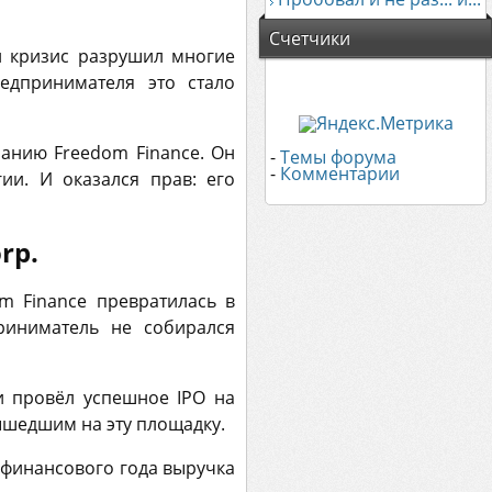
Счетчики
 кризис разрушил многие
едпринимателя это стало
панию Freedom Finance. Он
-
Темы форума
-
Комментарии
ии. И оказался прав: его
rp.
m Finance превратилась в
риниматель не собирался
и провёл успешное IPO на
ышедшим на эту площадку.
5 финансового года выручка