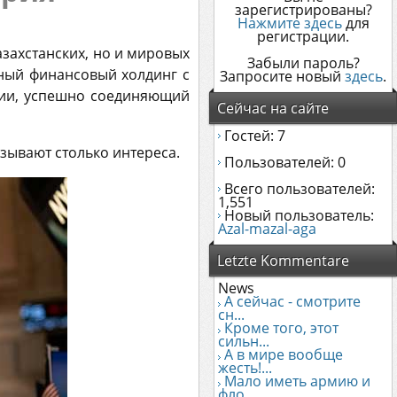
зарегистрированы?
Нажмите здесь
для
регистрации.
азахстанских, но и мировых
Забыли пароль?
ный финансовый холдинг с
Запросите новый
здесь
.
зии, успешно соединяющий
Сейчас на сайте
Гостей: 7
ызывают столько интереса.
Пользователей: 0
Всего пользователей:
1,551
Новый пользователь:
Azal-mazal-aga
Letzte Kommentare
News
А сейчас - смотрите
сн...
Кроме того, этот
сильн...
А в мире вообще
жесть!...
Мало иметь армию и
фло...