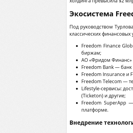
холдинга превысила $2 млр
Экосистема Free
Под руководством Турлова
классических финансовых ус
Freedom Finance Glo
биржам;
АО «Фридом Финанс» 
Freedom Bank — банк 
Freedom Insurance и 
Freedom Telecom — те
Lifestyle-сервисы: дос
(Ticketon) и другие;
Freedom SuperApp —
платформе.
Внедрение технолог