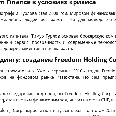
m Finance в условиях кризиса
ографии Турлова стал 2008 год. Мировой финансовый
 миллионы людей без работы. Но для молодого пр
ового капитала, Тимур Турлов основал брокерскую ком
венный сервис, прозрачность и современные технолог
 доверие клиентов и начала расти.
дингу: создание Freedom Holding Co
ся стремительно. Уже к середине 2010-х годов Freedo
ков на фондовом рынке Казахстана. Но сам предп
 консолидирован под брендом Freedom Holding Corp. 
q, став первым финансовым холдингом из стран СНГ, в
olding Corp. выросли почти в десять раз. По итогам 202