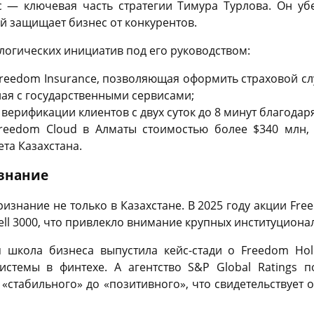
с — ключевая часть стратегии Тимура Турлова. Он уб
й защищает бизнес от конкурентов.
огических инициатив под его руководством:
Freedom Insurance, позволяющая оформить страховой сл
ая с государственными сервисами;
ерификации клиентов с двух суток до 8 минут благода
Freedom Cloud в Алматы стоимостью более $340 млн, 
та Казахстана.
знание
изнание не только в Казахстане. В 2025 году акции Fre
ell 3000, что привлекло внимание крупных институциона
я школа бизнеса выпустила кейс-стади о Freedom Hol
истемы в финтехе. А агентство S&P Global Ratings 
 «стабильного» до «позитивного», что свидетельствует 