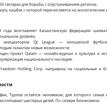
150 гектарах для борьбы с опустыниванием региона;
Saqta, кэшбэк с которой перечисляется на экологические
3 года возглавляет Казахстанскую федерацию шахма
ональном уровнях;
я инициатором QJ League — юношеской футболь
одым талантам новые возможности;
ущен проект Qalam — онлайн-журнал о культуре и ист
опуляризация национального наследия.
Freedom Holding Corp. направила на социальные и б
ности
фик, Турлов остаётся человеком, для которого семья 
 воспитывает шестерых детей. По словам бизнесмена: