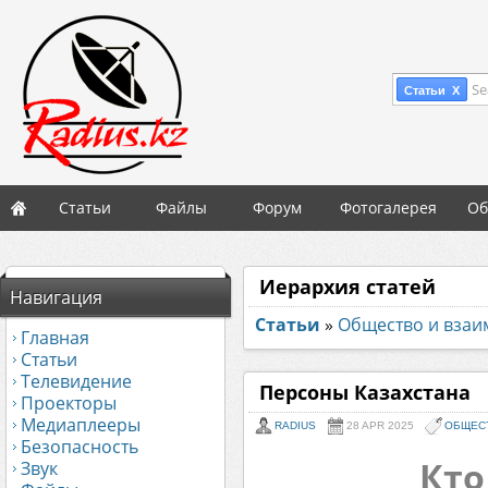
Se
Статьи X
Статьи
Файлы
Форум
Фотогалерея
Об
Иерархия статей
Навигация
Статьи
»
Общество и вза
Главная
Статьи
Телевидение
Персоны Казахстана
Проекторы
Медиаплееры
RADIUS
28 APR 2025
ОБЩЕС
Безопасность
Кто
Звук