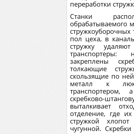
переработки стружк
Станки расп
обрабатываемого ме
стружкоуборочных 
пол цеха, в канал
стружку удаляю
транспортеры:
закреплены скр
толкающие стру
скользящие по ней
металл к люк
транспортером,
скребково-шта
выталкивает отх
отделение, где их
стружкой хлопот
чугунной. Скребки 