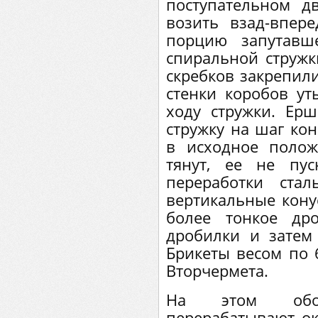
поступательном д
возить взад-впер
порцию запутавш
спиральной стружк
скребков закрепили
стенки коробов у
ходу стружки. Ер
стружку на шаг ко
в исходное полож
тянут, ее не пу
переработки ста
вертикальные кону
более тонкое др
дробилки и затем
Брикеты весом по 
Вторчермета.
На этом обо
перерабатывают ок