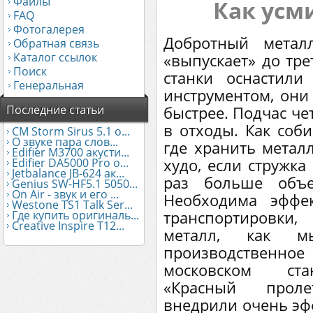
Файлы
Как усм
FAQ
Фотогалерея
Добротный метал
Обратная связь
Каталог ссылок
«выпускает» до тре
Поиск
станки оснастил
Генеральная
инструментом, они 
Последние статьи
быстрее. Подчас че
в отходы. Как соби
CM Storm Sirus 5.1 о...
О звуке пара слов...
где хранить метал
Edifier М3700 акусти...
худо, если стружка
Edifier DA5000 Pro о...
Jetbalance JB-624 ак...
раз больше объе
Genius SW-HF5.1 5050...
On Air - звук и его ...
Необходима эффе
Westone TS1 Talk Ser...
транспортировк
Где купить оригиналь...
Creative Inspire T12...
металл, как м
производствен
московском ста
«Красный прол
внедрили очень эф