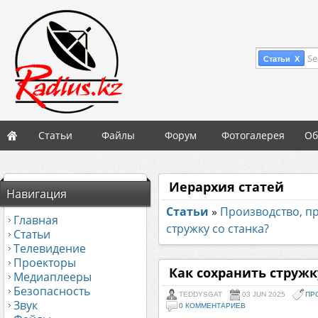
Se
Статьи X
Статьи
Файлы
Форум
Фотогалерея
Об
Иерархия статей
Навигация
Статьи
»
Производство, 
Главная
стружку со станка?
Статьи
Телевидение
Проекторы
Как сохранить стружк
Медиаплееры
Безопасность
TEDDYSGAT
03 JUN 2025
ПР
Звук
0 КОММЕНТАРИЕВ