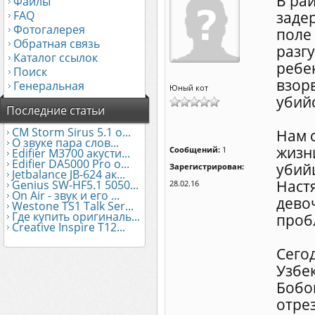
В ра
Файлы
FAQ
заде
Фотогалерея
поле
Обратная связь
разгу
Каталог ссылок
ребен
Поиск
взор
Генеральная
Юный кот
убий
Последние статьи
CM Storm Sirus 5.1 о...
Нам 
О звуке пара слов...
жизни
Сообщений:
1
Edifier М3700 акусти...
Edifier DA5000 Pro о...
убий
Зарегистрирован:
Jetbalance JB-624 ак...
Наст
Genius SW-HF5.1 5050...
28.02.16
On Air - звук и его ...
дево
Westone TS1 Talk Ser...
Где купить оригиналь...
проб
Creative Inspire T12...
Сего
Узбе
Бобо
отрез