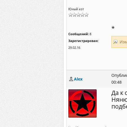
Юный кот
*
Сообщений:
8
Зарегистрирован:
Изм
29.02.16
Опублик
Alex
00:48
Да к 
Няню
подб