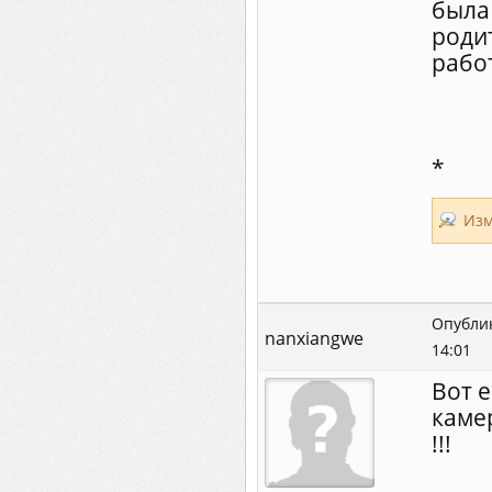
была
роди
рабо
*
Изм
Опублик
nanxiangwe
14:01
Вот 
каме
!!!