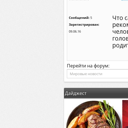
Что 
Сообщений:
5
реком
Зарегистрирован:
чело
09.06.16
голов
роди
Перейти на форум:
Дайджест