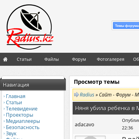
Темы форума
Статьи
Файлы
Форум
Фотогалерея
Об
Просмотр темы
Навигация
Radius
» Сайт - Форум - М
Главная
Статьи
Няня убила ребенка в М
Телевидение
Проекторы
Опублик
Медиаплееры
adacavo
Безопасность
22:36
Звук