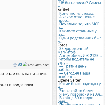
Чё бы написал? Самсы
м...
Artikel
Конечно из стекла.
А какое отношение
прое...
Печально то, что МСБ
н...
Какие-то странные у
ва...
Один родственник был
л...
Fotos
38-дорожечный
магнитоф...
Автомобиль ИЖ-2125 ...
Чтобы водитель не
утру...
#3
— Третий день
работаю ...
— Сегодня Паша
рте там есть на питании.
особенн...
Eigene Seiten
Какие были надежды у
хнет и вроде пока
н...
Это какой-то балет... ...
Я ему говорю - я из Ал...
В конце 80-х годов
был...
Пробовал и не раз... и...