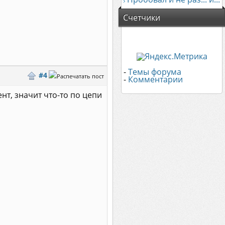
Счетчики
-
Темы форума
#4
-
Комментарии
нт, значит что-то по цепи