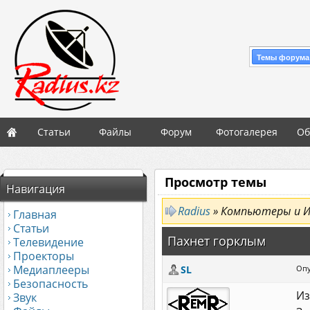
Темы форума
Статьи
Файлы
Форум
Фотогалерея
Об
Просмотр темы
Навигация
Radius
» Компьютеры и 
Главная
Статьи
Пахнет горклым
Телевидение
Проекторы
Медиаплееры
SL
Опу
Безопасность
Из
Звук