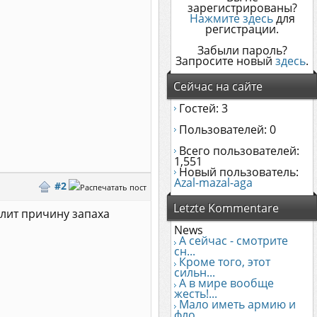
зарегистрированы?
Нажмите здесь
для
регистрации.
Забыли пароль?
Запросите новый
здесь
.
Сейчас на сайте
Гостей: 3
Пользователей: 0
Всего пользователей:
1,551
Новый пользователь:
Azal-mazal-aga
#2
Letzte Kommentare
елит причину запаха
News
А сейчас - смотрите
сн...
Кроме того, этот
сильн...
А в мире вообще
жесть!...
Мало иметь армию и
фло...