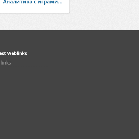
Аналитика с играми...
est Weblinks
links