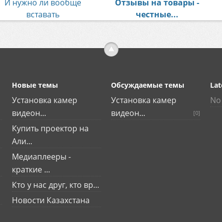
И нужно ли вообще
Отзывы на товары -
вставать
честные...
Новые темы
Обсуждаемые темы
Lat
Установка камер
Установка камер
No 
видеон...
видеон...
[0]
Купить проектор на
Али...
Медиаплееры -
краткие ...
Кто у нас друг, кто вр...
Новости Казахстана