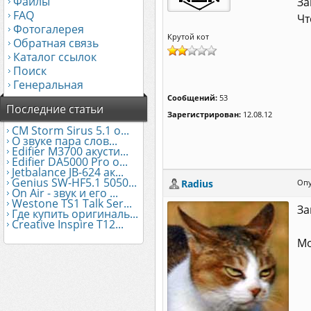
Файлы
За
FAQ
Чт
Фотогалерея
Крутой кот
Обратная связь
Каталог ссылок
Поиск
Генеральная
Сообщений:
53
Последние статьи
Зарегистрирован:
12.08.12
CM Storm Sirus 5.1 о...
О звуке пара слов...
Edifier М3700 акусти...
Edifier DA5000 Pro о...
Jetbalance JB-624 ак...
Genius SW-HF5.1 5050...
Radius
Опу
On Air - звук и его ...
Westone TS1 Talk Ser...
За
Где купить оригиналь...
Creative Inspire T12...
Мо