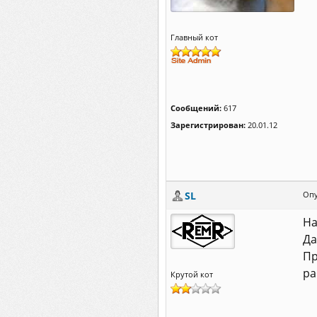
Главный кот
Сообщений:
617
Зарегистрирован:
20.01.12
SL
Опу
На
Да
Пр
ра
Крутой кот