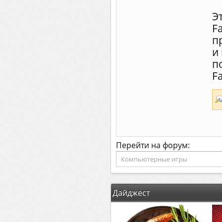
Э
F
п
и
п
Fa
Перейти на форум:
Дайджест