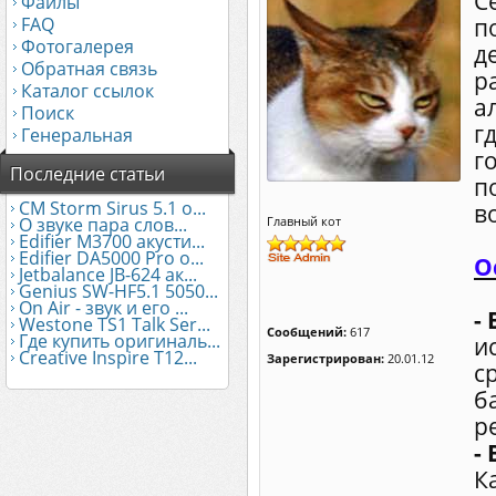
Се
Файлы
FAQ
п
Фотогалерея
д
Обратная связь
р
Каталог ссылок
а
Поиск
г
Генеральная
г
Последние статьи
п
CM Storm Sirus 5.1 о...
в
О звуке пара слов...
Главный кот
Edifier М3700 акусти...
Edifier DA5000 Pro о...
О
Jetbalance JB-624 ак...
Genius SW-HF5.1 5050...
On Air - звук и его ...
-
Westone TS1 Talk Ser...
Сообщений:
617
Где купить оригиналь...
и
Creative Inspire T12...
Зарегистрирован:
20.01.12
с
б
р
-
К