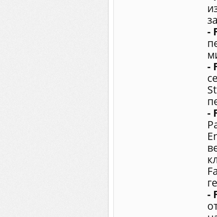
и
з
- 
п
м
- 
с
S
п
-
Р
E
в
к
F
г
- 
о