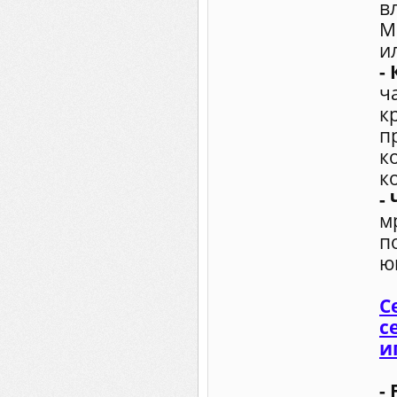
в
М
и
-
ч
к
п
к
к
-
м
п
ю
С
с
и
- 