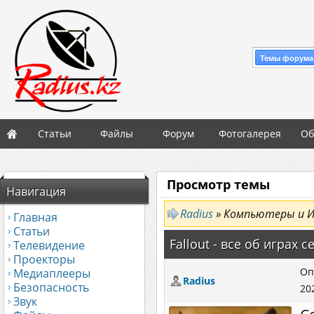
Темы форума
Статьи
Файлы
Форум
Фотогалерея
Об
Просмотр темы
Навигация
Radius
» Компьютеры и 
Главная
Статьи
Fallout - все об играх с
Телевидение
Проекторы
Оп
Медиаплееры
Radius
Безопасность
20
Звук