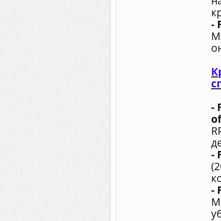
н
к
- 
М
о
К
с
-
of
R
д
-
(
к
- 
М
у