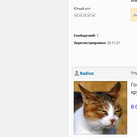
им
Юный кот
Сообщений:
1
Зарегистрирован:
23.11.21
Radius
Опу
Го
кр
В 