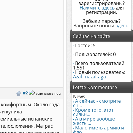
зарегистрированы?
Нажмите здесь
для
регистрации.
Забыли пароль?
Запросите новый
здесь
.
Сейчас на сайте
Гостей: 5
Пользователей: 0
Всего пользователей:
1,551
Новый пользователь:
Azal-mazal-aga
Letzte Kommentare
#2
News
А сейчас - смотрите
ь комфортным. Около года
сн...
Кроме того, этот
 и купила
сильн...
премиальные испанские
А в мире вообще
жесть!...
 телосложения. Матрас
Мало иметь армию и
фло...