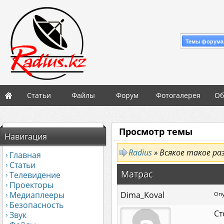
Темы форума
Статьи
Файлы
Форум
Фотогалерея
Об
Просмотр темы
Навигация
Radius
» Всякое такое ра
Главная
Статьи
Матрас
Телевидение
Проекторы
Медиаплееры
Dima_Koval
Опу
Безопасность
Ст
Звук