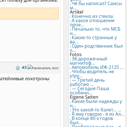
ет пользу для организма.
Чё бы написал? Самсы
м...
Artikel
Конечно из стекла.
А какое отношение
прое...
Печально то, что МСБ
н...
Какие-то странные у
ва...
Один родственник был
л...
Fotos
38-дорожечный
магнитоф...
Автомобиль ИЖ-2125 ...
#3
Чтобы водитель не
утру...
езатейливые лохотроны
— Третий день
работаю ...
— Сегодня Паша
особенн...
Eigene Seiten
Какие были надежды у
н...
Это какой-то балет... ...
Я ему говорю - я из Ал...
В конце 80-х годов
был...
Пробовал и не раз... и...