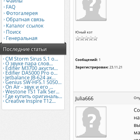
Файлы
FAQ
Фотогалерея
Обратная связь
Каталог ссылок
Поиск
Юный кот
Генеральная
Последние статьи
CM Storm Sirus 5.1 о...
Сообщений:
1
О звуке пара слов...
Edifier М3700 акусти...
Зарегистрирован:
23.11.21
Edifier DA5000 Pro о...
Jetbalance JB-624 ак...
Genius SW-HF5.1 5050...
On Air - звук и его ...
Westone TS1 Talk Ser...
Где купить оригиналь...
Julia666
Опу
Creative Inspire T12...
Со
на
вы
ма