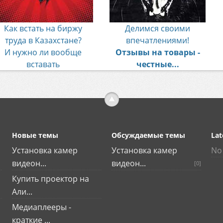
Как встать на биржу
Делимся своими
труда в Казахстане?
впечатлениями!
И нужно ли вообще
Отзывы на товары -
вставать
честные...
Новые темы
Обсуждаемые темы
Lat
Установка камер
Установка камер
No 
видеон...
видеон...
[0]
Купить проектор на
Али...
Медиаплееры -
краткие ...