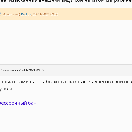
еет изысканный внешний вид и сон на таком матрасе нес
Изменил(а)
Radius
, 23-11-2021 09:50
бликовано 23-11-2021 09:52
спода спамеры - вы бы хоть с разных IP-адресов свои н
утили...
бессрочный бан!