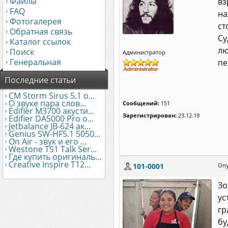
Файлы
вз
FAQ
на
Фотогалерея
ст
Обратная связь
Су
Каталог ссылок
лю
Поиск
Администратор
Генеральная
пе
Последние статьи
CM Storm Sirus 5.1 о...
О звуке пара слов...
Сообщений:
151
Edifier М3700 акусти...
Зарегистрирован:
23.12.19
Edifier DA5000 Pro о...
Jetbalance JB-624 ак...
Genius SW-HF5.1 5050...
On Air - звук и его ...
Westone TS1 Talk Ser...
Где купить оригиналь...
Creative Inspire T12...
101-0001
Опу
Зо
ус
гр
бу