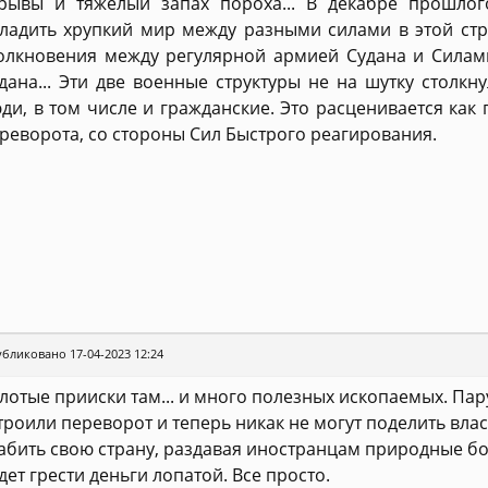
рывы и тяжелый запах пороха... В декабре прошло
ладить хрупкий мир между разными силами в этой стр
олкновения между регулярной армией Судана и Силам
дана... Эти две военные структуры не на шутку столкн
ди, в том числе и гражданские. Это расценивается как
реворота, со стороны Сил Быстрого реагирования.
бликовано 17-04-2023 12:24
лотые прииски там... и много полезных ископаемых. Пар
троили переворот и теперь никак не могут поделить власт
абить свою страну, раздавая иностранцам природные бог
дет грести деньги лопатой. Все просто.