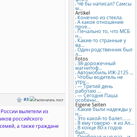
Чё бы написал? Самсы
м...
Artikel
Конечно из стекла.
А какое отношение
прое...
Печально то, что МСБ
н...
Какие-то странные у
ва...
Один родственник был
л...
Fotos
38-дорожечный
магнитоф...
Автомобиль ИЖ-2125 ...
Чтобы водитель не
утру...
— Третий день
работаю ...
— Сегодня Паша
#3
особенн...
Eigene Seiten
Какие были надежды у
 России вылетели из
н...
Это какой-то балет... ...
ников российского
Я ему говорю - я из Ал...
семей, а также граждане
В конце 80-х годов
был...
Пробовал и не раз... и...