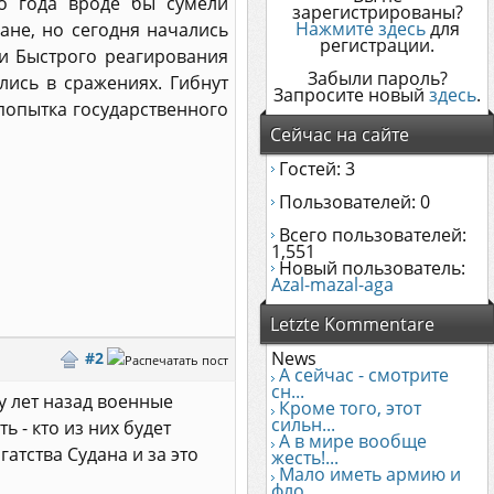
го года вроде бы сумели
зарегистрированы?
Нажмите здесь
для
ане, но сегодня начались
регистрации.
и Быстрого реагирования
Забыли пароль?
улись в сражениях. Гибнут
Запросите новый
здесь
.
 попытка государственного
Сейчас на сайте
Гостей: 3
Пользователей: 0
Всего пользователей:
1,551
Новый пользователь:
Azal-mazal-aga
Letzte Kommentare
News
#2
А сейчас - смотрите
сн...
у лет назад военные
Кроме того, этот
сильн...
ь - кто из них будет
А в мире вообще
атства Судана и за это
жесть!...
Мало иметь армию и
фло...