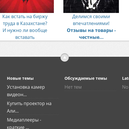
Как встать на биржу
Делимся своими
труда в Казахстане?
впечатлениями!
И нужно ли вообще
Отзывы на товары -
вставать
честные...
Новые темы
Обсуждаемые темы
Lat
Установка камер
Нет тем
No 
видеон...
Купить проектор на
Али...
Медиаплееры -
краткие ...