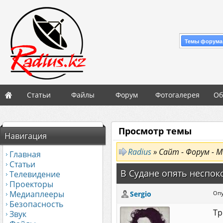
Темы форума
Статьи
Файлы
Форум
Фотогалерея
Об
Просмотр темы
Навигация
Radius
» Сайт - Форум - М
Главная
Статьи
В Судане опять неспоко
Телевидение
Проекторы
Медиаплееры
Sergio
Опу
Безопасность
Тр
Звук