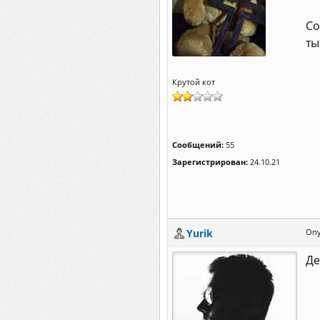
Со
ты
Крутой кот
Сообщений:
55
Зарегистрирован:
24.10.21
Yurik
Опу
Де