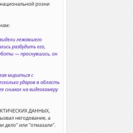
я национальной розни
 нам:
увидели лежавшего
лись разбудить его,
заботы — проснувшись, он
лая мириться с
есколько ударов в область
е снимал на видеокамеру
 ФАКТИЧЕСКИХ ДАННЫХ,
вызвал негодование, а
и дело" или "отмазали".