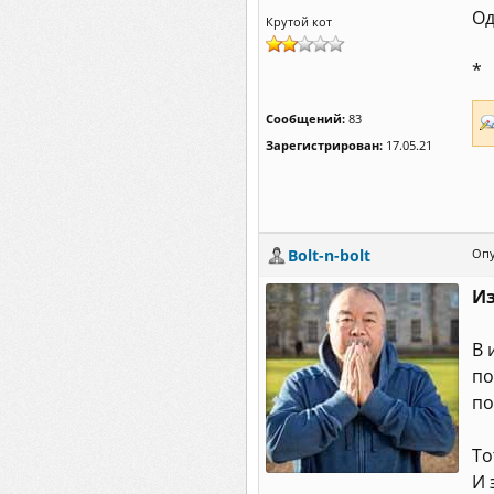
Од
Крутой кот
*
Сообщений:
83
Зарегистрирован:
17.05.21
Bolt-n-bolt
Опу
Из
В 
по
по
То
И 