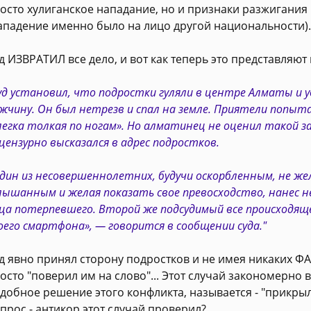
осто хулиганское нападание, но и признаки разжигани
ападение именно было на лицо другой национальности).
д ИЗВРАТИЛ все дело, и вот как теперь это представляют
уд установил, что подростки гуляли в центре Алматы и 
жчину. Он был нетрезв и спал на земле. Приятели попыта
легка толкая по ногам». Но алматинец не оценил такой 
цензурно высказался в адрес подростков.
дин из несовершеннолетних, будучи оскорбленным, не же
лышанным и желая показать свое превосходство, нанес н
ца потерпевшего. Второй же подсудимый все происходяще
оего смартфона», — говорится в сообщении суда."
д явно принял сторону подростков и не имея никаких
осто "поверил им на слово"... Этот случай закономерно 
добное решение этого конфликта, называется - "прикрыл
прос - антикор этот случай проверил?