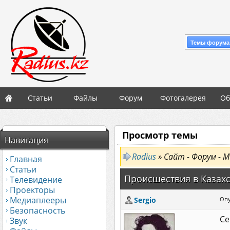
Темы форума
Статьи
Файлы
Форум
Фотогалерея
Об
Просмотр темы
Навигация
Radius
» Сайт - Форум - М
Главная
Статьи
Происшествия в Казах
Телевидение
Проекторы
Медиаплееры
Sergio
Опу
Безопасность
Се
Звук