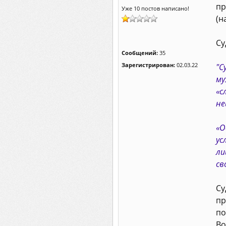
пр
Уже 10 постов написано!
(н
Су
Сообщений:
35
Зарегистрирован:
02.03.22
"С
му
«с
не
«О
ус
ли
св
Су
пр
по
Во