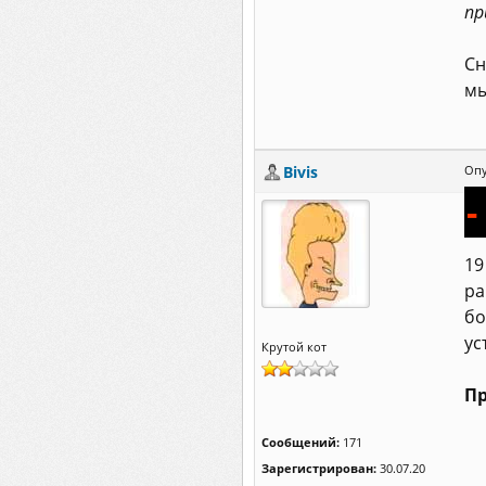
пр
Сн
мы
Bivis
Опу
19
ра
бо
ус
Крутой кот
Пр
Сообщений:
171
Зарегистрирован:
30.07.20