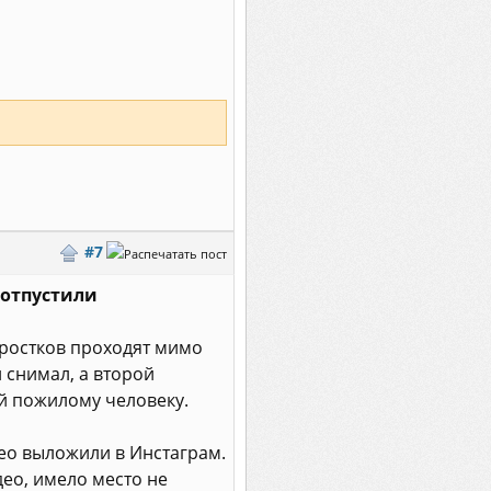
#7
 отпустили
дростков проходят мимо
 снимал, а второй
ой пожилому человеку.
део выложили в Инстаграм.
део, имело место не