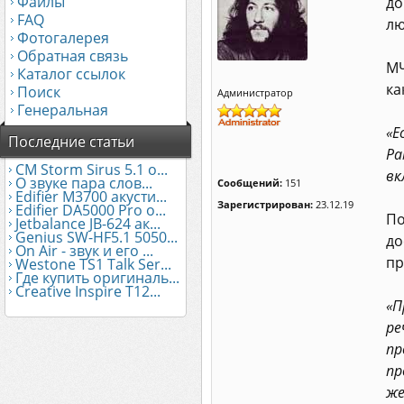
Файлы
до
FAQ
лю
Фотогалерея
Обратная связь
МЧ
Каталог ссылок
ка
Поиск
Администратор
Генеральная
«Е
Последние статьи
Ра
CM Storm Sirus 5.1 о...
вк
О звуке пара слов...
Сообщений:
151
Edifier М3700 акусти...
Зарегистрирован:
23.12.19
Edifier DA5000 Pro о...
По
Jetbalance JB-624 ак...
Genius SW-HF5.1 5050...
до
On Air - звук и его ...
пр
Westone TS1 Talk Ser...
Где купить оригиналь...
Creative Inspire T12...
«П
ре
пр
пр
же