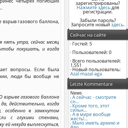
принес четырех погибших
зарегистрированы?
Нажмите здесь
для
.
регистрации.
Забыли пароль?
 взрыв газового баллона,
Запросите новый
здесь
.
Сейчас на сайте
я пять утра, сейчас месяц
Гостей: 5
чтобы покушать, и когда
Пользователей: 0
Всего пользователей:
1,551
ает вопросы. Если была
Новый пользователь:
Azal-mazal-aga
ении, люди бы вообще не
Letzte Kommentare
News
О взрыве газового баллона
А сейчас - смотрите
сн...
 да, действительно, когда
Кроме того, этот
сильн...
и, особенно в замкнутом
А в мире вообще
сли с глухими стенами,
жесть!...
Мало иметь армию и
у ей некуда выплеснуться,
фло...