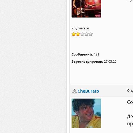
Крутой кот
Сообщений:
121
Зарегистрирован:
27.03.20
CheBurato
Опу
Со
Де
пр