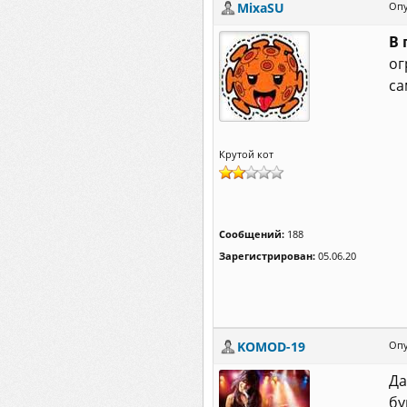
MixaSU
Опу
В 
ог
са
Крутой кот
Сообщений:
188
Зарегистрирован:
05.06.20
KOMOD-19
Опу
Да
бу