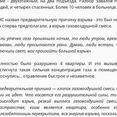
ме - двухэтажный, на два подъезда. Разбор завалов 
дей, и четырех спасенных. Более 10 человек в больнице..
С назвал предварительную причину взрыва - это был не
к сперва предполагали, а взрыв газовоздушной смеси.
сли утечка газа произошла ночью, то люди утром, врем
мазан, люди просыпаются рано. Думаю, люди встали, 
лючили свет, мог произойти большой взрыв»
лностью было разрушено 4 квартиры. И это вызыв
стигнута такая сильная концентрация газа в помещ
оснулись... отравление быстрое и незаметное.
редварительная причина — хлопок газовоздушной смеси. 
чи не идет. Что касается его разрушительной силы, то
оисходит взрыв, резкий выплеск газовоздушной смес
остранстве, коим является квартира, особенно е
лезобетонным перекрытием, вся энергия взрыва, поскольк