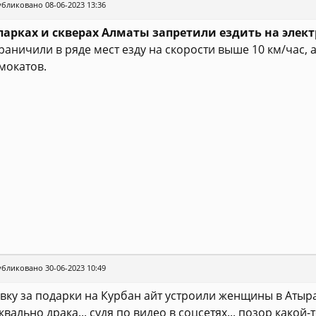
бликовано 08-06-2023 13:36
парках и скверах Алматы запретили ездить на элек
раничили в ряде мест езду на скорости выше 10 км/час, 
мокатов.
бликовано 30-06-2023 10:49
вку за подарки на Курбан айт устроили женщины в Атыра
квально драка... судя по видео в соцсетях... позор какой-т