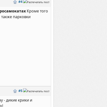
#4
тросамокатах
Кроме того
а также парковки
#5
у - дикие крики и
о!