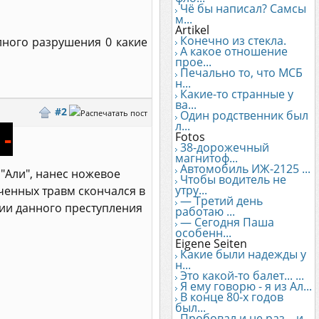
Чё бы написал? Самсы
м...
Artikel
Конечно из стекла.
лного разрушения 0 какие
А какое отношение
прое...
Печально то, что МСБ
н...
Какие-то странные у
ва...
#2
Один родственник был
л...
-
Fotos
38-дорожечный
магнитоф...
Автомобиль ИЖ-2125 ...
 "Али", нанес ножевое
Чтобы водитель не
утру...
ченных травм скончался в
— Третий день
ии данного преступления
работаю ...
— Сегодня Паша
особенн...
Eigene Seiten
Какие были надежды у
н...
Это какой-то балет... ...
Я ему говорю - я из Ал...
В конце 80-х годов
был...
Пробовал и не раз... и...