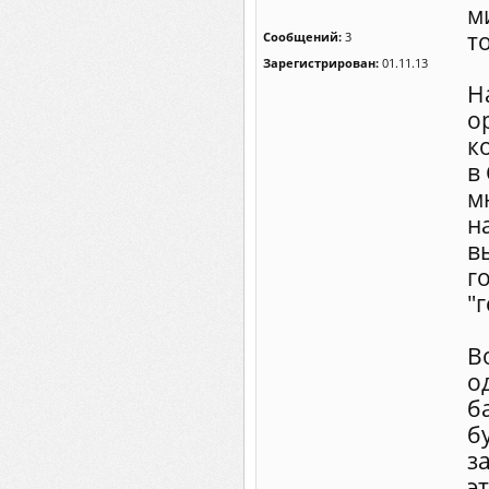
м
т
Сообщений:
3
Зарегистрирован:
01.11.13
Н
о
к
в 
м
н
в
г
"
В
о
б
б
з
э