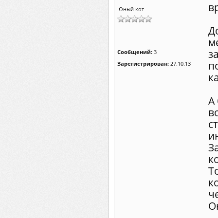
в
Юный кот
Д
м
з
Сообщений:
3
п
Зарегистрирован:
27.10.13
к
А
в
с
и
З
к
Т
к
ч
О