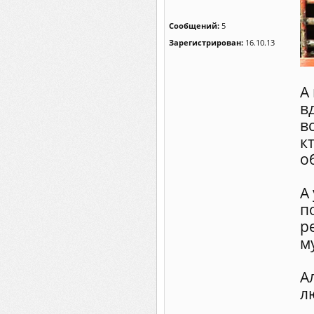
Сообщений:
5
Зарегистрирован:
16.10.13
А
в
в
к
о
А
п
р
м
А
л