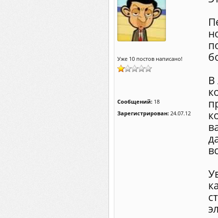
П
н
п
б
Уже 10 постов написано!
В
к
п
Сообщений:
18
к
Зарегистрирован:
24.07.12
в
д
в
У
к
с
э