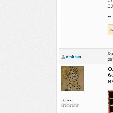
з
*
Оп
Amirhan
20
О
б
и
Юный кот