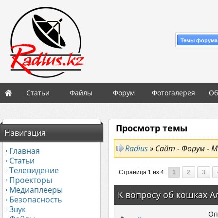
Темы форума
Статьи
Файлы
Форум
Фотогалерея
Об
Просмотр темы
Навигация
Radius
» Сайт - Форум - М
Главная
Статьи
Телевидение
Страница 1 из 4:
1
2
3
Проекторы
Медиаплееры
К вопросу об кошках А
Безопасность
Звук
Оп