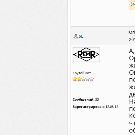
Оп
SL
20
А
О
ж
О
Крутой кот
п
ж
д
Сообщений:
53
Н
Зарегистрирован:
12.08.12
по
К
ч
о