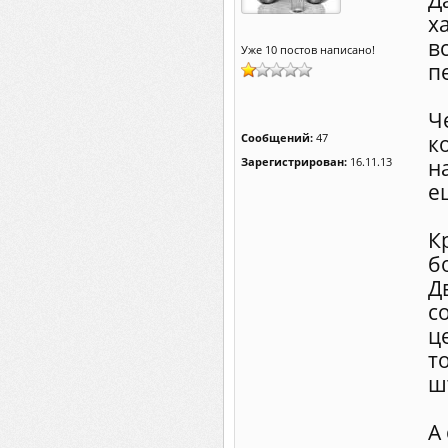
Д
х
в
Уже 10 постов написано!
п
Ч
Сообщений:
47
к
Зарегистрирован:
16.11.13
н
е
К
б
Д
с
ц
т
ш
А