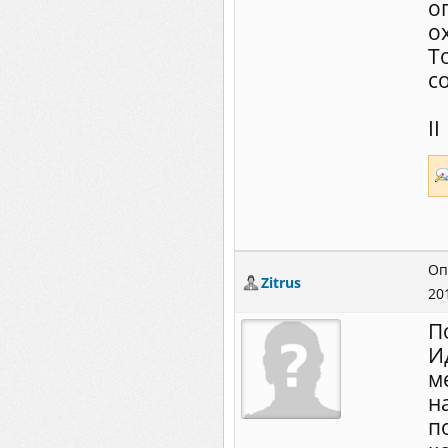
о
о
Т
с
II
Оп
Zitrus
20
П
И
м
н
п