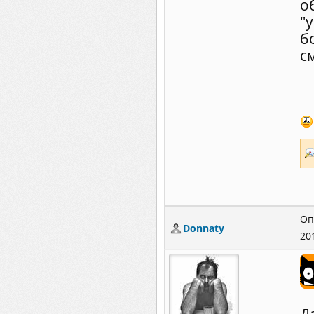
о
"
б
с
Оп
Donnaty
20