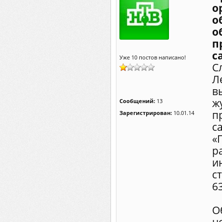
о
о
о
п
с
Уже 10 постов написано!
С
Л
в
ж
Сообщений:
13
п
Зарегистрирован:
10.01.14
с
«
р
и
c
6
О