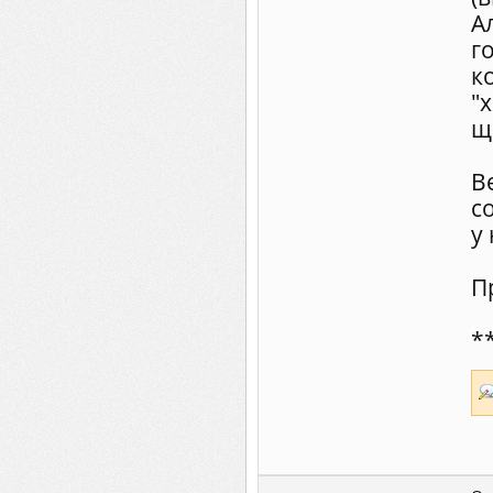
А
г
к
"
щ
В
с
у
П
*