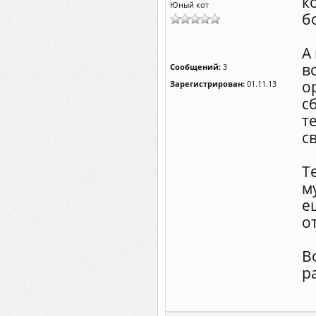
к
Юный кот
б
А
в
Сообщений:
3
о
Зарегистрирован:
01.11.13
с
т
с
Т
м
е
о
В
р