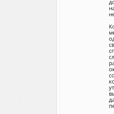
д
н
н
К
м
о
с
с
с
р
о
с
к
у
в
д
п