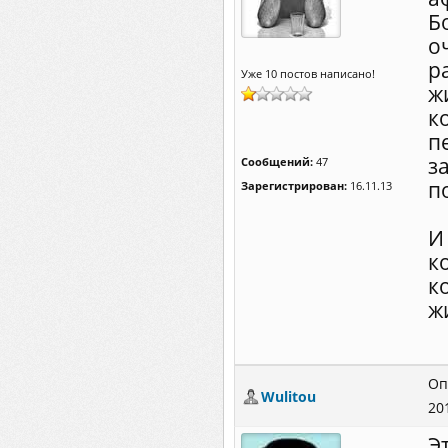
Б
о
р
Уже 10 постов написано!
ж
к
п
з
Сообщений:
47
п
Зарегистрирован:
16.11.13
И
к
к
ж
Оп
Wulitou
20
Э