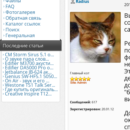
Файлы
Radius
20
FAQ
Фотогалерея
В
Обратная связь
с
Каталог ссылок
с
Поиск
Генеральная
Р
Последние статьи
п
CM Storm Sirus 5.1 о...
ф
О звуке пара слов...
Edifier М3700 акусти...
н
Edifier DA5000 Pro о...
Э
Jetbalance JB-624 ак...
Главный кот
Genius SW-HF5.1 5050...
д
On Air - звук и его ...
д
Westone TS1 Talk Ser...
Где купить оригиналь...
"
Creative Inspire T12...
в
Сообщений:
617
Зарегистрирован:
20.01.12
Д
о
с