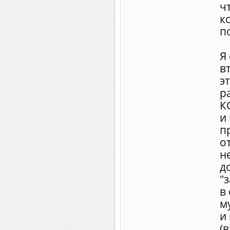
ч
к
п
Я
в
э
р
К
и
п
о
н
д
"
в
м
и
(