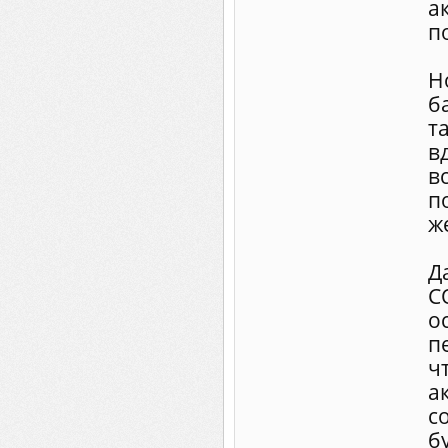
а
п
Н
б
т
в
вс
п
ж
Д
С
о
п
ч
а
с
б