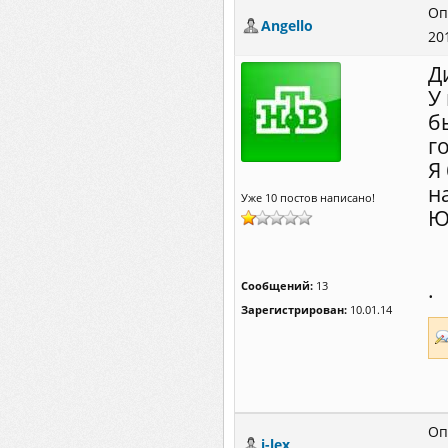
Оп
Angello
20
Д
У
б
г
Я
н
Уже 10 постов написано!
Ю
.
Сообщений:
13
Зарегистрирован:
10.01.14
Оп
i-lex