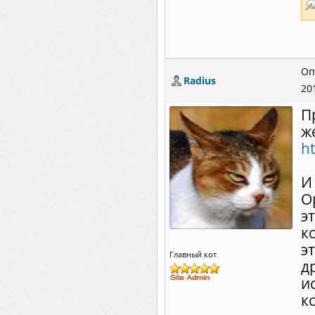
Оп
Radius
20
П
же
ht
И
О
э
к
э
Главный кот
д
и
к