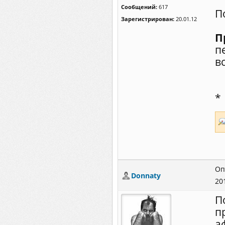
Сообщений:
617
П
Зарегистрирован:
20.01.12
П
п
в
*
Оп
Donnaty
20
П
п
а