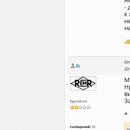
А
-
к
н
н
Оп
SL
20
М
Н
в
З
Крутой кот
*
Сообщений:
53