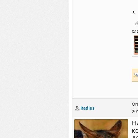
*
сл
Оп
Radius
20
Н
к
д