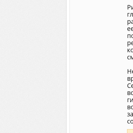
Р
г
р
е
п
р
к
с
Н
в
С
в
г
в
з
с