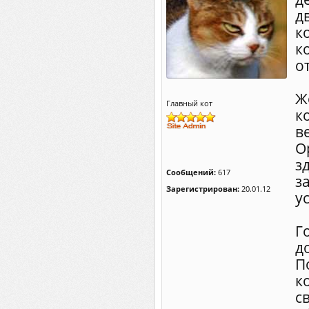
д
к
к
о
Ж
Главный кот
к
в
О
з
Сообщений:
617
з
Зарегистрирован:
20.01.12
у
Г
д
П
к
с