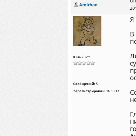
Оп
Amirhan
20
Я
В
п
Л
Юный кот
с
п
о
Сообщений:
5
С
Зарегистрирован:
16.10.13
н
Г
н
г