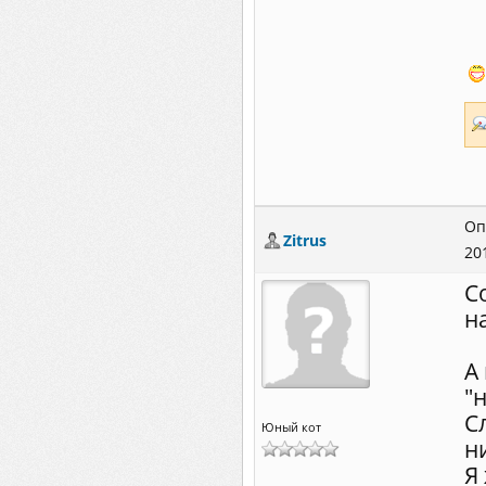
Оп
Zitrus
20
С
н
А
"
С
Юный кот
н
Я