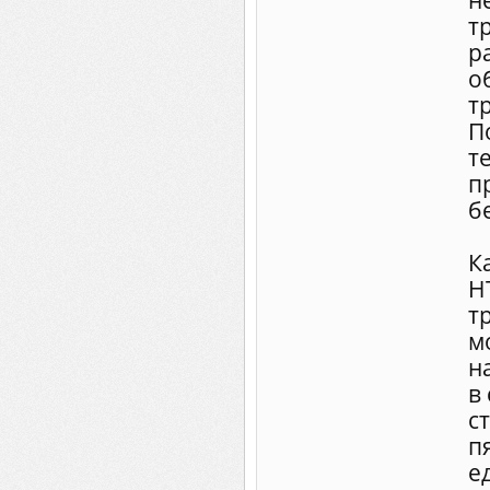
н
т
р
о
т
П
т
п
б
К
Н
т
м
н
в
с
п
е