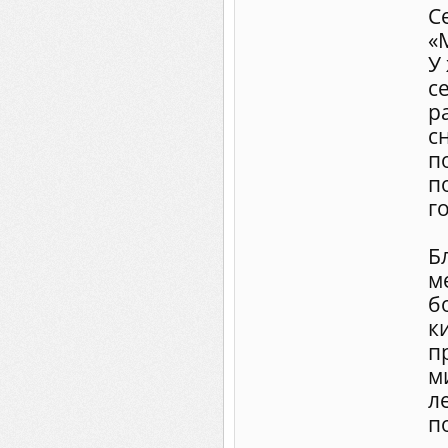
С
«
У
с
р
с
п
п
г
Б
м
б
к
п
м
л
п