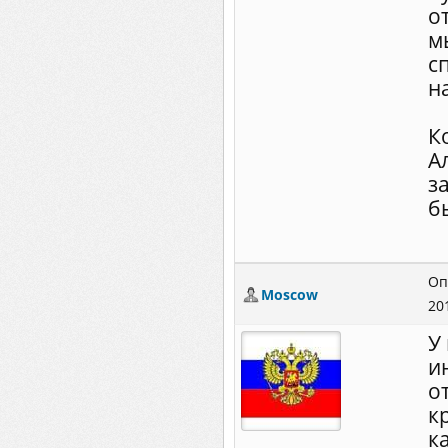
о
м
с
н
К
А
з
бы
Оп
Moscow
20
У
и
о
к
к