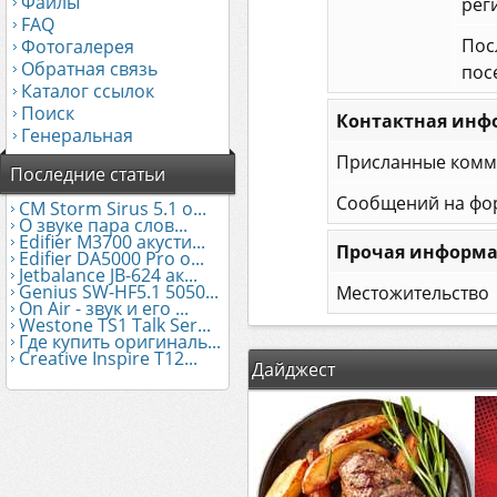
Файлы
рег
FAQ
Пос
Фотогалерея
Обратная связь
пос
Каталог ссылок
Поиск
Контактная инф
Генеральная
Присланные комм
Последние статьи
Сообщений на фо
CM Storm Sirus 5.1 о...
О звуке пара слов...
Edifier М3700 акусти...
Прочая информ
Edifier DA5000 Pro о...
Jetbalance JB-624 ак...
Genius SW-HF5.1 5050...
Местожительство
On Air - звук и его ...
Westone TS1 Talk Ser...
Где купить оригиналь...
Creative Inspire T12...
Дайджест