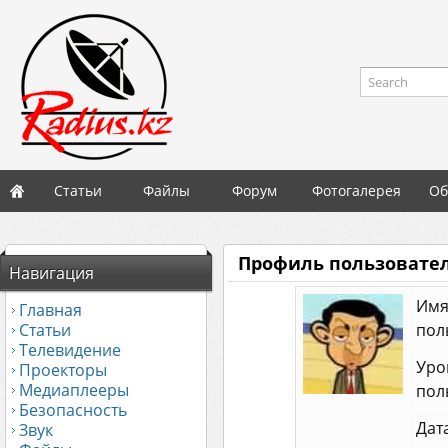
Search
Статьи
Файлы
Форум
Фотогалерея
Об
Профиль пользовател
Навигация
Им
Главная
Статьи
пол
Телевидение
Уро
Проекторы
Медиаплееры
пол
Безопасность
Дат
Звук