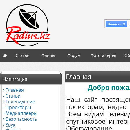
Новости X
Статьи
Файлы
Форум
Фотогалерея
Об
Главная
Навигация
Добро пожал
Главная
Статьи
Наш сайт посвяще
Телевидение
проекторам, видео
Проекторы
Всем видам телевид
Медиаплееры
Безопасность
спутниковое, интерн
Звук
Оборудование,