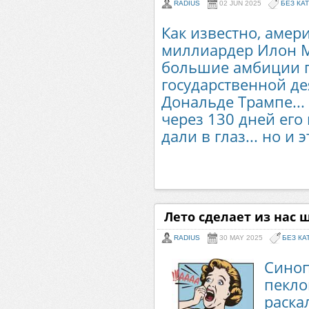
RADIUS
02 JUN 2025
БЕЗ КА
Как известно, амер
миллиардер Илон 
большие амбиции п
государственной де
Дональде Трампе...
через 130 дней его
дали в глаз... но и э
Лето сделает из нас
RADIUS
30 MAY 2025
БЕЗ КА
Синоп
пекло
раскал