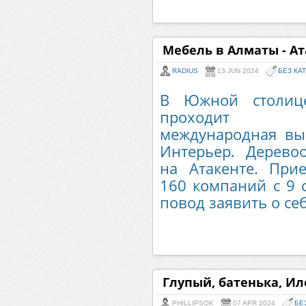
Мебель в Алматы - Ат
RADIUS
13 JUN 2024
БЕЗ КА
В Южной столиц
проходит Каз
международная вы
Интерьер. Дерево
на Атакенте. При
160 компаний с 9 
повод заявить о себ
Глупый, батенька, Ил
PHILLIPSOK
07 APR 2024
БЕ