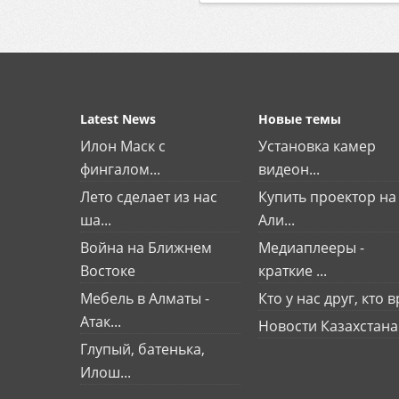
Latest News
Новые темы
Илон Маск с
Установка камер
фингалом...
видеон...
Лето сделает из нас
Купить проектор на
ша...
Али...
Война на Ближнем
Медиаплееры -
Востоке
краткие ...
Мебель в Алматы -
Кто у нас друг, кто вр
Атак...
Новости Казахстана
Глупый, батенька,
Илош...