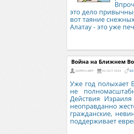
Впроч
это дело привычны
вот таяние снежных
Алатау - это уже печ
Война на Ближнем Во
DARRYLMEF
02 OCT 2024
БЕ
Уже год полыхает Б
не полномасштаб
Действия Израиля
неоправданно жесто
гражданские, неви
поддерживает еврей