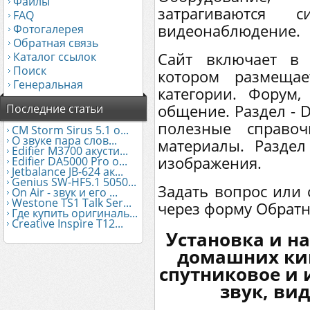
Файлы
затрагиваются 
FAQ
видеонаблюдение.
Фотогалерея
Обратная связь
Каталог ссылок
Сайт включает в 
Поиск
котором размещае
Генеральная
категории. Форум,
Последние статьи
общение. Раздел - 
полезные справоч
CM Storm Sirus 5.1 о...
О звуке пара слов...
материалы. Раздел
Edifier М3700 акусти...
изображения.
Edifier DA5000 Pro о...
Jetbalance JB-624 ак...
Genius SW-HF5.1 5050...
Задать вопрос или
On Air - звук и его ...
Westone TS1 Talk Ser...
через форму Обратно
Где купить оригиналь...
Creative Inspire T12...
Установка и н
домашних кин
спутниковое и 
звук, ви