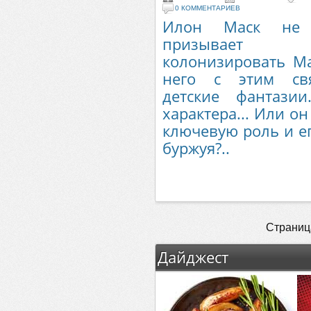
0 КОММЕНТАРИЕВ
Илон Маск не 
призывает че
колонизировать Ма
него с этим свя
детские фантазии
характера... Или о
ключевую роль и ег
буржуя?..
Страница
Дайджест