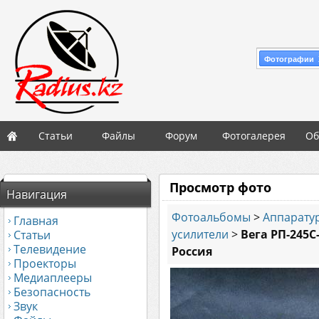
Фотографии 
Статьи
Файлы
Форум
Фотогалерея
Об
Просмотр фото
Навигация
Фотоальбомы
>
Аппаратур
Главная
усилители
>
Вега РП-245
Статьи
Телевидение
Россия
Проекторы
Медиаплееры
Безопасность
Звук