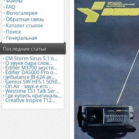
Файлы
FAQ
Фотогалерея
Обратная связь
Каталог ссылок
Поиск
Генеральная
Последние статьи
CM Storm Sirus 5.1 о...
О звуке пара слов...
Edifier М3700 акусти...
Edifier DA5000 Pro о...
Jetbalance JB-624 ак...
Genius SW-HF5.1 5050...
On Air - звук и его ...
Westone TS1 Talk Ser...
Где купить оригиналь...
Creative Inspire T12...