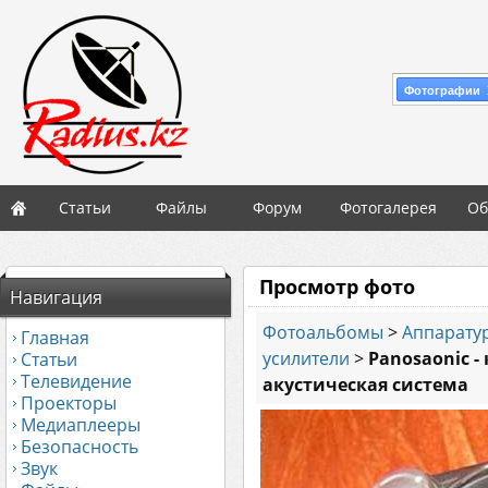
Фотографии 
Статьи
Файлы
Форум
Фотогалерея
Об
Просмотр фото
Навигация
Фотоальбомы
>
Аппаратур
Главная
усилители
>
Panosaonic -
Статьи
Телевидение
акустическая система
Проекторы
Медиаплееры
Безопасность
Звук