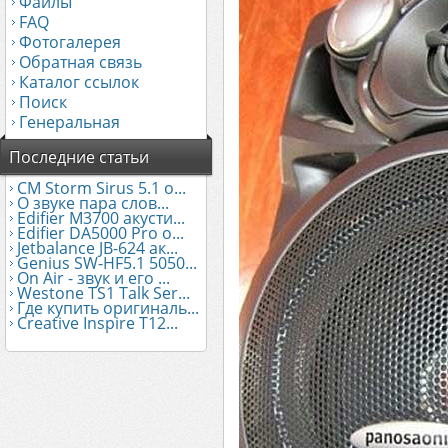
Файлы
FAQ
Фотогалерея
Обратная связь
Каталог ссылок
Поиск
Генеральная
Последние статьи
CM Storm Sirus 5.1 о...
О звуке пара слов...
Edifier М3700 акусти...
Edifier DA5000 Pro о...
Jetbalance JB-624 ак...
Genius SW-HF5.1 5050...
On Air - звук и его ...
Westone TS1 Talk Ser...
Где купить оригиналь...
Creative Inspire T12...