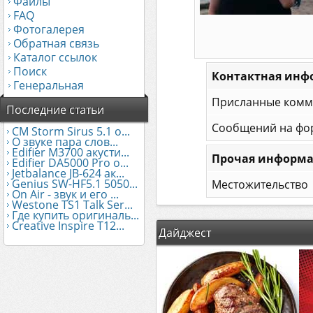
Файлы
FAQ
Фотогалерея
Обратная связь
Каталог ссылок
Поиск
Контактная инф
Генеральная
Присланные комм
Последние статьи
Сообщений на фо
CM Storm Sirus 5.1 о...
О звуке пара слов...
Edifier М3700 акусти...
Прочая информ
Edifier DA5000 Pro о...
Jetbalance JB-624 ак...
Genius SW-HF5.1 5050...
Местожительство
On Air - звук и его ...
Westone TS1 Talk Ser...
Где купить оригиналь...
Creative Inspire T12...
Дайджест