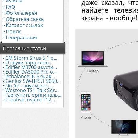
Файлы
даже сказал, чт
FAQ
найдете телев
Фотогалерея
экрана - вообще!
Обратная связь
Каталог ссылок
Поиск
Генеральная
Последние статьи
CM Storm Sirus 5.1 о...
О звуке пара слов...
Edifier М3700 акусти...
Edifier DA5000 Pro о...
Jetbalance JB-624 ак...
Genius SW-HF5.1 5050...
On Air - звук и его ...
Westone TS1 Talk Ser...
Где купить оригиналь...
Creative Inspire T12...