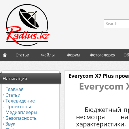
Search
Статьи
Файлы
Форум
Фотогалерея
Об
Everycom X7 Plus прое
Навигация
Everycom 
Главная
Статьи
Телевидение
Проекторы
Бюджетный пр
Медиаплееры
несмотря н
Безопасность
характеристики,
Звук