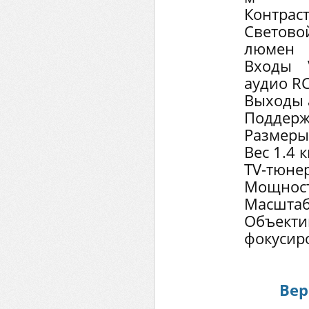
Контраст
Светов
люмен
Входы 
аудио R
Выходы а
Поддерж
Размеры
Вес 1.4 к
TV-тюне
Мощнос
Масштаб 
Объект
фокусир
Вер