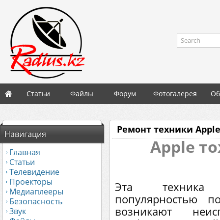
Search
Статьи
Файлы
Форум
Фотогалерея
Об
Ремонт техники Appl
Навигация
Apple то
Главная
Статьи
Телевидение
Проекторы
Эта техника 
Медиаплееры
популярностью п
Безопасность
возникают неис
Звук