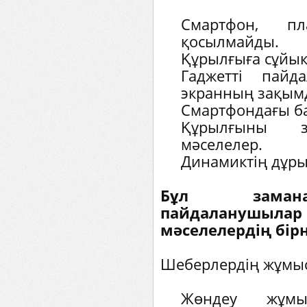
Смартфон, п
қосылмайды.
Құрылғыға сұйықт
Гаджетті пайда
экранның зақым
Смартфондағы б
Құрылғыны з
мәселелер.
Динамиктің дұрыс
Бұл замана
пайдаланушыла
мәселелердің бірн
Шеберлердің жұмыс 
Жөндеу жұмы