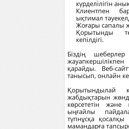
күрделілігін аны
Клиентпен ба
ықтимал тәуекел
Жоғары сапалы ж
Қорытынды т
кепілдігі.
Біздің шеберле
жауапкершілікпен
қарайды. Веб-сай
танысып, онлайн ке
Қорытындылай к
жабдықтарын жөнд
көрсететін және 
ыңғайлы пайдала
түпнұсқа қосалқы
мамандарға тапсыр