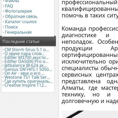
Файлы
профессионал
FAQ
квалифицирован
Фотогалерея
помочь в таких сит
Обратная связь
Каталог ссылок
Поиск
Команда профессио
Генеральная
диагностике и 
неполадок. Особе
Последние статьи
продукции A
CM Storm Sirus 5.1 о...
О звуке пара слов...
сертифицированны
Edifier М3700 акусти...
исключительно ори
Edifier DA5000 Pro о...
Jetbalance JB-624 ак...
специалисты обыч
Genius SW-HF5.1 5050...
On Air - звук и его ...
сервисных центра
Westone TS1 Talk Ser...
представлена од
Где купить оригиналь...
Creative Inspire T12...
Алматы, где маст
технику, но и с
долговечную и над