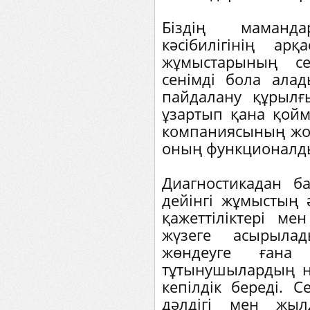
Біздің маманд
кәсібилігінің ар
жұмыстарының сен
сенімді бола алад
пайдалану құрылғ
ұзартып қана қойм
компаниясының жоғ
оның функционалд
Диагностикадан б
дейінгі жұмыстың ә
қажеттіліктері ме
жүзеге асырыла
жөндеуге ғана
тұтынушылардың н
кепілдік береді. 
дәлдігі мен жыл