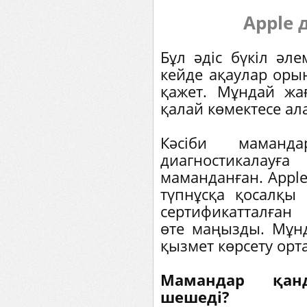
Apple 
Бұл әдіс бүкіл әле
кейде ақаулар оры
қажет. Мұндай жағ
қалай көмектесе ал
Кәсіби маманд
диагностикала
маманданған. Apple
түпнұсқа қосалқы
сертификатталған
өте маңызды. Мұн
қызмет көрсету орт
Мамандар қан
шешеді?