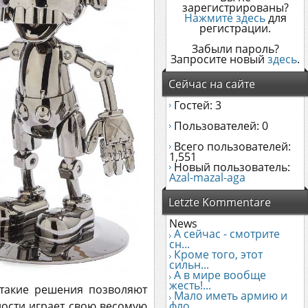
зарегистрированы?
Нажмите здесь
для
регистрации.
Забыли пароль?
Запросите новый
здесь
.
Сейчас на сайте
Гостей: 3
Пользователей: 0
Всего пользователей:
1,551
Новый пользователь:
Azal-mazal-aga
Letzte Kommentare
News
А сейчас - смотрите
сн...
Кроме того, этот
сильн...
А в мире вообще
жесть!...
 такие решения позволяют
Мало иметь армию и
ности играет свою весомую
фло...