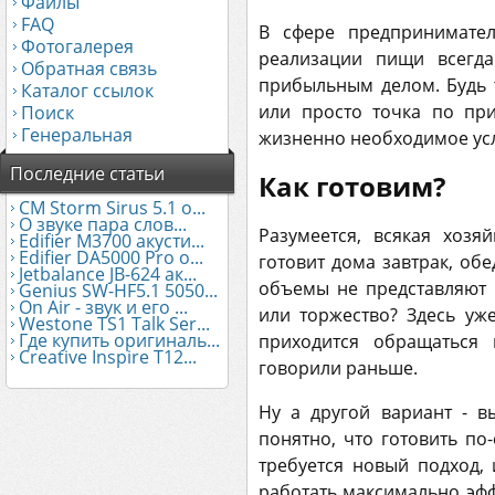
Файлы
FAQ
В сфере предпринимател
Фотогалерея
реализации пищи всегда
Обратная связь
прибыльным делом. Будь 
Каталог ссылок
или просто точка по при
Поиск
Генеральная
жизненно необходимое ус
Последние статьи
Как готовим?
CM Storm Sirus 5.1 о...
О звуке пара слов...
Разумеется, всякая хозя
Edifier М3700 акусти...
Edifier DA5000 Pro о...
готовит дома завтрак, обед
Jetbalance JB-624 ак...
объемы не представляют 
Genius SW-HF5.1 5050...
On Air - звук и его ...
или торжество? Здесь уж
Westone TS1 Talk Ser...
Где купить оригиналь...
приходится обращаться 
Creative Inspire T12...
говорили раньше.
Ну а другой вариант - в
понятно, что готовить по
требуется новый подход,
работать максимально эфф