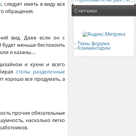
ы
, следует иметь в виду все
Счетчики
ого обращения.
ний вид. Даже если он с
-
Темы форума
й будет меньше беспокоить
-
Комментарии
ли и казаны....
дизайном и кухни и всего
ыбирая
столы разделочные
ит хорошо все продумать, а
ность прочие обязательные
шумность, насколько легко
 работников.