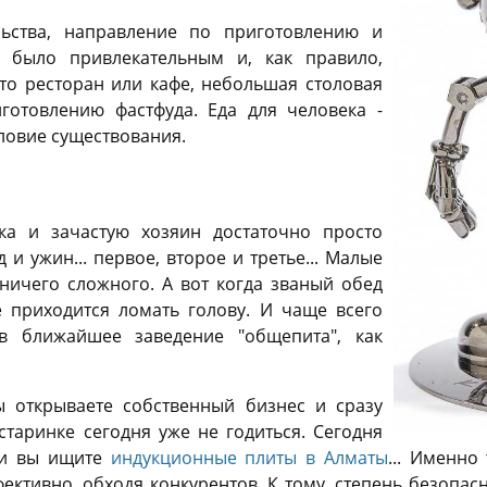
ьства, направление по приготовлению и
 было привлекательным и, как правило,
то ресторан или кафе, небольшая столовая
готовлению фастфуда. Еда для человека -
ловие существования.
йка и зачастую хозяин достаточно просто
 и ужин... первое, второе и третье... Малые
ничего сложного. А вот когда званый обед
е приходится ломать голову. И чаще всего
в ближайшее заведение "общепита", как
ы открываете собственный бизнес и сразу
-старинке сегодня уже не годиться. Сегодня
 и вы ищите
индукционные плиты в Алматы
... Именно
ективно, обходя конкурентов. К тому, степень безопас