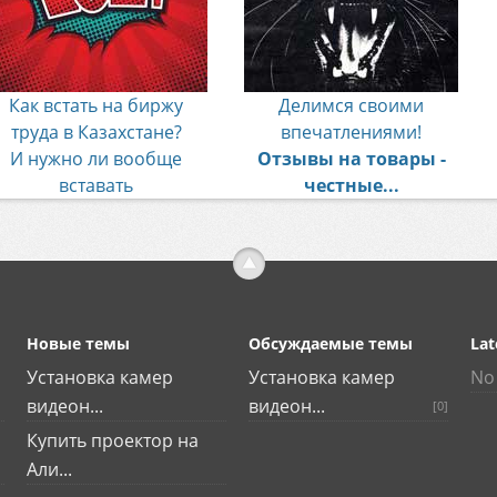
Как встать на биржу
Делимся своими
труда в Казахстане?
впечатлениями!
И нужно ли вообще
Отзывы на товары -
вставать
честные...
Новые темы
Обсуждаемые темы
Lat
Установка камер
Установка камер
No 
видеон...
видеон...
[0]
Купить проектор на
Али...