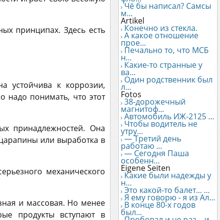
Чё бы написал? Самсы
м...
Artikel
Конечно из стекла.
ых принципах. Здесь есть
А какое отношение
прое...
Печально то, что МСБ
н...
Какие-то странные у
ва...
Один родственник был
а устойчива к коррозии,
л...
Fotos
о надо понимать, что этот
38-дорожечный
магнитоф...
Автомобиль ИЖ-2125 ...
Чтобы водитель не
ых принадлежностей. Она
утру...
— Третий день
 царапины или выработка в
работаю ...
— Сегодня Паша
особенн...
Eigene Seiten
серьезного механического
Какие были надежды у
н...
Это какой-то балет... ...
Я ему говорю - я из Ал...
зная и массовая. Но менее
В конце 80-х годов
был...
рые продукты вступают в
Пробовал и не раз... и...