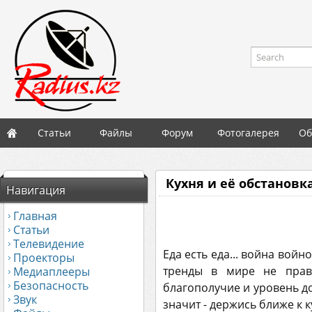
Search
Статьи
Файлы
Форум
Фотогалерея
Об
Кухня и её обстановк
Навигация
Главная
Статьи
Телевидение
Еда есть еда... война войн
Проекторы
тренды в мире не прав
Медиаплееры
Безопасность
благополучие и уровень дох
Звук
значит - держись ближе к к