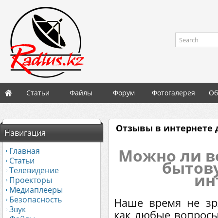
Search
Статьи
Файлы
Форум
Фотогалерея
Об
Отзывы в интернете 
Навигация
Можно ли в
Главная
Статьи
бытову
Телевидение
ин
Проекторы
Медиаплееры
Безопасность
Наше время не зр
Звук
как любые вопрос