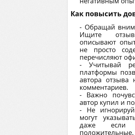
негативным опы
Как повысить до
- Обращай вним
Ищите отзыв
описывают опыт
не просто сод
перечисляют оф
- Учитывай ре
платформы позв
автора отзыва 
комментариев.
- Важно почувс
автор купил и п
- Не игнориру
могут указыва
даже если 
положите
льные.