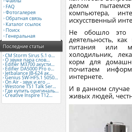
Файлы
делом пытаем
FAQ
компьютера, инт
Фотогалерея
Обратная связь
искусственный инте
Каталог ссылок
Поиск
Не обошло это 
Генеральная
деятельность, как
питания или м
Последние статьи
холодильник, лек
CM Storm Sirus 5.1 о...
О звуке пара слов...
корм для домашн
Edifier М3700 акусти...
почитаем инфор
Edifier DA5000 Pro о...
Jetbalance JB-624 ак...
интернете.
Genius SW-HF5.1 5050...
On Air - звук и его ...
Westone TS1 Talk Ser...
И в данном случае
Где купить оригиналь...
живых людей, чест
Creative Inspire T12...