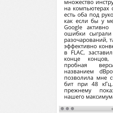
множество инстру
на компьютерах с
есть оба под рук
как если бы у м
Google активно
ошибки сыграли
разочарований, т
эффективно конв
в FLAC, застави
конце концов, 
пробная верс
названием dBpo
позволила мне с
бит при 48 кГц
прежнему пок
нашего максимума