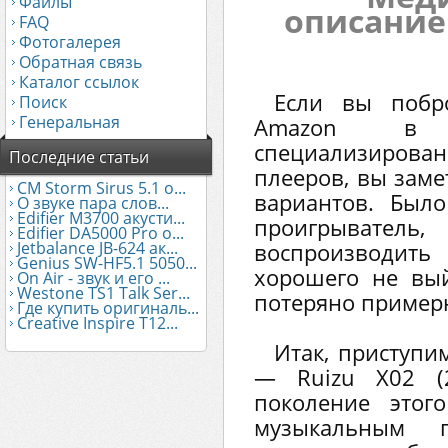
Файлы
описание
FAQ
Фотогалерея
Обратная связь
Каталог ссылок
Если вы побро
Поиск
Генеральная
Amazon в 
специализиро
Последние статьи
плееров, вы заме
CM Storm Sirus 5.1 о...
вариантов. Был
О звуке пара слов...
Edifier М3700 акусти...
проигрывате
Edifier DA5000 Pro о...
Jetbalance JB-624 ак...
воспроизводи
Genius SW-HF5.1 5050...
хорошего не вый
On Air - звук и его ...
Westone TS1 Talk Ser...
потеряно пример
Где купить оригиналь...
Creative Inspire T12...
Итак, приступи
— Ruizu X02 (2
поколение этог
музыкальным п