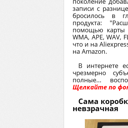
поколение добав
записи с разнице
бросилось в гл
продукта: "Ра
помощью карты 
WMA, APE, WAV, F
что и на Aliexpres
на Amazon.
В интернете е
чрезмерно субъ
полные... вос
Щелкайте по фо
Сама коробк
невзрачная