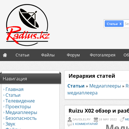
Se
Статьи X
Статьи
Файлы
Форум
Фотогалерея
Об
Иерархия статей
Навигация
Статьи
»
Медиаплееры
»
R
Главная
медиаплеера
Статьи
Телевидение
Проекторы
Ruizu X02 обзор и ра
Медиаплееры
Безопасность
DAVIDLELRY
18 MAY 2022
М
Звук
Меди
1 КОММЕНТАРИЙ