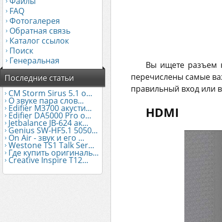
Файлы
FAQ
Фотогалерея
Обратная связь
Каталог ссылок
Поиск
Генеральная
Вы ищете разъем к
перечислены самые важ
Последние статьи
правильный вход или в
CM Storm Sirus 5.1 о...
О звуке пара слов...
Edifier М3700 акусти...
HDMI
Edifier DA5000 Pro о...
Jetbalance JB-624 ак...
Genius SW-HF5.1 5050...
On Air - звук и его ...
Westone TS1 Talk Ser...
Где купить оригиналь...
Creative Inspire T12...