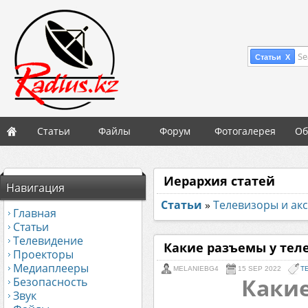
Se
Статьи X
Статьи
Файлы
Форум
Фотогалерея
Об
Иерархия статей
Навигация
Статьи
»
Телевизоры и акс
Главная
Статьи
Телевидение
Какие разъемы у теле
Проекторы
Медиаплееры
MELANIEBG4
15 SEP 2022
Т
Какие
Безопасность
Звук