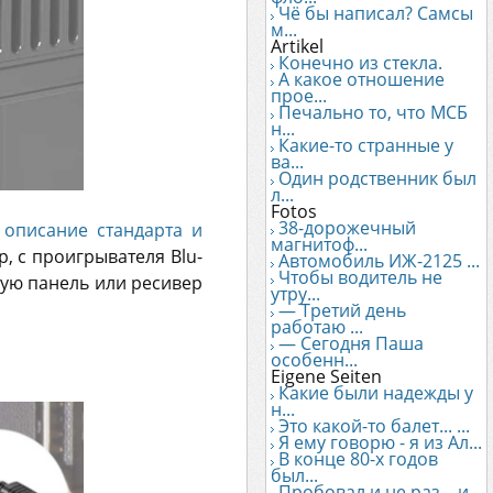
Чё бы написал? Самсы
м...
Artikel
Конечно из стекла.
А какое отношение
прое...
Печально то, что МСБ
н...
Какие-то странные у
ва...
Один родственник был
л...
Fotos
38-дорожечный
 описание стандарта и
магнитоф...
, с проигрывателя Blu-
Автомобиль ИЖ-2125 ...
Чтобы водитель не
овую панель или ресивер
утру...
— Третий день
работаю ...
— Сегодня Паша
особенн...
Eigene Seiten
Какие были надежды у
н...
Это какой-то балет... ...
Я ему говорю - я из Ал...
В конце 80-х годов
был...
Пробовал и не раз... и...