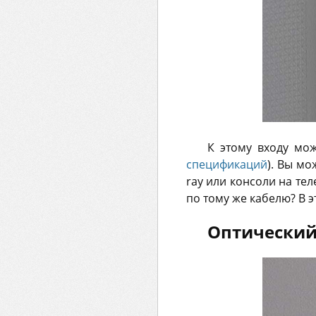
К этому входу мо
спецификаций
). Вы мо
ray или консоли на тел
по тому же кабелю? В 
Оптически