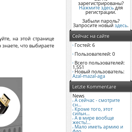
зарегистрированы?
Нажмите здесь
для
регистрации.
Забыли пароль?
Запросите новый
здесь
.
Сейчас на сайте
уйте, на этой странице
Гостей: 6
 знаете, что выбираете
Пользователей: 0
Всего пользователей:
1,551
Новый пользователь:
Azal-mazal-aga
Letzte Kommentare
News
А сейчас - смотрите
сн...
Кроме того, этот
сильн...
А в мире вообще
жесть!...
Мало иметь армию и
фло...