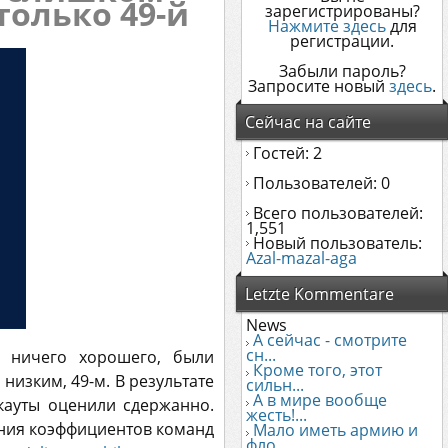
только 49-й
зарегистрированы?
Нажмите здесь
для
регистрации.
Забыли пароль?
Запросите новый
здесь
.
Сейчас на сайте
Гостей: 2
Пользователей: 0
Всего пользователей:
1,551
Новый пользователь:
Azal-mazal-aga
Letzte Kommentare
News
А сейчас - смотрите
сн...
а ничего хорошего, были
Кроме того, этот
низким, 49-м. В результате
сильн...
А в мире вообще
кауты оценили сдержанно.
жесть!...
ания коэффициентов команд
Мало иметь армию и
фло...