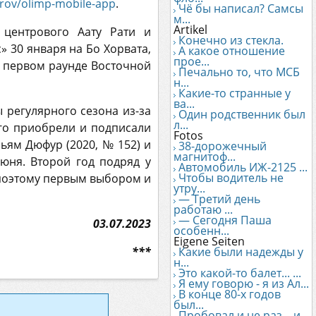
erov/olimp-mobile-app
.
Чё бы написал? Самсы
м...
Artikel
 центрового Аату Рати и
Конечно из стекла.
» 30 января на Бо Хорвата,
А какое отношение
прое...
в первом раунде Восточной
Печально то, что МСБ
н...
Какие-то странные у
ва...
 регулярного сезона из-за
Один родственник был
л...
его приобрели и подписали
Fotos
ьям Дюфур (2020, № 152) и
38-дорожечный
магнитоф...
юня. Второй год подряд у
Автомобиль ИЖ-2125 ...
Чтобы водитель не
, поэтому первым выбором и
утру...
— Третий день
работаю ...
— Сегодня Паша
03.07.2023
особенн...
Eigene Seiten
***
Какие были надежды у
н...
Это какой-то балет... ...
Я ему говорю - я из Ал...
В конце 80-х годов
был...
Пробовал и не раз... и...