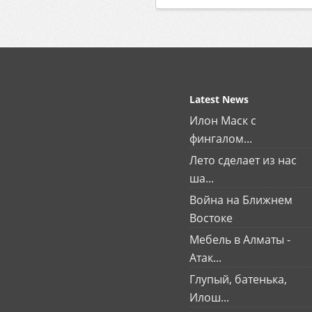
Latest News
Илон Маск с
фингалом...
Лето сделает из нас
ша...
Война на Ближнем
Востоке
Мебель в Алматы -
Атак...
Глупый, батенька,
Илош...