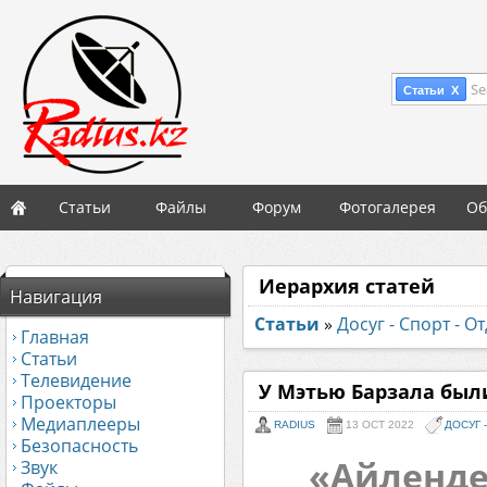
Se
Статьи X
Статьи
Файлы
Форум
Фотогалерея
Об
Иерархия статей
Навигация
Статьи
»
Досуг - Спорт - О
Главная
Статьи
Телевидение
У Мэтью Барзала были
Проекторы
Медиаплееры
RADIUS
13 OCT 2022
ДОСУГ 
Безопасность
«Айленде
Звук