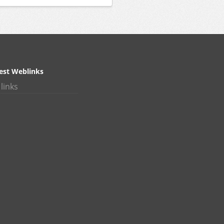
est Weblinks
links