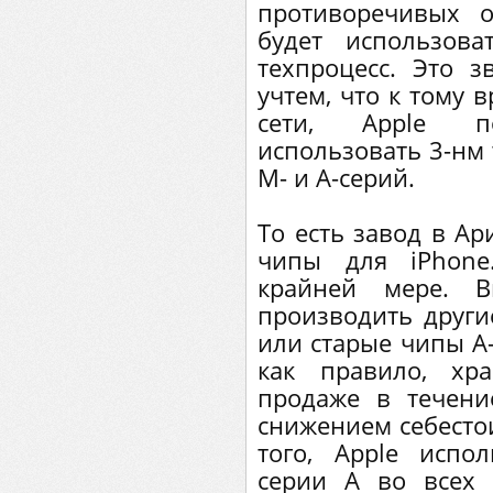
противоречивых о
будет использов
техпроцесс. Это 
учтем, что к тому 
сети, Apple п
использовать 3-нм 
M- и A-серий.
То есть завод в Ар
чипы для iPhon
крайней мере. 
производить други
или старые чипы A-
как правило, хр
продаже в течени
снижением себесто
того, Apple испо
серии A во всех т