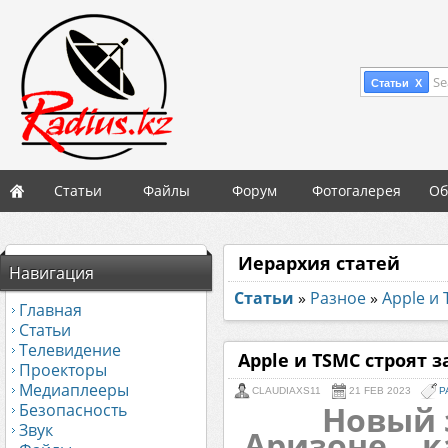
Se
Статьи X
Статьи
Файлы
Форум
Фотогалерея
Об
Иерархия статей
Навигация
Статьи
»
Разное
»
Apple и
Главная
Статьи
Телевидение
Apple и TSMC строят 
Проекторы
Медиаплееры
CLAUDIAXS11
21 FEB 2023
Р
Новый 
Безопасность
Звук
Аризоне... 