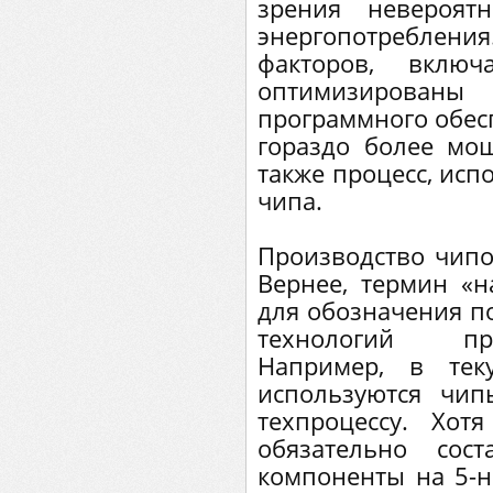
зрения невероят
энергопотребления.
факторов, вклю
оптимизирован
программного обесп
гораздо более мо
также процесс, исп
чипа.
Производство чипо
Вернее, термин «н
для обозначения п
технологий пр
Например, в тек
используются чип
техпроцессу. Хо
обязательно сос
компоненты на 5-н