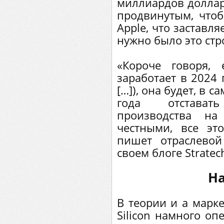
миллиардов долларо
продвинутым, что
Apple, что заставл
нужно было это стр
«Короче говоря,
заработает в 2024 
[…]), она будет, в 
года отстават
производства на
честными, все эт
пишет отраслево
своем блоге Stratec
Н
В теории и а марке
Silicon намного оп