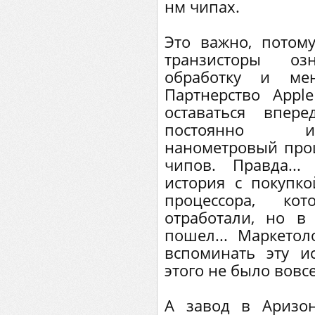
нм чипах.
Это важно, потом
транзисторы о
обработку и мен
Партнерство Appl
оставаться впер
постоянно и
нанометровый проц
чипов. Правда..
история с покупк
процессора, ко
отработали, но в
пошел... Маркетол
вспоминать эту и
этого не было вовсе
А завод в Аризон