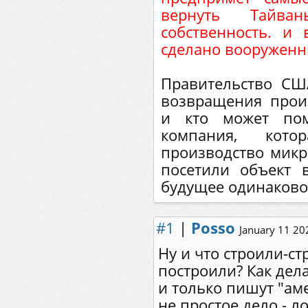
вернуть Тайв
собственность. и 
сделано вооруженн
Правительство СШ
возвращения прои
и кто может по
компания, кото
производство микр
посетили объект 
будущее одинаково
#1
|
Posso
January 11 20
Ну и что строили-ст
построили? Как дела
и только пишут "аме
не простое дело - л