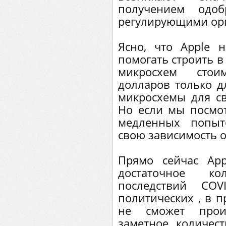
получением одоб
регулирующими орг
Ясно, что Apple 
помогать строить в
микросхем сто
долларов только д
микросхемы для св
Но если мы посмот
медленных попыт
свою зависимость от
Прямо сейчас Ap
достаточное ко
последствий CO
политических , в п
не сможет произ
заметное количес