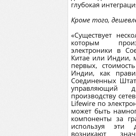
глубокая интеграци
Кроме того, дешевл
«Существует неск
которым произ
электроники в Со
Китае или Индии, м
первых, стоимост
Индии, как прав
Соединенных Штат
управляющий д
производству сетев
Lifewire по электр
может быть намно
компоненты за гр
используя эти д
возникают зна