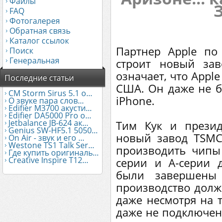
Файлы
FAQ
Фотогалерея
Обратная связь
Каталог ссылок
Партнер Apple по
Поиск
Генеральная
строит новый за
означает, что Appl
Последние статьи
США. Он даже не б
CM Storm Sirus 5.1 о...
iPhone.
О звуке пара слов...
Edifier М3700 акусти...
Edifier DA5000 Pro о...
Jetbalance JB-624 ак...
Тим Кук и прези
Genius SW-HF5.1 5050...
новый завод TSMC
On Air - звук и его ...
Westone TS1 Talk Ser...
производить чипы
Где купить оригиналь...
Creative Inspire T12...
серии и A-серии 
были завершены 
производство должн
даже несмотря на т
даже не подключено