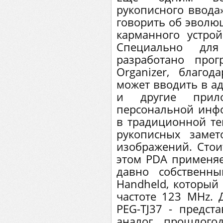
рукописного ввода»
говорить об эволюц
карманного устрой
Специально дл
разработано прог
Organizer, благод
может вводить в а
и другие прил
персональной инф
в традиционной те
рукописных замет
изображений. Стои
этом PDA применяе
давно собственн
Handheld, который
частоте 123 MHz. Д
PEG-TJ37 - предст
аналог прошлого