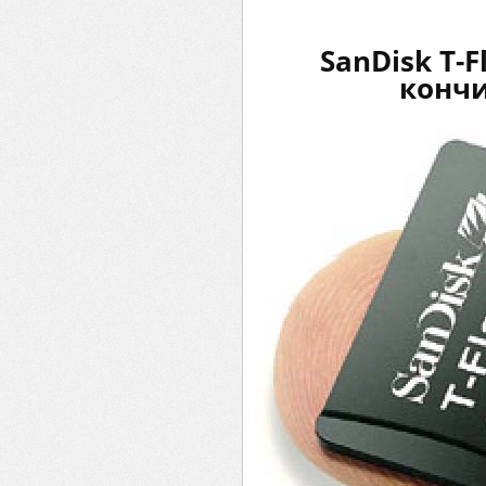
SanDisk T-
кончи