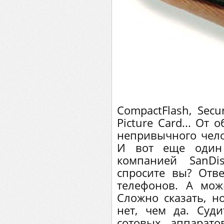
CompactFlash, Secur
Picture Card... От
непривычного чело
И вот еще один 
компанией SanDi
спросите вы? Отв
телефонов. А мож
Сложно сказать, но
нет, чем да. Суд
сотовых аппарат