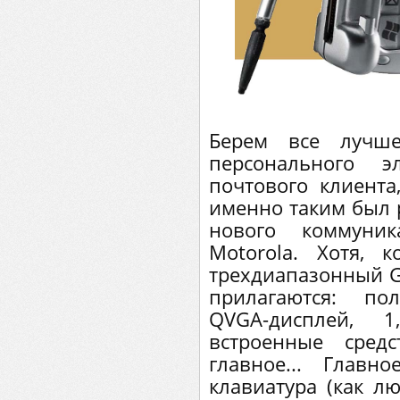
Берем все лучше
персонального э
почтового клиента
именно таким был 
нового коммуник
Motorola. Хотя, 
трехдиапазонный G
прилагаются: по
QVGA-дисплей, 1,
встроенные средс
главное... Главн
клавиатура (как л