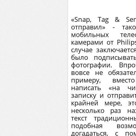
«Snap, Tag & Se
отправил» - так
мобильных тел
камерами от Phili
случае заключает
было подписыват
фотографии. Впр
вовсе не обязате
примеру, вмест
написать «на чи
записку и отправи
крайней мере, э
несколько раз н
текст традиционн
подобная возм
догадаться, с п