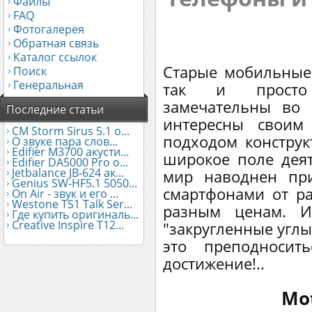
Файлы
FAQ
Фотогалерея
Обратная связь
Каталог ссылок
Старые мобильные
Поиск
Генеральная
так и просто 
замечательны во
Последние статьи
интересны своим
CM Storm Sirus 5.1 о...
подходом конструкт
О звуке пара слов...
Edifier М3700 акусти...
широкое поле деят
Edifier DA5000 Pro о...
Jetbalance JB-624 ак...
мир наводнен пр
Genius SW-HF5.1 5050...
смартфонами от р
On Air - звук и его ...
Westone TS1 Talk Ser...
разным ценам. И
Где купить оригиналь...
Creative Inspire T12...
"закругленные углы
это преподносит
достижение!..
Mo