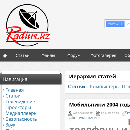
Se
Статьи X
Статьи
Файлы
Форум
Фотогалерея
Об
Иерархия статей
Навигация
Статьи
»
Компьютеры, IT-
Главная
Статьи
Телевидение
Мобильники 2004 года
Проекторы
Медиаплееры
AGROHIMGJT
25 AUG 2023
К
Безопасность
0 КОММЕНТАРИЕВ
Звук
телефоны и 