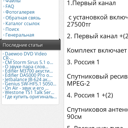
Файлы
1.Пер
FAQ
Комплект
Фотогалерея
с установкой вклю
Обратная связь
27500тг
Каталог ссылок
Поиск
Генеральная
2. Первы
Последние статьи
Комплект включает 
Daewoo DVD Video
CR-...
3. Р
CM Storm Sirus 5.1 о...
О звуке пара слов...
Edifier М3700 акусти...
Edifier DA5000 Pro о...
Спутниковый реси
Jetbalance JB-624 ак...
MPEG-2
Genius SW-HF5.1 5050...
On Air - звук и его ...
Westone TS1 Talk Ser...
4. Рос
Где купить оригиналь...
Cпутниковоя анте
90см