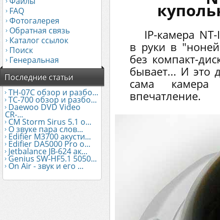
Файлы
куполь
FAQ
Фотогалерея
Обратная связь
IP-камера NT
Каталог ссылок
в руки в "ноней
Поиск
без компакт-дис
Генеральная
бывает... И это 
Последние статьи
сама камера 
TH-07C обзор и разбо...
впечатление.
TC-700 обзор и разбо...
Daewoo DVD Video
CR-...
CM Storm Sirus 5.1 о...
О звуке пара слов...
Edifier М3700 акусти...
Edifier DA5000 Pro о...
Jetbalance JB-624 ак...
Genius SW-HF5.1 5050...
On Air - звук и его ...