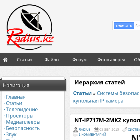
Se
Статьи X
Статьи
Файлы
Форум
Фотогалерея
Об
Иерархия статей
Навигация
Статьи
»
Системы безопасн
Главная
купольная IP камера
Статьи
Телевидение
Проекторы
NT-IP717M-2MKZ купол
Медиаплееры
Безопасность
RADIUS
03 SEP 2015
СИСТЕМ
Звук
N
1 КОММЕНТАРИЙ