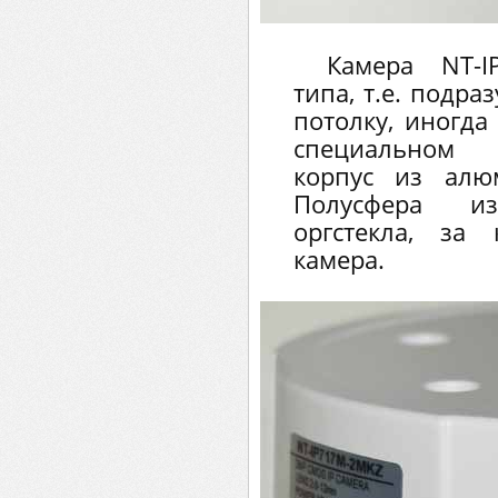
Камера NT-I
типа, т.е. подра
потолку, иногд
специальном 
корпус из алю
Полусфера и
оргстекла, за
камера.