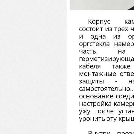
Корпус ка
состоит из трех
и одна из орг
оргстекла наме
часть, на
герметизирую
кабеля такж
монтажные отве
защиты - на
самостоятельн
основание соед
настройка камер
ужу после уста
уронить эту кры
Внутри проз