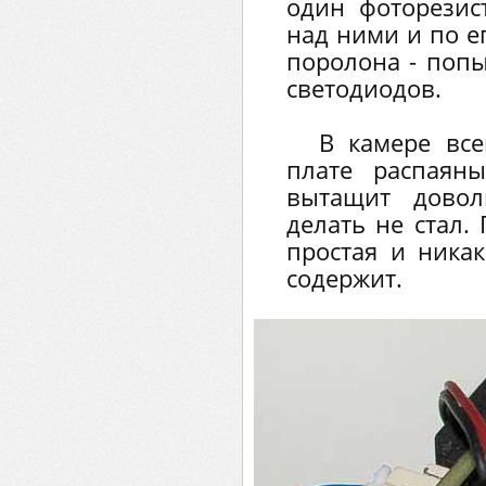
один фоторезис
над ними и по е
поролона - попы
светодиодов.
В камере все
плате распаян
вытащит довол
делать не стал.
простая и ника
содержит.