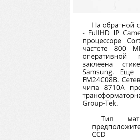
На обратной с
- FullHD IP Cam
процессоре Co
частоте 800 М
оперативной 
заклеена сти
Samsung. Еще 
FM24C08B. Сетев
чипа 8710A пр
трансформаторна
Group-Tek.
Тип мат
предположит
CCD