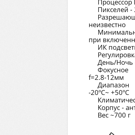
Процессор 
Пикселей - 
Разрешающ
неизвестно
Минимальн
при включенн
ИК подсвет
Регулировк
День/Ночь -
Фокусное
f=2.8-12мм
Диапазон
-20ºC~ +50ºC
Климатичес
Корпус - а
Вес ~700 г