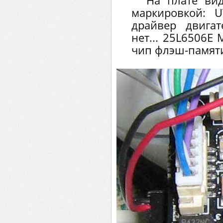
На плате ви
маркировкой: 
драйвер двигат
нет... 25L6506E 
чип флэш-памят