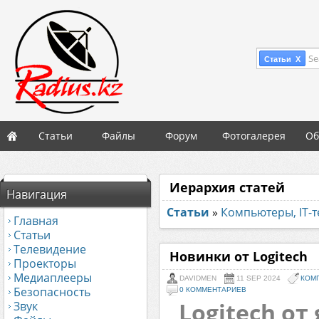
Se
Статьи X
Статьи
Файлы
Форум
Фотогалерея
Об
Иерархия статей
Навигация
Статьи
»
Компьютеры, IT-
Главная
Статьи
Телевидение
Новинки от Logitech
Проекторы
Медиаплееры
DAVIDMEN
11 SEP 2024
КОМП
Безопасность
0 КОММЕНТАРИЕВ
Logitech от 
Звук