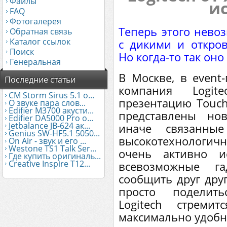
Файлы
ис
FAQ
Фотогалерея
Теперь этого невоз
Обратная связь
Каталог ссылок
с дикими и откров
Поиск
Но когда-то так оно 
Генеральная
В Москве, в event
Последние статьи
компания Logit
CM Storm Sirus 5.1 о...
презентацию Touch
О звуке пара слов...
Edifier М3700 акусти...
представлены но
Edifier DA5000 Pro о...
Jetbalance JB-624 ак...
иначе связанн
Genius SW-HF5.1 5050...
высокотехнологичн
On Air - звук и его ...
Westone TS1 Talk Ser...
очень активно и
Где купить оригиналь...
Creative Inspire T12...
всевозможные г
сообщить друг др
просто поделит
Logitech стреми
максимально удоб