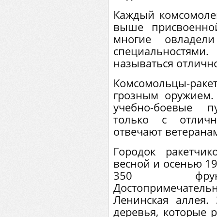
Каждый комсомолец
выше присвоенной
многие овладел
специальностями
называться отличн
Комсомольцы-раке
грозным оружием.
учебно-боевые п
только с отлич
отвечают ветерана
Городок ракетчи
весной и осенью 19
350 фрукт
Достопримечат
Ленинская аллея.
деревья, которые 