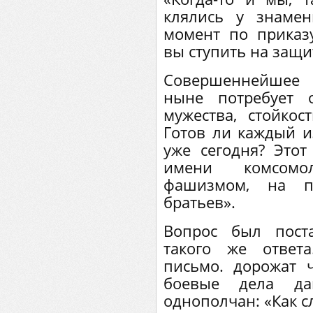
клялись у знаме
момент по приказу
вы ступить на защ
Совершеннейшее 
ныне потребует 
мужества, стойкос
Готов ли каждый и
уже сегодня? Это
имени комсомо
фашизмом, на п
братьев».
Вопрос был пост
такого же ответ
письмо. дорожат 
боевые дела да
однополчан: «Как с