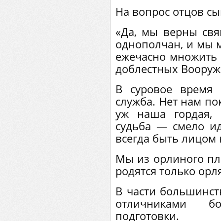
На вопрос отцов сы
«Да, мы верны св
однополчан, и мы 
ежечасно множить
доблестных Вооруж
В суровое время
служба. Нет нам по
уж наша гордая, 
судьба — смело ид
всегда быть лицом к
Мы из орлиного пл
родятся только орля
В части большинст
отличниками б
подготовки.