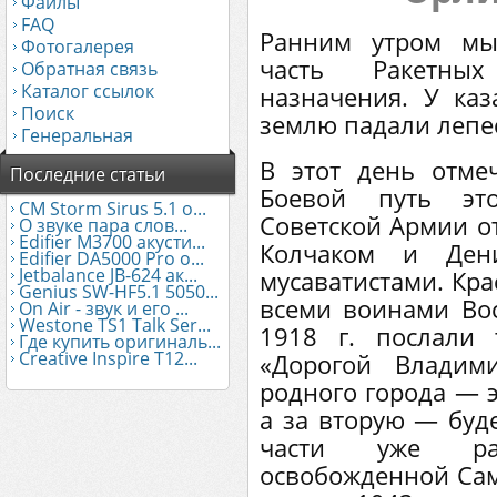
Файлы
FAQ
Ранним утром мы
Фотогалерея
часть Ракетных
Обратная связь
Каталог ссылок
назначения. У ка
Поиск
землю падали лепе
Генеральная
В этот день отмеч
Последние статьи
Боевой путь эт
CM Storm Sirus 5.1 о...
Советской Армии от
О звуке пара слов...
Edifier М3700 акусти...
Колчаком и Ден
Edifier DA5000 Pro о...
Jetbalance JB-624 ак...
мусаватистами. Кра
Genius SW-HF5.1 5050...
всеми воинами Вос
On Air - звук и его ...
Westone TS1 Talk Ser...
1918 г. послали 
Где купить оригиналь...
Creative Inspire T12...
«Дорогой Владим
родного города — э
а за вторую — буде
части уже ра
освобожденной Сама