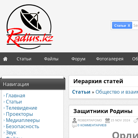
Se
Статьи X
Статьи
Файлы
Форум
Фотогалерея
Об
Иерархия статей
Навигация
Статьи
»
Общество и вза
Главная
Статьи
Телевидение
Защитники Родины
Проекторы
Медиаплееры
ROBERTAPOMO
15 NOV 2024
Безопасность
0 КОММЕНТАРИЕВ
Орли
Звук