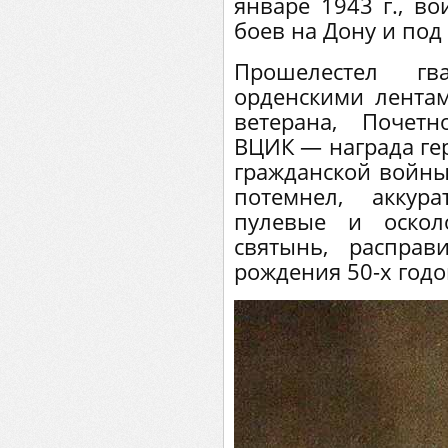
январе 1943 г., в
боев на Дону и под
Прошелестел гв
орденскими лентам
ветерана, Почет
ВЦИК — награда гер
гражданской войны
потемнел, акку
пулевые и оскол
святынь, расправ
рождения 50-х годо