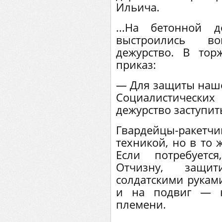
Ильича.
...На бетонной 
выстроились в
дежурство. В тор
приказ:
— Для защиты наше
Социалистически
дежурство заступит
Гвардейцы-ракетч
техникой, но в то
Если потребуетс
Отчизну, защи
солдатскими руками
и на подвиг — к
племени.