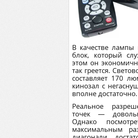
В качестве лампы 
блок, который сл
этом он экономичн
так греется. Свето
составляет 170 лю
кинозал с негасну
вполне достаточно.
Реальное разреш
точек — довольн
Однако посмот
максимальным ра
диагонали достат