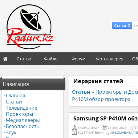
Se
Статьи X
Статьи
Файлы
Форум
Фотогалерея
Об
Иерархия статей
Навигация
Статьи
»
Проекторы и До
Главная
P410M обзор проектора
Статьи
Телевидение
Проекторы
Samsung SP-P410M обз
Медиаплееры
Безопасность
TRORCATIAZY
15 JAN 2025
П
Звук
302 ПРОЧТЕНИЙ
0 КОММЕНТАРИ