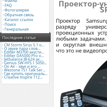
Файлы
Проектор-у
FAQ
S
Фотогалерея
Обратная связь
Каталог ссылок
Проектор Samsun
Поиск
разряду универ
Генеральная
проекционных устр
Последние статьи
любыми задачами.
и округлая внешн
CM Storm Sirus 5.1 о...
О звуке пара слов...
что это не видеопро
Edifier М3700 акусти...
Edifier DA5000 Pro о...
Jetbalance JB-624 ак...
Genius SW-HF5.1 5050...
On Air - звук и его ...
Westone TS1 Talk Ser...
Где купить оригиналь...
Creative Inspire T12...