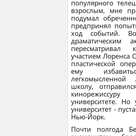
популярного телеш
взрослым, мне пр
подумал обречен
предпринял попытк
ход событий. Во
драматическим а
пересматривал 
участием Лоренса 
пластической опе
ему избавит
легкомысленной 
школу, отправилс
кинорежиссур
университете. Но 
университет - пуст
Нью-Йорк.
Почти полгода Б