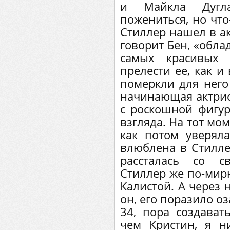
и Майкла Дугл
пожениться, но что
Стиллер нашел в ак
говорит Бен, «обла
самых красивых 
прелести ее, как и
померкли для него 
начинающая актрис
с роскошной фигур
взгляда. На тот мо
как потом уверял
влюблена в Стилле
рассталась со с
Стиллер же по-мир
Калистой. А через 
он, его поразило о
34, пора создават
чем Кристин, я н