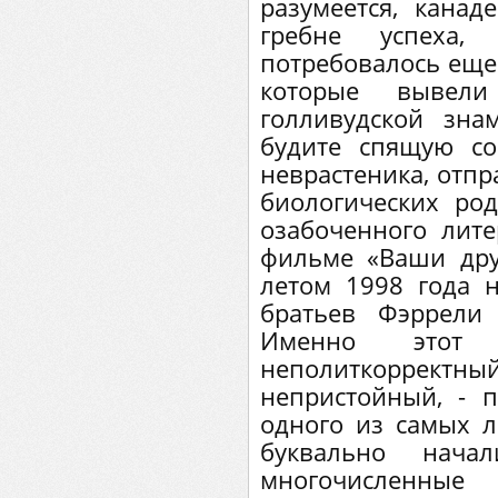
разумеется, канад
гребне успеха,
потребовалось еще 
которые вывел
голливудской зна
будите спящую со
неврастеника, отпр
биологических род
озабоченного лите
фильме «Ваши друз
летом 1998 года 
братьев Фэррели
Именно этот
неполиткоррек
непристойный, - 
одного из самых 
буквально нача
многочисленны