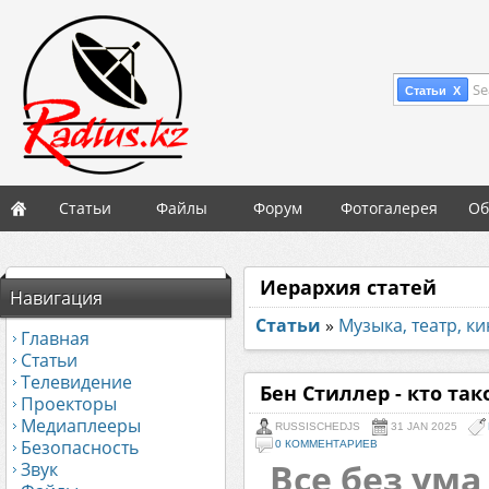
Se
Статьи X
Статьи
Файлы
Форум
Фотогалерея
Об
Иерархия статей
Навигация
Статьи
»
Музыка, театр, к
Главная
Статьи
Телевидение
Бен Стиллер - кто так
Проекторы
Медиаплееры
RUSSISCHEDJS
31 JAN 2025
Безопасность
0 КОММЕНТАРИЕВ
Все без ума
Звук