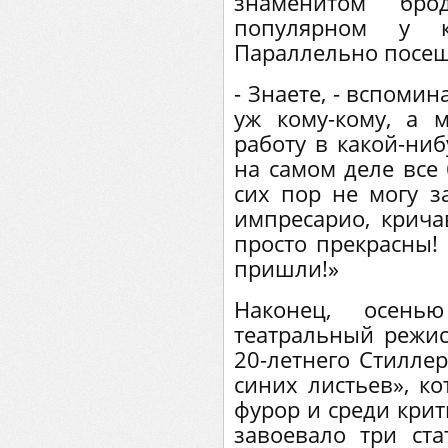
знаменитом брод
популярном у 
Параллельно посещ
- Знаете, - вспомин
уж кому-кому, а 
работу в какой-ниб
на самом деле все 
сих пор не могу з
импресарио, крич
просто прекрасны! 
пришли!»
Наконец, осень
театральный режис
20-летнего Стилле
синих листьев», к
фурор и среди крит
завоевало три ста