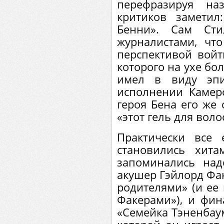
перефразируя на
критиков заметил
Бенни». Сам Сти
журналистами, чт
перспективой войт
которого на ухе бол
имел в виду эпи
исполнении Камеро
героя Бена его же 
«этот гель для воло
Практически все
становились хит
запоминались над
акушер Гэйлорд Фак
родителями» (и ее
Факерами»), и фин
«Семейка Тэненбаум