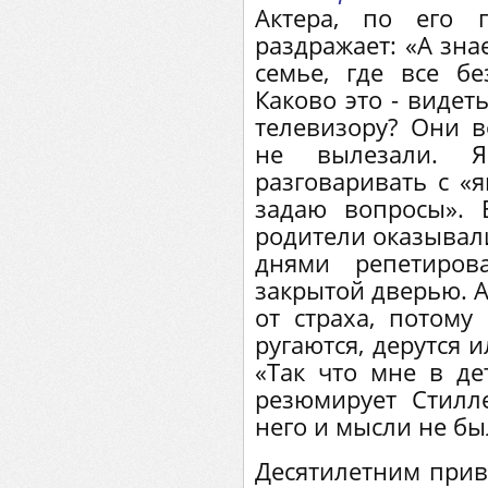
Актера, по его 
раздражает: «А зна
семье, где все б
Каково это - видет
телевизору? Они в
не вылезали. 
разговаривать с «
задаю вопросы». 
родители оказывал
днями репетиров
закрытой дверью. А
от страха, потому
ругаются, дерутся 
«Так что мне в де
резюмирует Стилле
него и мысли не бы
Десятилетним прив