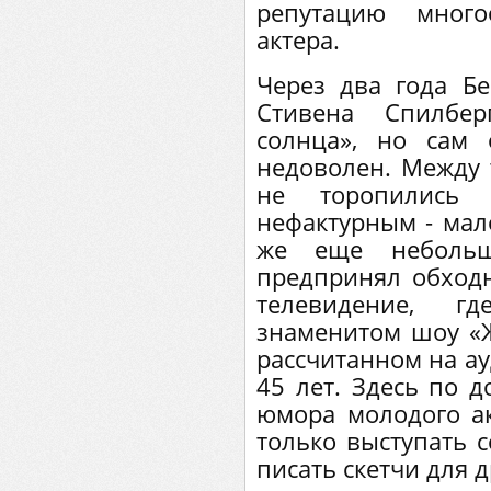
репутацию много
актера.
Через два года Б
Стивена Спилбе
солнца», но сам 
недоволен. Между
не торопились 
нефактурным - мало
же еще небольш
предпринял обходн
телевидение, 
знаменитом шоу «Ж
рассчитанном на ау
45 лет. Здесь по д
юмора молодого а
только выступать 
писать скетчи для д