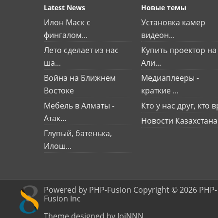
Latest News
Новые темы
Илон Маск с
Установка камер
фингалом...
видеон...
Лето сделает из нас
Купить проектор на
ша...
Али...
Война на Ближнем
Медиаплееры -
Востоке
краткие ...
Мебель в Алматы -
Кто у нас друг, кто вр
Атак...
Новости Казахстана
Глупый, батенька,
Илош...
Powered by PHP-Fusion Copyright © 2026 PHP-
Fusion Inc
Theme designed by JoiNNN