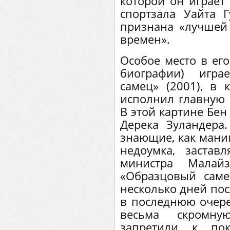
которой он играет
спортзала Уайта 
признана «лучшей
времен».
Особое место в его
биографии) игра
самец» (2001), в 
исполнил главную 
В этой картине Бен
Дерека Зуландера
знающие, как мани
недоумка, заставл
министра Малайз
«Образцовый сам
несколько дней пос
в последнюю очере
весьма скромн
запретили к пок