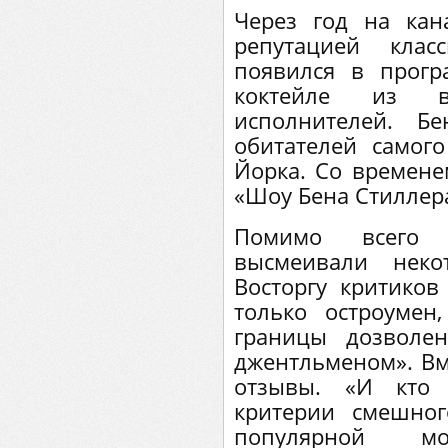
Через год на ка
репутацией клас
появился в прогр
коктейле из в
исполнителей. Б
обитателей самог
Йорка. Со времене
«Шоу Бена Стиллер
Помимо всего 
высмеивали неко
Восторгу критиков
только остроумен
границы дозволен
джентльменом». Вме
отзывы. «И кто 
критерии смешног
популярной мо