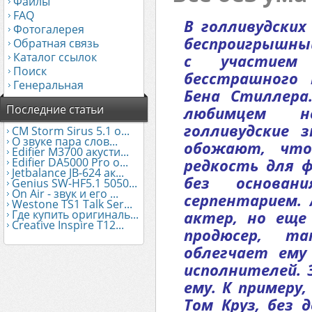
Файлы
FAQ
В голливудских
Фотогалерея
беспроигрышный
Обратная связь
Каталог ссылок
с участием
Поиск
бесстрашного 
Генеральная
Бена Стиллера
Последние статьи
любимцем н
голливудские 
CM Storm Sirus 5.1 о...
О звуке пара слов...
обожают, что
Edifier М3700 акусти...
Edifier DA5000 Pro о...
редкость для ф
Jetbalance JB-624 ак...
без основан
Genius SW-HF5.1 5050...
On Air - звук и его ...
серпентарием. 
Westone TS1 Talk Ser...
Где купить оригиналь...
актер, но еще
Creative Inspire T12...
продюсер, т
облегчает ему
исполнителей.
ему. К примеру
Том Круз, без 