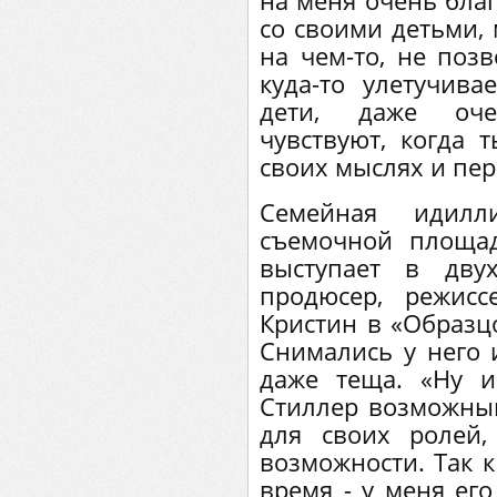
на меня очень благ
со своими детьми,
на чем-то, не поз
куда-то улетучива
дети, даже оче
чувствуют, когда 
своих мыслях и пе
Семейная идил
съемочной площад
выступает в дву
продюсер, режисс
Кристин в «Образц
Снимались у него и
даже теща. «Ну и
Стиллер возможным
для своих ролей
возможности. Так к
время - у меня его