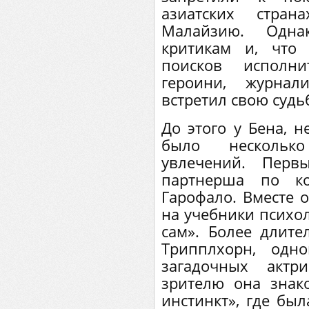
азиатских страна
Малайзию. Одна
критикам и, что
поисков исполн
героини, журнал
встретил свою судьб
До этого у Бена, н
было нескольк
увлечений. Пер
партнерша по к
Гарофало. Вместе 
на учебники психол
сам». Более длит
Трипплхорн, одн
загадочных актр
зрителю она знак
инстинкт», где бы