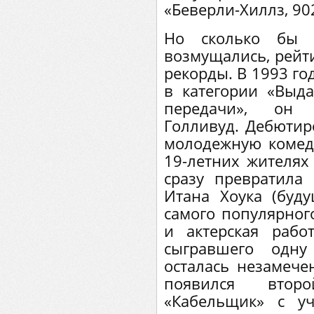
«Беверли-Хиллз, 90
Но сколько бы 
возмущались, рейт
рекорды. В 1993 го
в категории «Выд
передачи», он 
Голливуд. Дебютиро
молодежную комеди
19-летних жителях 
сразу превратила
Итана Хоука (буд
самого популярного
и актерская рабо
сыгравшего одн
осталась незамече
появился втор
«Кабельщик» с у