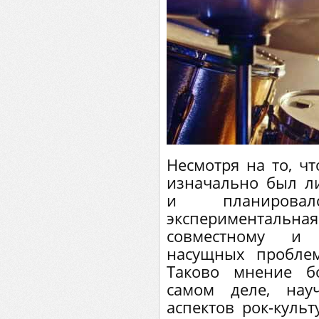
Несмотря на то, ч
изначально был л
и планирова
экспериментальна
совместному и 
насущных проблем
Таково мнение б
самом деле, нау
аспектов рок-куль