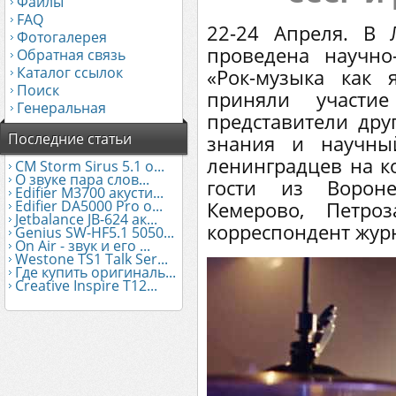
Файлы
FAQ
22-24 Апреля. В 
Фотогалерея
проведена научно
Обратная связь
Каталог ссылок
«Рок-музыка как 
Поиск
приняли участие
Генеральная
представители дру
Последние статьи
знания и научны
ленинградцев на к
CM Storm Sirus 5.1 о...
О звуке пара слов...
гости из Вороне
Edifier М3700 акусти...
Edifier DA5000 Pro о...
Кемерово, Петро
Jetbalance JB-624 ак...
корреспондент жур
Genius SW-HF5.1 5050...
On Air - звук и его ...
Westone TS1 Talk Ser...
Где купить оригиналь...
Creative Inspire T12...