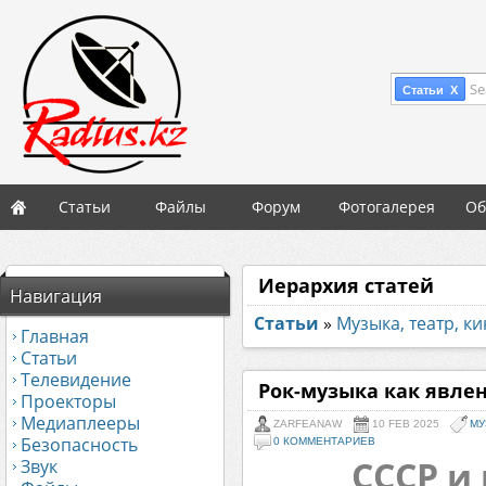
Se
Статьи X
Статьи
Файлы
Форум
Фотогалерея
Об
Иерархия статей
Навигация
Статьи
»
Музыка, театр, к
Главная
Статьи
Телевидение
Рок-музыка как явле
Проекторы
Медиаплееры
ZARFEANAW
10 FEB 2025
МУ
Безопасность
0 КОММЕНТАРИЕВ
СССР и
Звук