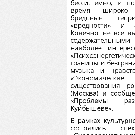
бессистемно, и по
время широко с
бредовые теор
«вредности» и «
Конечно, не все в
содержательным
наиболее интере
«Психоэнергетич
границы и безграни
музыка и нравст
«Экономическ
существования ро
(Москва) и сообще
«Проблемы ра
Куйбышеве».
В рамках культур
состоялись спе