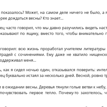
о показалось? Может, на самом деле ничего не было, а 
рее дождаться весны? Кто знает…
ец часто говорил, что мы давно разучились видеть нас
показывают по ящику, вместо того, чтобы внимательно 
 говорил: всю жизнь проработал учителем литературы 
етрадей с сочинениями. Ему даже не хватило нищенск
 поддерживал меня…
ь, как я сидел ночью один, отказывался поверить: инте
ец буквально истаял за несколько дней. Весной, ровно т
в ожидании весны. Деревья тянули голые ветви к небу,
почувствовать первое тепло. Почему-то захотелось, ч