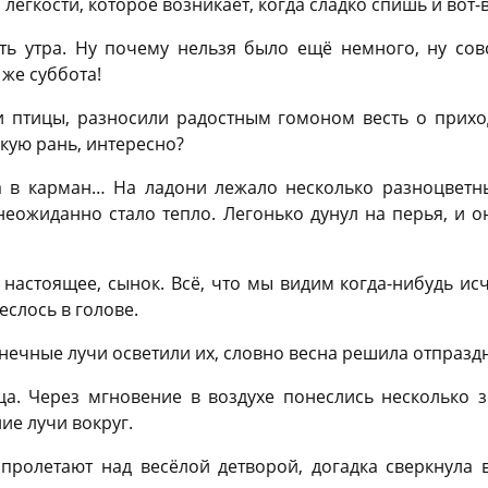
егкости, которое возникает, когда сладко спишь и вот
ть утра. Ну почему нельзя было ещё немного, ну сов
 же суббота!
и птицы, разносили радостным гомоном весть о прих
акую рань, интересно?
 в карман… На ладони лежало несколько разноцветн
неожиданно стало тепло. Легонько дунул на перья, и о
 настоящее, сынок. Всё, что мы видим когда-нибудь ис
еслось в голове.
лнечные лучи осветили их, словно весна решила отпраз
ца. Через мгновение в воздухе понеслись несколько з
ие лучи вокруг.
 пролетают над весёлой детворой, догадка сверкнула