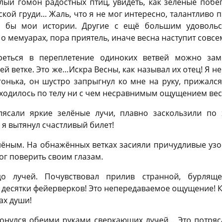
лый гомон радостных птиц, увидеть, как зелёные побег
кой груди… Жаль, что я не мог интересно, талантливо п
и бы мои истории. Другие с ещё большим удовольс
о мемуарах, пора приятель, иначе весна наступит совсе
реться в переплетение одиноких ветвей можно заме
 ветке. Это же…Искра Весны, как называл их отец! Я не
онька, он шустро запрыгнул ко мне на руку, прижался
сходилось по телу ни с чем несравнимым ощущением вес
лясали яркие зелёные лучи, плавно заскользили по
 я вытянул счастливый билет!
ёным. На обнажённых ветках засияли причудливые узо
ог поверить своим глазам.
до лучей. Почувствовал прилив странной, бурлящ
десятки фейерверков! Это непередаваемое ощущение! Как
ах души!
ронулся обеими руками сверкающих лучей… Это потряса