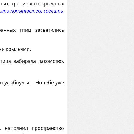
тных, грациозных крылатых
ы это попытаетесь сделать,
ранных птиц засветились
ми крыльями.
птица забирала лакомство.
о улыбнулся. – Но тебе уже
 наполнил пространство