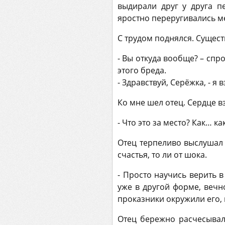
выдирали друг у друга п
яростно переругивались м
С трудом поднялся. Сущес
- Вы откуда вообще? – спр
этого бреда.
- Здравствуй, Серёжка, - я
Ко мне шел отец. Сердце вз
- Что это за место? Как… 
Отец терпеливо выслушал 
счастья, то ли от шока.
- Просто научись верить в
уже в другой форме, вечн
проказники окружили его,
Отец бережно расчесыва