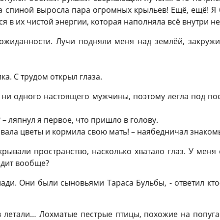
а спиной выросла пара огромных крыльев! Ещё, ещё! Я 
ся в их чистой энергии, которая наполняла всё внутри 
еожиданности. Лучи подняли меня над землёй, закруж
ка. С трудом открыл глаза.
 ни одного настоящего мужчины, поэтому легла под поез
 – ляпнул я первое, что пришло в голову.
рвала цветы и кормила свою мать! – наябедничал знаком
крывали пространство, насколько хватало глаз. У меня 
одит вообще?
ади. Они были сыновьями Тараса Бульбы, - ответил кто-
 летали… Лохматые пестрые птицы, похожие на попугае