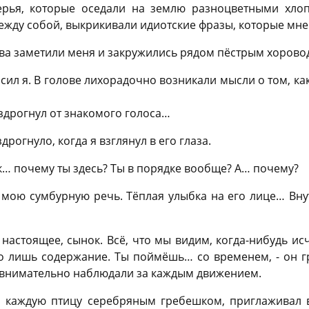
ерья, которые оседали на землю разноцветными хло
ежду собой, выкрикивали идиотские фразы, которые мн
тва заметили меня и закружились рядом пёстрым хорово
осил я. В голове лихорадочно возникали мысли о том, к
 вздрогнул от знакомого голоса…
дрогнуло, когда я взглянул в его глаза.
как… почему ты здесь? Ты в порядке вообще? А… почему?
мою сумбурную речь. Тёплая улыбка на его лице… Внут
 настоящее, сынок. Всё, что мы видим, когда-нибудь ис
о лишь содержание. Ты поймёшь… со временем, - он г
 внимательно наблюдали за каждым движением.
л каждую птицу серебряным гребешком, приглаживал 