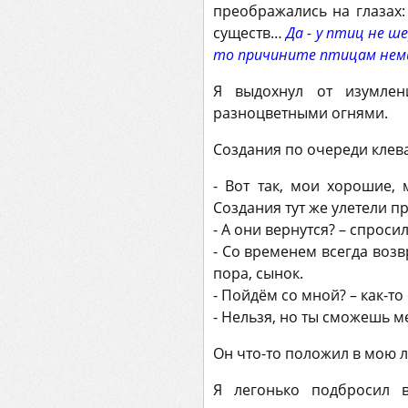
преображались на глазах:
существ…
Да - у птиц не 
то причините птицам немы
Я выдохнул от изумлени
разноцветными огнями.
Создания по очереди клев
- Вот так, мои хорошие, 
Создания тут же улетели пр
- А они вернутся? – спросил
- Со временем всегда возв
пора, сынок.
- Пойдём со мной? – как-то
- Нельзя, но ты сможешь м
Он что-то положил в мою л
Я легонько подбросил 