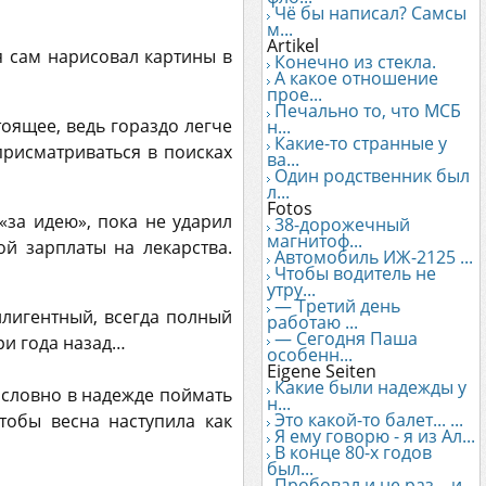
Чё бы написал? Самсы
м...
Artikel
я сам нарисовал картины в
Конечно из стекла.
А какое отношение
прое...
Печально то, что МСБ
тоящее, ведь гораздо легче
н...
Какие-то странные у
присматриваться в поисках
ва...
Один родственник был
л...
Fotos
«за идею», пока не ударил
38-дорожечный
магнитоф...
ой зарплаты на лекарства.
Автомобиль ИЖ-2125 ...
Чтобы водитель не
утру...
— Третий день
ллигентный, всегда полный
работаю ...
— Сегодня Паша
ри года назад…
особенн...
Eigene Seiten
Какие были надежды у
 словно в надежде поймать
н...
Это какой-то балет... ...
тобы весна наступила как
Я ему говорю - я из Ал...
В конце 80-х годов
был...
Пробовал и не раз... и...