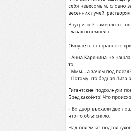
себя невесомым, словно з
весенних лучей, растворял
Внутри всё замерло от н
глазах потемнело…
Очнулся я от странного кри
- Анна Каренина не нашла
то.
- Ммм… а зачем под поезд?
- Потому что бедная Лиза 
Гигантские подсолнухи по
Бред какой-то! Что происх
- Во двор въехали две лош
что-то объясняло.
Над полем из подсолнухов