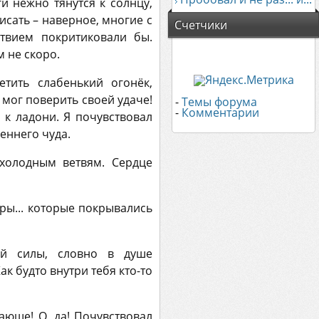
и нежно тянутся к солнцу,
исать – наверное, многие с
Счетчики
твием покритиковали бы.
м не скоро.
тить слабенький огонёк,
 мог поверить своей удаче!
-
Темы форума
-
Комментарии
 к ладони. Я почувствовал
еннего чуда.
 холодным ветвям. Сердце
ры... которые покрывались
ей силы, словно в душе
 будто внутри тебя кто-то
юще! О, да! Почувствовал