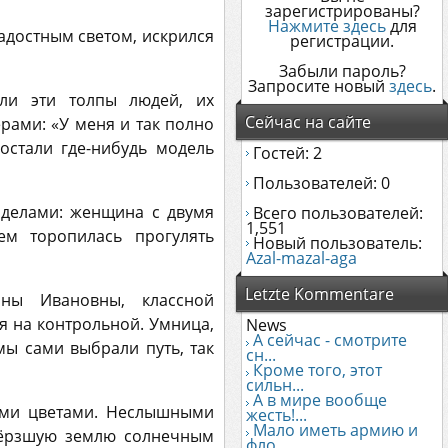
зарегистрированы?
Нажмите здесь
для
адостным светом, искрился
регистрации.
Забыли пароль?
Запросите новый
здесь
.
ли эти толпы людей, их
Сейчас на сайте
ами: «У меня и так полно
остали где-нибудь модель
Гостей: 2
Пользователей: 0
 делами: женщина с двумя
Всего пользователей:
1,551
м торопилась прогулять
Новый пользователь:
Azal-mazal-aga
Letzte Kommentare
ны Ивановны, классной
я на контрольной. Умница,
News
А сейчас - смотрите
 мы сами выбрали путь, так
сн...
Кроме того, этот
сильн...
А в мире вообще
кими цветами. Неслышными
жесть!...
Мало иметь армию и
мёрзшую землю солнечным
фло...