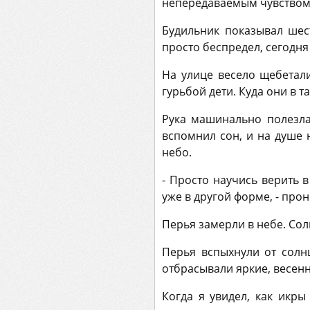
непередаваемым чувством л
Будильник показывал шес
просто беспредел, сегодня
На улице весело щебетал
гурьбой дети. Куда они в т
Рука машинально полезла
вспомнил сон, и на душе 
небо.
- Просто научись верить в
уже в другой форме, - прон
Перья замерли в небе. Со
Перья вспыхнули от солн
отбрасывали яркие, весенн
Когда я увидел, как икры