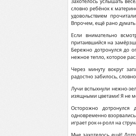
Захотелось услышать весё
словно ребёнок к материнс
удовольствием прочитал
Впрочем, ещё рано думать 
Если внимательно всмот
притаившийся на замёрзшей
Бережно дотронулся до ог
нежное тепло, которое ра
Через минуту вокруг зап
радостно забилось, словно
Лучи вспыхнули нежно-зел
изящными цветами! Я не м
Осторожно дотронулся 
одновременно взорвались 
играет рок-н-ролл на струн
Мне захотелось ещё! Дот