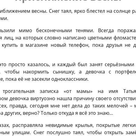
иближением весны. Снег таял, ярко блестел на солнце р
ами.
льзили мимо бесконечными тенями. Всегда поража
 лиц, на которых словно написано цветными фломастер
ь купить в магазине новый телефон, пока друзья не д
 это просто казалось, и каждый был занят серьёзными
, чтобы накормить сынишку, а девочка с портфеле
, пока её не засекли одноклассники.
трогательная записка «от мамы» на имя Татья
ром девочка виртуозно нашла причину своего отсутстви
сех, правда, сегодня мне нет дела до таких мелочей –
 других, верно? Только откуда я всё это знаю…
азах, расправляла невидимые крылья, покрытые лег
ным улицам. Снег послушно таял, чтобы открыть за