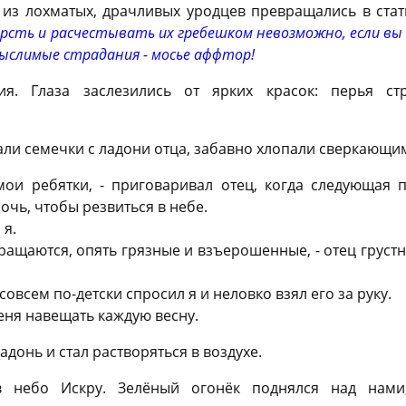
 из лохматых, драчливых уродцев превращались в ста
шерсть и расчестывать их гребешком невозможно, если в
слимые страдания - мосье аффтор!
я. Глаза заслезились от ярких красок: перья ст
али семечки с ладони отца, забавно хлопали сверкающи
мои ребятки, - приговаривал отец, когда следующая 
очь, чтобы резвиться в небе.
 я.
ращаются, опять грязные и взъерошенные, - отец грустн
 совсем по-детски спросил я и неловко взял его за руку.
еня навещать каждую весну.
адонь и стал растворяться в воздухе.
в небо Искру. Зелёный огонёк поднялся над нами,