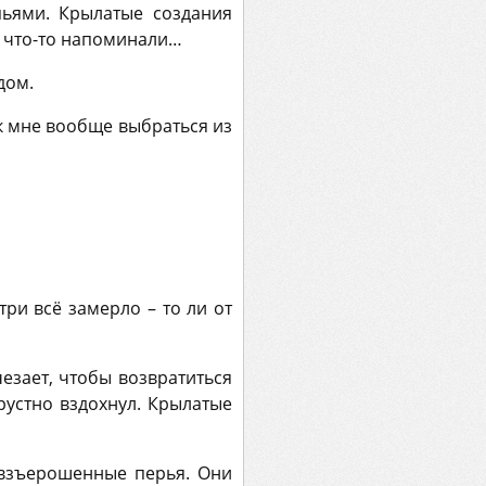
пьями. Крылатые создания
е что-то напоминали…
дом.
ак мне вообще выбраться из
ри всё замерло – то ли от
чезает, чтобы возвратиться
рустно вздохнул. Крылатые
взъерошенные перья. Они