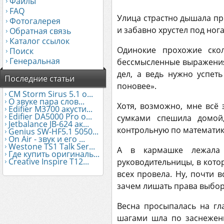
Файлы
FAQ
Улица страстно дышала пр
Фотогалерея
и забавно хрустел под ног
Обратная связь
Каталог ссылок
Одинокие прохожие ско
Поиск
Генеральная
бессмысленные выражения
дел, а ведь нужно успет
Последние статьи
поновее».
CM Storm Sirus 5.1 о...
О звуке пара слов...
Хотя, возможно, мне всё
Edifier М3700 акусти...
Edifier DA5000 Pro о...
сумками спешила домой
Jetbalance JB-624 ак...
контрольную по математике
Genius SW-HF5.1 5050...
On Air - звук и его ...
Westone TS1 Talk Ser...
А в кармашке лежала 
Где купить оригиналь...
Creative Inspire T12...
руководительницы, в кото
всех провела. Ну, почти в
зачем лишать права выбора
Весна просыпалась на гл
шагами шла по заснежен