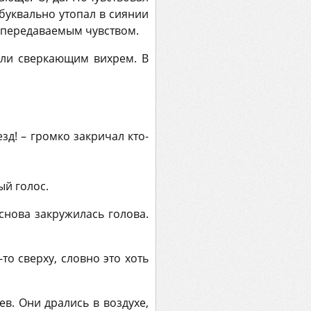
буквально утопал в сиянии
непередаваемым чувством.
или сверкающим вихрем. В
д! – громко закричал кто-
ый голос.
снова закружилась голова.
то сверху, словно это хоть
в. Они дрались в воздухе,