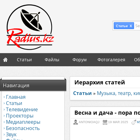
Se
Статьи X
Статьи
Файлы
Форум
Фотогалерея
Об
Иерархия статей
Навигация
Статьи
»
Музыка, театр, к
Главная
Статьи
Телевидение
Весна и дача - пора по
Проекторы
Медиаплееры
ANTONIOAQJ
19 MAR 2025
М
Безопасность
Звук