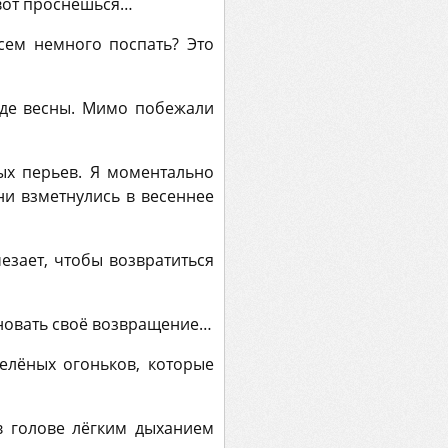
-вот проснёшься…
сем немного поспать? Это
оде весны. Мимо побежали
ых перьев. Я моментально
ни взметнулись в весеннее
чезает, чтобы возвратиться
дновать своё возвращение…
елёных огоньков, которые
 в голове лёгким дыханием