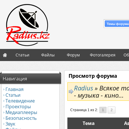
Темы форума
Статьи
Файлы
Форум
Фотогалерея
Об
Просмотр форума
Навигация
Radius
» Всякое та
Главная
- музыка - кино...
Статьи
Телевидение
Проекторы
Страница 1 из 2:
1
2
Медиаплееры
Безопасность
Тема
А
Звук