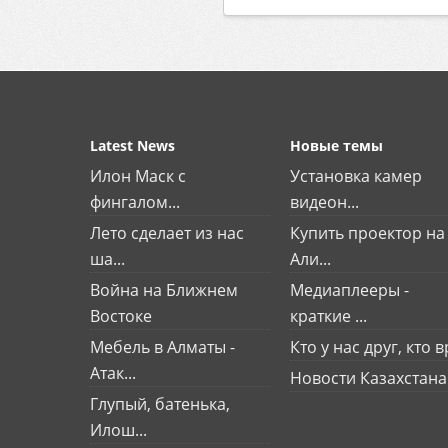
Latest News
Новые темы
Илон Маск с
Установка камер
фингалом...
видеон...
Лето сделает из нас
Купить проектор на
ша...
Али...
Война на Ближнем
Медиаплееры -
Востоке
краткие ...
Мебель в Алматы -
Кто у нас друг, кто вр
Атак...
Новости Казахстана
Глупый, батенька,
Илош...