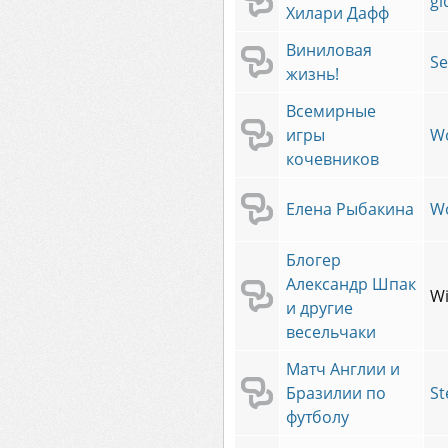
gi
Хилари Дафф
Виниловая
Se
жизнь!
Всемирные
игры
W
кочевников
Елена Рыбакина
W
Блогер
Александр Шпак
Wi
и другие
весельчаки
Матч Англии и
Бразилии по
St
футболу