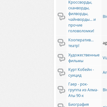
Кроссворды,
сканворды,
филворды,
Bi
чайнворды... и
прочие
головоломки!
Кооператив...
ag
театр!
Художественные
Vi
фильмы
Курт Кобейн -
An
суицид
Гаер - рок-
группа из Алма-
Bi
Аты 90-х
Биография