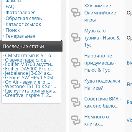
Файлы
XXV зимние
FAQ
Фотогалерея
Олимпийские
O
Обратная связь
игры
Каталог ссылок
Поиск
Музыка от
Генеральная
тузика - Ньюс &
O
Тус
Последние статьи
CM Storm Sirus 5.1 о...
Нарочно не
О звуке пара слов...
придумаешь -
Bi
Edifier М3700 акусти...
Edifier DA5000 Pro о...
Ньюс & Тус
Jetbalance JB-624 ак...
Genius SW-HF5.1 5050...
Куда подевался
On Air - звук и его ...
Fi
Westone TS1 Talk Ser...
Нагиев?
Где купить оригиналь...
Creative Inspire T12...
Советские ВИА -
Ra
как оно было...
Немного о
Vi
книгах...