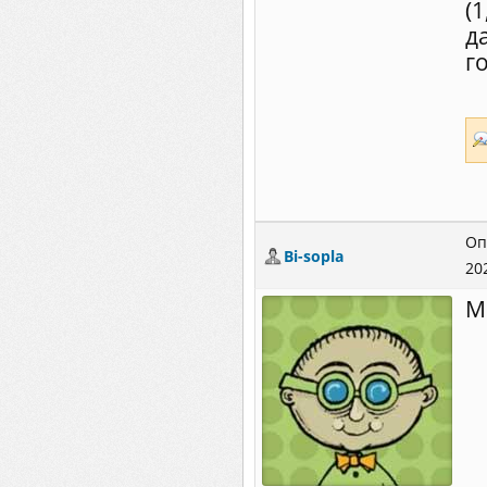
(
д
го
Оп
Bi-sopla
20
М