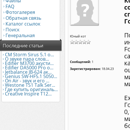
К
Файлы
FAQ
с
Фотогалерея
с
Обратная связь
Г
Каталог ссылок
Поиск
П
Генеральная
Юный кот
и
Последние статьи
F
CM Storm Sirus 5.1 о...
с
О звуке пара слов...
к
Сообщений:
1
Edifier М3700 акусти...
Edifier DA5000 Pro о...
о
Зарегистрирован:
18.04.23
Jetbalance JB-624 ак...
м
Genius SW-HF5.1 5050...
On Air - звук и его ...
м
Westone TS1 Talk Ser...
Где купить оригиналь...
Creative Inspire T12...
Е
Г
0
м
б