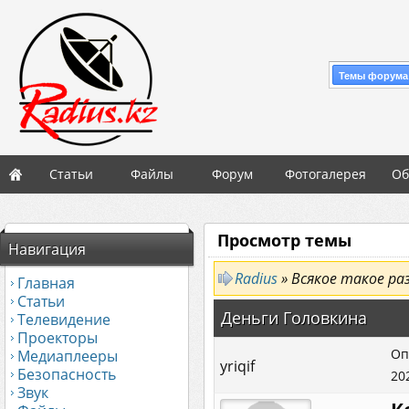
Темы форума
Статьи
Файлы
Форум
Фотогалерея
Об
Просмотр темы
Навигация
Radius
» Всякое такое ра
Главная
Статьи
Деньги Головкина
Телевидение
Проекторы
Оп
Медиаплееры
yriqif
Безопасность
20
Звук