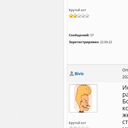
Крутой кот
Сообщений:
57
Зарегистрирован:
22.04.22
Оп
Bivis
20
И
р
Б
к
ж
с
Крутой кот