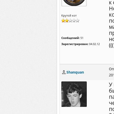
к
Н
к
Крутой кот
п
м
п
н
Сообщений:
51
(((
Зарегистрирован:
04.02.12
Оп
Shanquan
20
У
б
п
ч
п