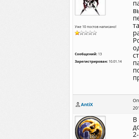
п
в
п
т
Уже 10 постов написано!
р
Р
о
с
Сообщений:
13
п
Зарегистрирован:
10.01.14
п
п
Оп
AntiX
20
В
д
2