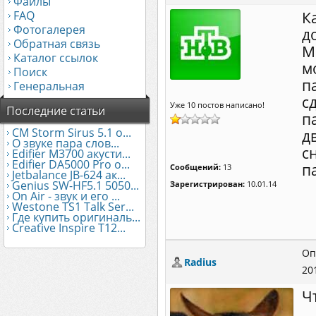
Файлы
FAQ
К
Фотогалерея
д
Обратная связь
М
Каталог ссылок
м
Поиск
п
Генеральная
с
Уже 10 постов написано!
Последние статьи
п
CM Storm Sirus 5.1 о...
д
О звуке пара слов...
с
Edifier М3700 акусти...
Edifier DA5000 Pro о...
п
Сообщений:
13
Jetbalance JB-624 ак...
Genius SW-HF5.1 5050...
Зарегистрирован:
10.01.14
On Air - звук и его ...
Westone TS1 Talk Ser...
Где купить оригиналь...
Creative Inspire T12...
Оп
Radius
20
Ч