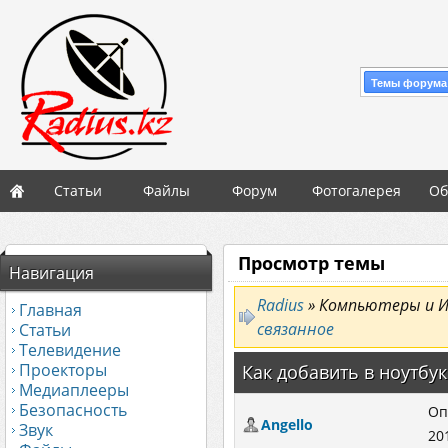
Темы форума
Статьи
Файлы
Форум
Фотогалерея
Об
Просмотр темы
Навигация
Radius
» Компьютеры и 
Главная
связанное
Статьи
Телевидение
Проекторы
Как добавить в ноутбу
Медиаплееры
Безопасность
Оп
Angello
Звук
20