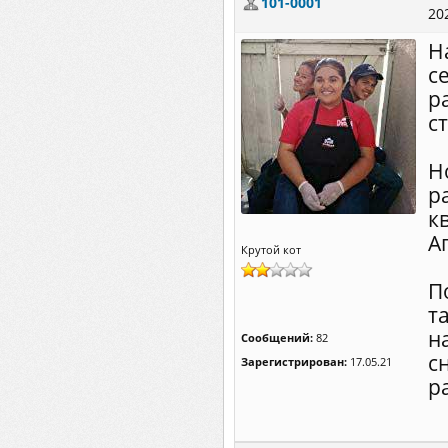
101-0001
20
Н
с
р
с
Н
р
к
А
Крутой кот
П
т
н
Сообщений:
82
с
Зарегистрирован:
17.05.21
р