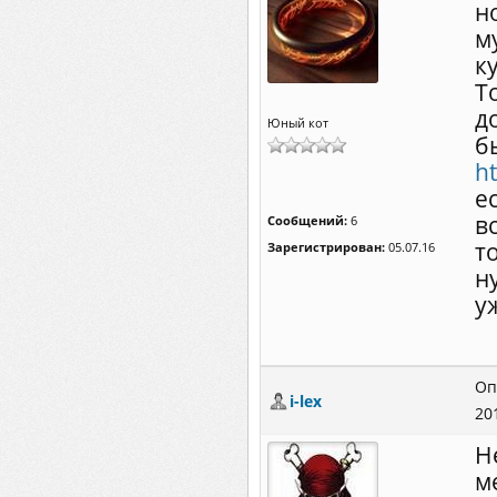
н
м
к
T
д
Юный кот
б
ht
е
в
Сообщений:
6
т
Зарегистрирован:
05.07.16
н
у
Оп
i-lex
20
Н
м