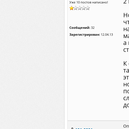
2
Уже 10 постов написано!
Н
ч
н
Сообщений:
32
м
Зарегистрирован:
12.04.13
а
с
К
т
э
н
п
с
д
Оп