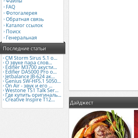
Файлы
FAQ
Фотогалерея
Обратная связь
Каталог ссылок
Поиск
Генеральная
Последние статьи
CM Storm Sirus 5.1 о...
О звуке пара слов...
Edifier М3700 акусти...
Edifier DA5000 Pro о...
Jetbalance JB-624 ак...
Genius SW-HF5.1 5050...
On Air - звук и его ...
Westone TS1 Talk Ser...
Где купить оригиналь...
Creative Inspire T12...
Дайджест