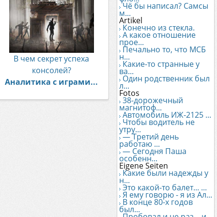
Чё бы написал? Самсы
м...
Artikel
Конечно из стекла.
А какое отношение
прое...
Печально то, что МСБ
н...
В чем секрет успеха
Какие-то странные у
консолей?
ва...
Один родственник был
Аналитика с играми...
л...
Fotos
38-дорожечный
магнитоф...
Автомобиль ИЖ-2125 ...
Чтобы водитель не
утру...
— Третий день
работаю ...
— Сегодня Паша
особенн...
Eigene Seiten
Какие были надежды у
н...
Это какой-то балет... ...
Я ему говорю - я из Ал...
В конце 80-х годов
был...
Пробовал и не раз... и...