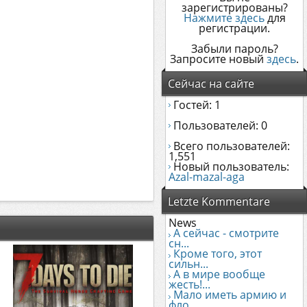
зарегистрированы?
Нажмите здесь
для
регистрации.
Забыли пароль?
Запросите новый
здесь
.
Сейчас на сайте
Гостей: 1
Пользователей: 0
Всего пользователей:
1,551
Новый пользователь:
Azal-mazal-aga
Letzte Kommentare
News
А сейчас - смотрите
сн...
Кроме того, этот
сильн...
А в мире вообще
жесть!...
Мало иметь армию и
фло...