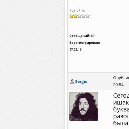
Крутой кот
Сообщений:
69
Зарегистрирован:
17.03.19
Опублик
Sergio
20:54
Сегод
ишак
букв
разо
была