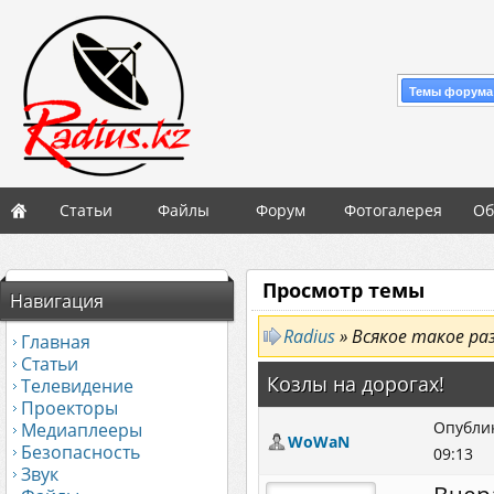
Темы форума
Статьи
Файлы
Форум
Фотогалерея
Об
Просмотр темы
Навигация
Radius
» Всякое такое ра
Главная
Статьи
Козлы на дорогах!
Телевидение
Проекторы
Опублик
Медиаплееры
WoWaN
Безопасность
09:13
Звук