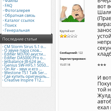
Вчер
Файлы
FAQ
вот 
Фотогалерея
Шаля
Обратная связь
(Прав
Каталог ссылок
вираж
Поиск
зано
Генеральная
Крутой кот
устой
Последние статьи
непр
CM Storm Sirus 5.1 о...
секун
О звуке пара слов...
клад
Сообщений:
122
Edifier М3700 акусти...
Edifier DA5000 Pro о...
Зарегистрирован:
Jetbalance JB-624 ак...
***
Genius SW-HF5.1 5050...
15.07.18
On Air - звук и его ...
Westone TS1 Talk Ser...
Где купить оригиналь...
И вот
Creative Inspire T12...
Покуп
той н
Жулды
автоб
ехал 