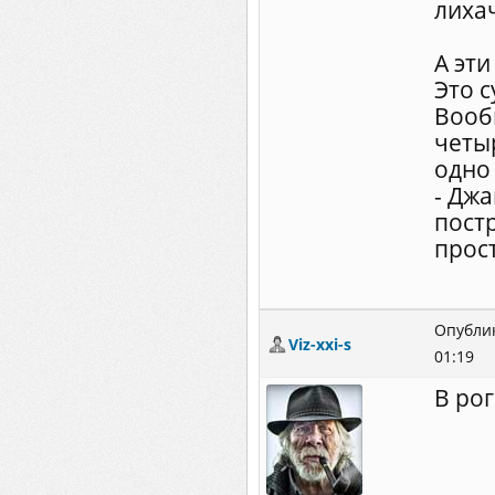
лихач
А эт
Это 
Вооб
четыр
одно
- Дж
пост
прост
Опублик
Viz-xxi-s
01:19
В рог