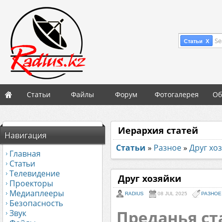
Se
Статьи X
Статьи
Файлы
Форум
Фотогалерея
Об
Иерархия статей
Навигация
Статьи
»
Разное
»
Друг хо
Главная
Статьи
Телевидение
Друг хозяйки
Проекторы
Медиаплееры
RADIUS
08 JUL 2025
РАЗНОЕ
Безопасность
Преданья ст
Звук