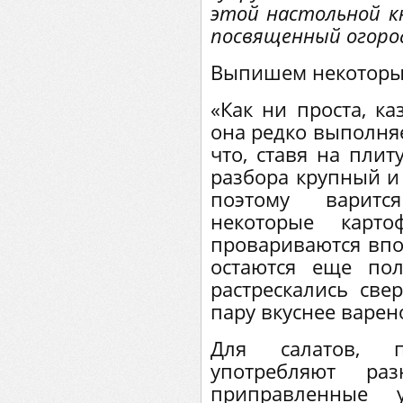
этой настольной кн
посвященный огоро
Выпишем некоторые
«Как ни проста, ка
она редко выполняет
что, ставя на плит
разбора крупный и
поэтому варитс
некоторые карто
провариваются впо
остаются еще по
растрескались све
пару вкуснее варен
Для салатов, 
употребляют р
приправленные 