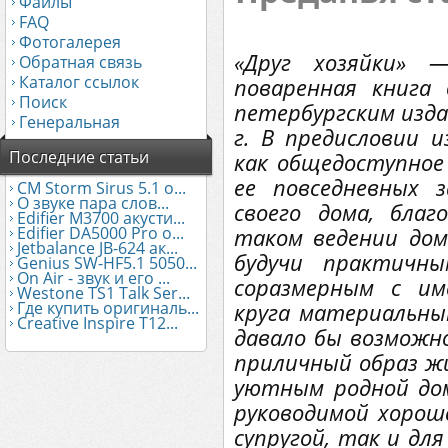
Файлы
FAQ
Фотогалерея
«Друг хозяйки» 
Обратная связь
Каталог ссылок
поваренная книга
Поиск
петербургским изда
Генеральная
г. В предисловии и
Последние статьи
как общедоступное 
ее повседневных 
CM Storm Sirus 5.1 о...
О звуке пара слов...
своего дома, благ
Edifier М3700 акусти...
Edifier DA5000 Pro о...
таком ведении дом
Jetbalance JB-624 ак...
будучи практичн
Genius SW-HF5.1 5050...
On Air - звук и его ...
соразмерным с им
Westone TS1 Talk Ser...
Где купить оригиналь...
круга материальны
Creative Inspire T12...
давало бы возможн
приличный образ ж
уютным родной дом 
руководимой хорош
супругой, так и для