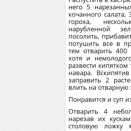
него 5 нарезанны
кочанного салата, 
гороха, нескол
нарубленной зел
посолить, прибави
потушить все в п
тем отварить 400 
хотя и немолодого
развести кипятком 
навара. Вскипятив
заправить 2 раст
влить на отварную 
Понравится и суп и
Отварить 4 небо
нарезав их куска
столовую ложку 