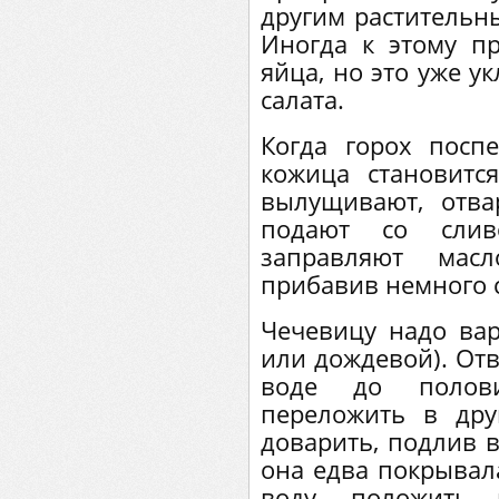
другим растительн
Иногда к этому пр
яйца, но это уже у
салата.
Когда горох поспе
кожица становитс
вылущивают, отв
подают со сли
заправляют мас
прибавив немного 
Чечевицу надо вар
или дождевой). Отв
воде до полови
переложить в дру
доварить, подлив 
она едва покрывала
воду, положить