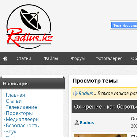
Темы форума
Статьи
Файлы
Форум
Фотогалерея
Об
Просмотр темы
Навигация
Radius
» Всякое такое ра
Главная
Статьи
Ожирение - как бороть
Телевидение
Проекторы
Оп
Медиаплееры
Radius
Безопасность
20
Звук