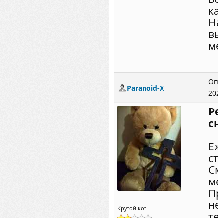
к
Н
в
м
Оп
Paranoid-X
20
Р
с
Е
с
С
м
П
н
Крутой кот
т