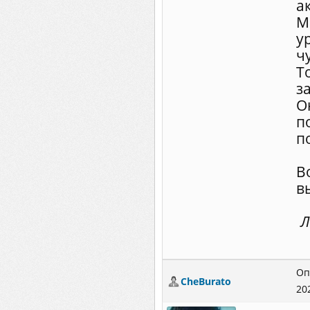
а
М
у
ч
Т
з
О
п
п
В
в
Л
Оп
CheBurato
20