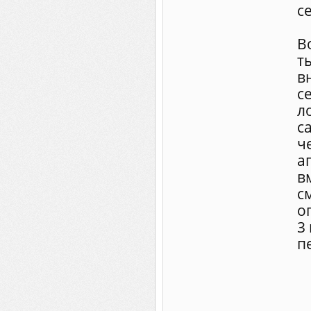
с
В
т
в
с
л
с
ч
а
в
с
о
3
п