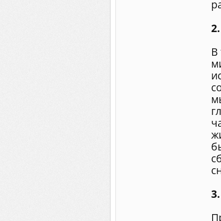
р
2
В
м
и
с
м
г
ч
ж
б
с
с
3
П