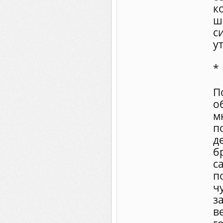
к
ш
с
у
*
П
о
м
п
д
б
с
п
ч
з
в