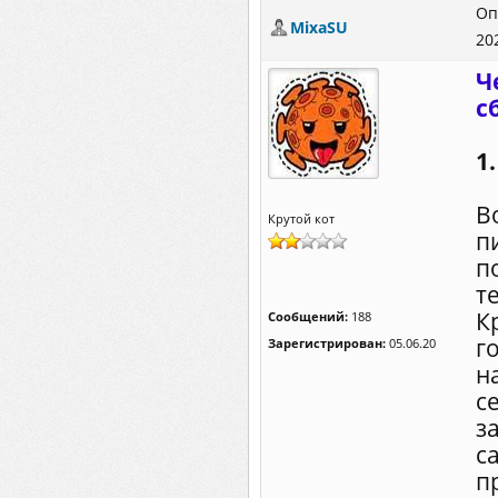
Оп
MixaSU
20
Ч
с
1
В
Крутой кот
п
п
т
К
Сообщений:
188
г
Зарегистрирован:
05.06.20
н
с
з
с
п