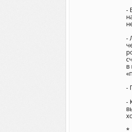
-
н
н
-
ч
р
с
в
«
-
-
в
х
*