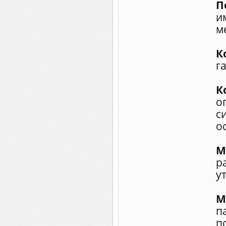
П
и
м
К
г
К
о
с
о
М
р
у
М
п
п