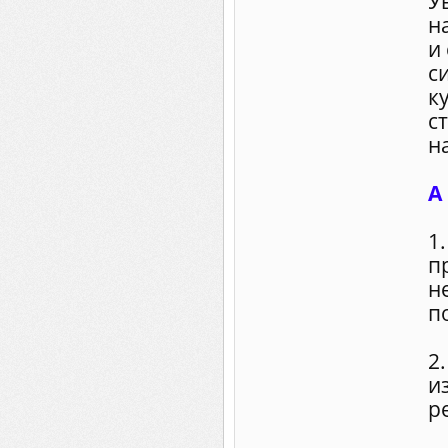
У
н
и
с
к
с
н
А
1
п
н
п
2
и
р