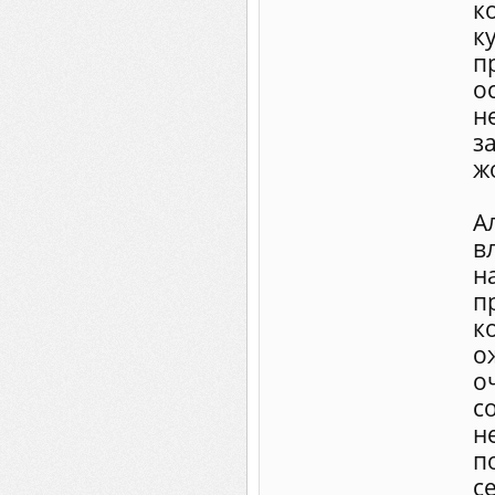
к
к
п
о
н
з
жо
А
в
н
п
к
о
о
с
н
п
с