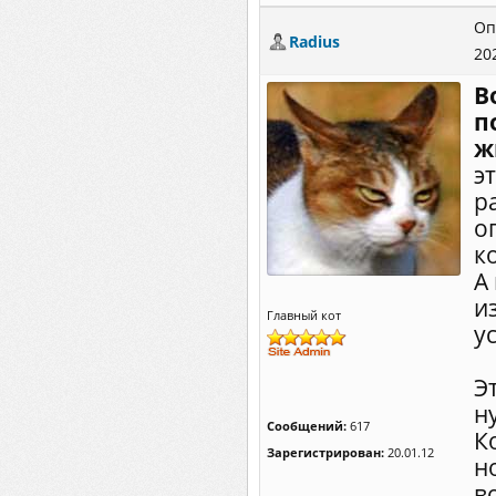
Оп
Radius
20
В
п
ж
э
р
о
к
А
и
Главный кот
у
Э
н
Сообщений:
617
К
Зарегистрирован:
20.01.12
н
в