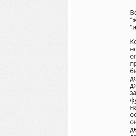
В
"
"
К
но
о
п
б
д
д
з
ф
н
о
о
д