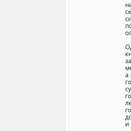
н
с
с
п
о
О
к
з
м
а
г
с
г
л
г
д
и