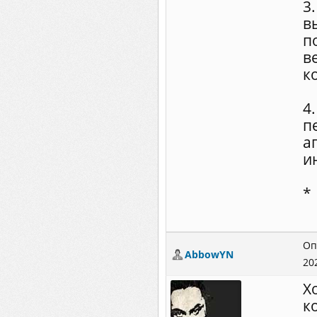
3
в
п
в
к
4
п
а
и
*
Оп
AbbowYN
20
Х
к