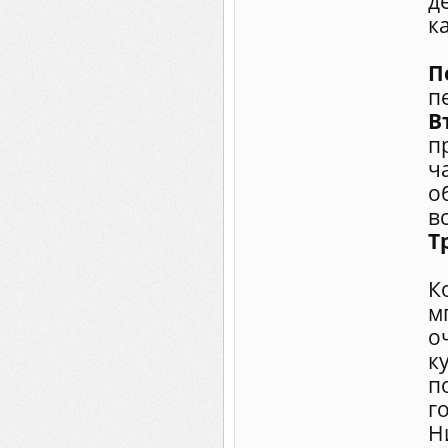
д
к
П
п
В
п
ч
о
в
Т
К
м
о
к
п
г
Н