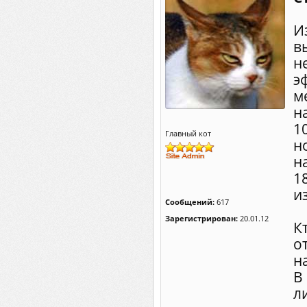
И
в
н
э
м
н
1
Главный кот
н
н
1
и
Сообщений:
617
Зарегистрирован:
20.01.12
К
о
н
В
л