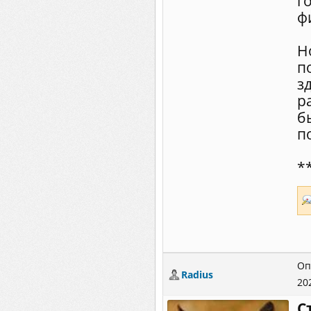
г
ф
Н
п
з
р
б
п
*
Оп
Radius
20
С