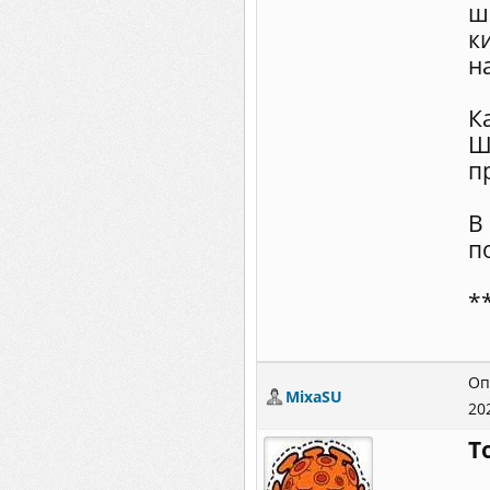
ш
к
н
К
Ш
п
В
п
*
Оп
MixaSU
20
Т