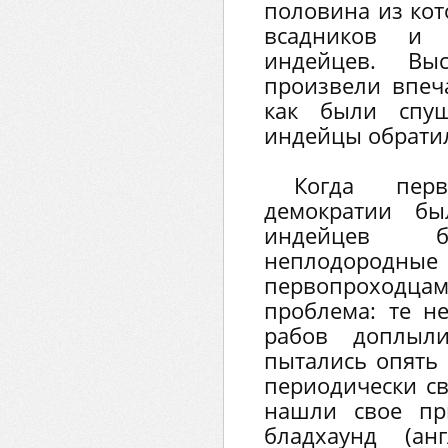
половина из кот
всадников и 
индейцев. В
произвели впеч
как были спущ
индейцы обратил
Когда пер
демократии бы
индейцев 
неплодород
первопроход
проблема: те не
рабов доплыл
пытались опять 
периодически св
нашли свое пр
бладхаунд (анг