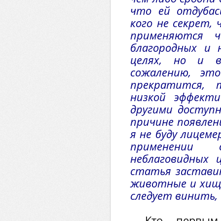
что ей отдубас
кого не секрет,
применяются ч
благородных и 
целях, но и 
сожалению, эт
прекратится, 
низкой эффект
другими доступн
причине появлен
я не буду лицем
применении 
неблаговидных
статья застави
животные и хищн
следует винить, 
Кто первым