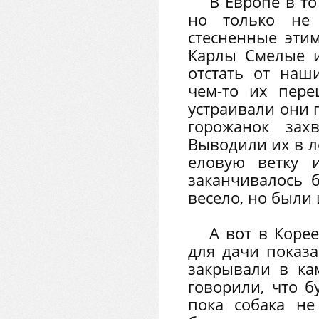
В Европе в то
но только не 
стесненные этим
Карлы Смелые и
отстать от на
чем-то их пере
устраивали они 
горожанок зах
Выводили их в л
еловую ветку и
заканчивалось 
весело, но были 
А вот в Коре
для дачи показа
закрывали в ка
говорили, что б
пока собака не