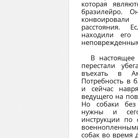
которая являю
бразилейро. О
конвоировал
расстояния. 
находили его 
неповрежденны
В настоящее
перестали убе
въехать в Аме
Потребность в б
и сейчас навр
ведущего на пов
Но собаки без
нужны и сег
инструкции по
военнопленными
собак во время 