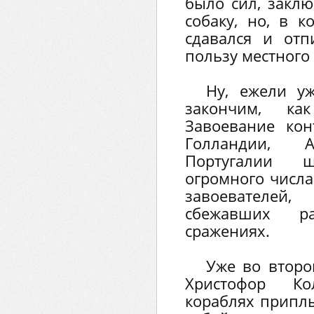
было сил, закл
собаку, но, в к
сдавался и от
пользу местного
Ну, ежели у
закончим, ка
Завоевание ко
Голландии, 
Португалии 
огромного числа
завоевателе
сбежавших р
сражениях.
Уже во второ
Христофор К
кораблях приплы