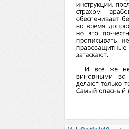
инструкции, пос
страхом араб
обеспечивает бе
во время допрос
но это по-чест
прописывать н
правозащитные
затаскают.
И всё же не
виновными во 
делают только т
Самый опасный в