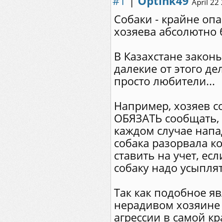
#1
|
Optink49
April 22
Собаки - крайне оп
хозяева абсолютно 
В Казахстане закон
далекие от этого де
просто любители...
Например, хозяев с
ОБЯЗАТЬ сообщать, 
каждом случае напа
собака разорвала ко
ставить на учет, ес
собаку надо усыплят
Так как подобное я
нерадивом хозяине 
агрессии в самой кр