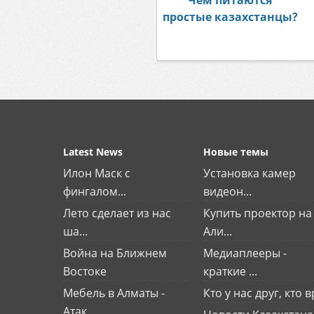
Чем питаются
простые казахстанцы?
Latest News
Новые темы
Илон Маск с
Установка камер
фингалом...
видеон...
Лето сделает из нас
Купить проектор на
ша...
Али...
Война на Ближнем
Медиаплееры -
Востоке
краткие ...
Мебель в Алматы -
Кто у нас друг, кто вр
Атак...