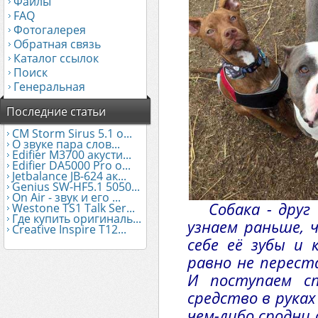
Файлы
FAQ
Фотогалерея
Обратная связь
Каталог ссылок
Поиск
Генеральная
Последние статьи
CM Storm Sirus 5.1 о...
О звуке пара слов...
Edifier М3700 акусти...
Edifier DA5000 Pro о...
Jetbalance JB-624 ак...
Genius SW-HF5.1 5050...
On Air - звук и его ...
Собака - друг
Westone TS1 Talk Ser...
Где купить оригиналь...
узнаем раньше, 
Creative Inspire T12...
себе её зубы и 
равно не перест
И поступаем сп
средство в руках
чем-либо сродни