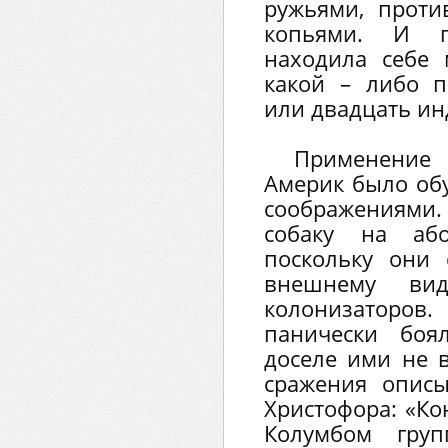
ружьями, проти
копьями. И п
находила себе 
какой – либо п
или двадцать ин
Применение
Америк было об
соображениями
собаку на або
поскольку они
внешнему ви
колонизаторо
панически боя
доселе ими не 
сражения описы
Христофора: «Ко
Колумбом груп