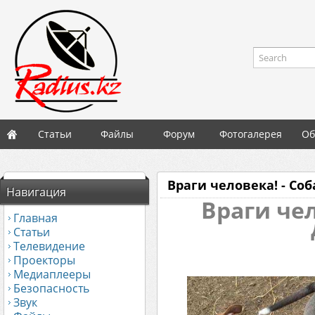
Search
Статьи
Файлы
Форум
Фотогалерея
Об
Враги человека! - Соба
Навигация
Враги чел
Главная
Статьи
Телевидение
Проекторы
Медиаплееры
Безопасность
Звук