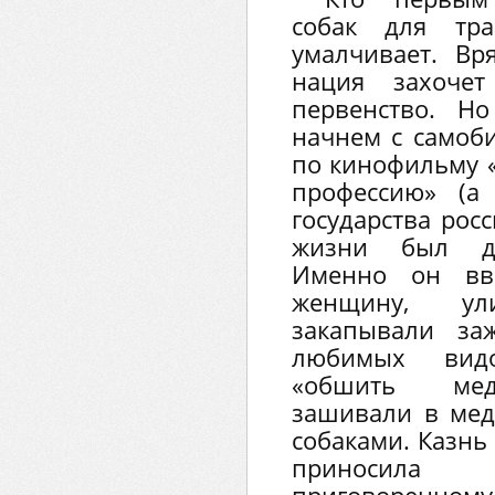
собак для тр
умалчивает. Вр
нация захочет
первенство. Н
начнем с самоб
по кинофильму 
профессию» (а
государства рос
жизни был де
Именно он вв
женщину, у
закапывали за
любимых вид
«обшить мед
зашивали в мед
собаками. Казнь
приносила 