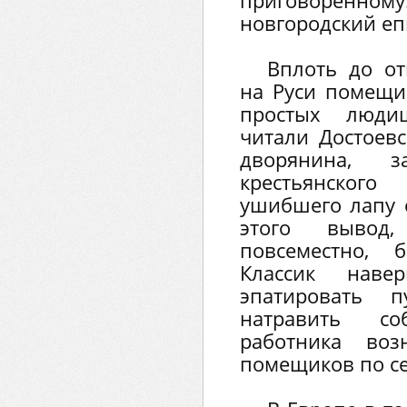
приговоренн
новгородский еп
Вплоть до от
на Руси помещи
простых люди
читали Достоевс
дворянина, з
крестьянског
ушибшего лапу е
этого вывод
повсеместно, 
Классик наве
эпатировать п
натравить с
работника во
помещиков по се