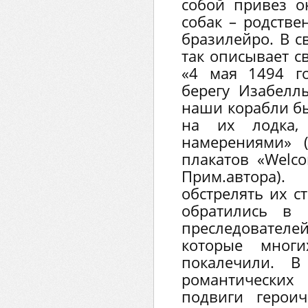
собой привез о
собак – родств
бразилейро. В с
так описывает с
«4 мая 1494 г
берегу Изабелл
наши корабли б
на их лодка,
намерениями» 
плакатов «Welc
Прим.автора
обстрелять их с
обратились в 
преследователе
которые мног
покалечили. 
романтических
подвиги герои