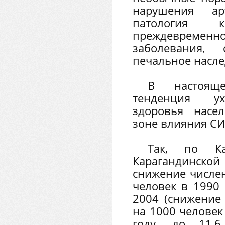
нарушения арт
патология 
преждевременно
заболевания
печальное насле
В настоящ
тенденция ух
здоровья насе
зоне влияния С
Так, по Ка
Карагандинск
снижение числен
человек в 1990 
2004 (снижение 
на 1000 человек
году, до 11,