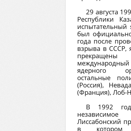
29 августа 19
Республики Каз
испытательный 
был официально
года после пров
взрыва в СССР,
прекращены н
международный 
ядерного ор
остальные по
(Россия), Нева
(Франция), Лоб-Н
В 1992 год
независимое г
Лиссабонский пр
в котором 