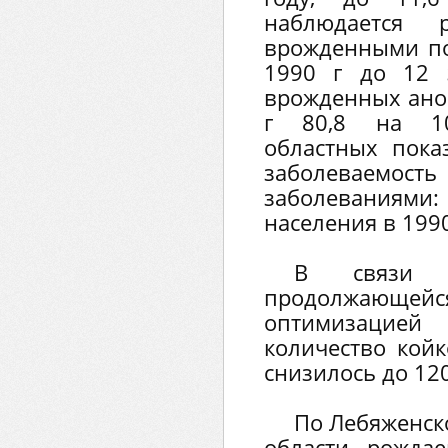
наблюдается
врожденными пор
1990 г до 12 
врожденных аном
г 80,8 на 10
областных показ
заболеваемо
заболеваниями
населения в 1990
В связи 
продолжаю
оптимизацие
количество койк
снизилось до 120
По Лебяженск
области рожда