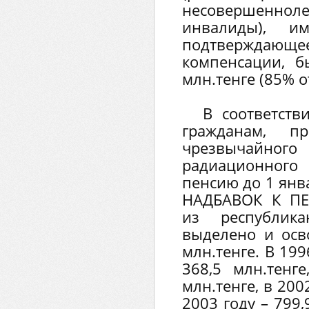
несовершеннол
инвалиды), им
подтверждающе
компенсации, б
млн.тенге (85% 
В соответств
гражданам, 
чрезвычайно
радиационного
пенсию до 1 янв
НАДБАВОК К П
из республик
выделено и осв
млн.тенге. В 19
368,5 млн.тенг
млн.тенге, в 2002
2003 году – 799,