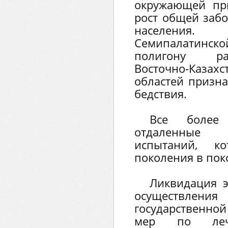
окружающей пр
рост общей забо
населения
Семипалатинс
полигону ра
Восточно-Казахс
областей призна
бедствия.
Все более 
отдаленные 
испытаний, к
поколения в пок
Ликвидация э
осуществл
государственно
мер по лече