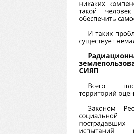
никаких компен
такой челове
обеспечить само
И таких проб
существует нема
Радиацион
землепользо
СИЯП
Всего пло
территорий оцене
Законом Рес
социальной
пострадавших
испытаний н