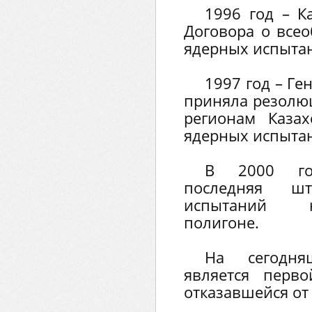
1996 год – К
Договора о вс
ядерных испыта
1997 год – Г
приняла резолю
регионам Казах
ядерных испыта
В 2000 го
последняя ш
испытаний н
полигоне.
На сегодня
является перв
отказавшейся от