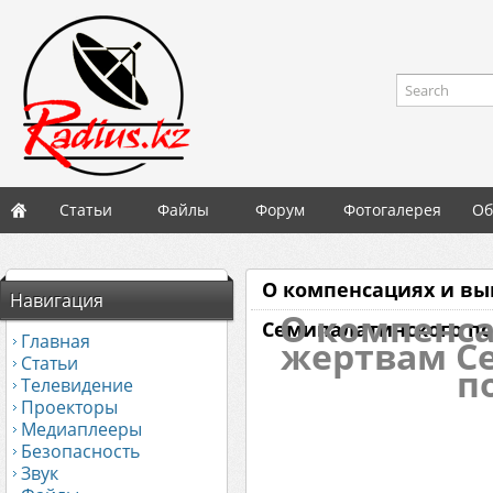
Search
Статьи
Файлы
Форум
Фотогалерея
Об
О компенсациях и вы
Навигация
О компенса
Семипалатинского п
Главная
жертвам С
Статьи
п
Телевидение
Проекторы
Медиаплееры
Безопасность
Звук