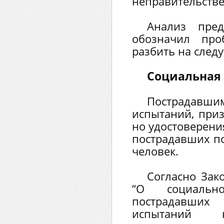
неправительств
Анализ пред
обозначил про
разбить на след
Социальная
Пострада
испытаний, приз
но удостоверен
пострадавших по
человек.
Согласно Зак
“О социальн
пострадавших
испытаний н