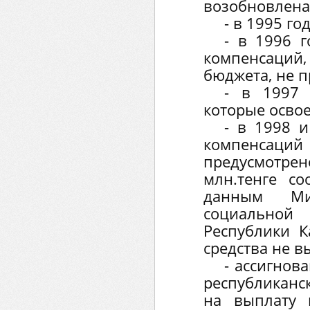
возобновлена
- в 1995 год
- в 1996 г
компенсаций
бюджета, не 
- в 1997 
которые осво
- в 1998 и
компенсац
предусмотрено
млн.тенге со
данным Ми
социально
Республики К
средства не в
- ассигнов
республиканс
на выплату 