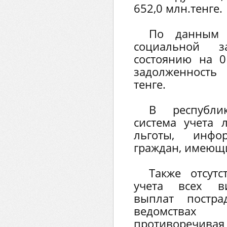
652,0 млн.тенге.
По данным 
социальной 
состоянию на 01
задолженность
тенге.
В республик
система учета
льготы, инфо
граждан, имеющи
Также отсут
учета всех в
выплат постра
ведомства
противоречивая