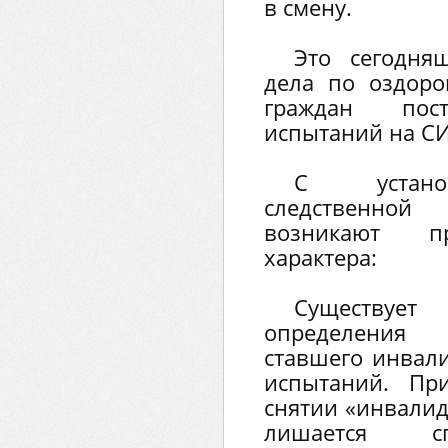
в смену.
Это сегодня
дела по оздор
граждан пост
испытаний на С
С устано
следственно
возникают п
характера:
Существуе
определения 
ставшего инвал
испытаний. Пр
снятии «инвалид
лишается сп