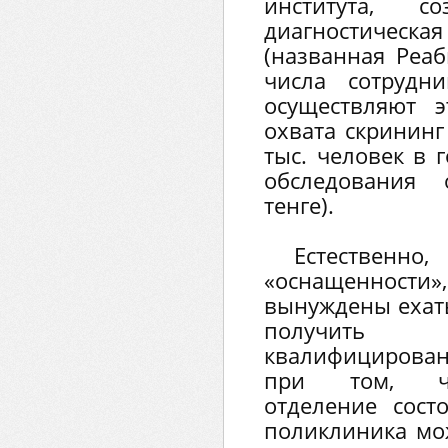
института, со
диагностическ
(названная Реа
числа сотрудни
осуществляют э
охвата скрининг
тыс. человек в 
обследования 
тенге).
Естеств
«оснащенност
вынуждены ехать
получить 
квалифицирова
при том, чт
отделение сост
поликлиника мо