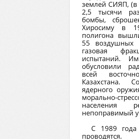
землей СИЯП, (в
2,5 тысячи ра
бомбы, сброше
Хиросиму в 1
полигона вышл
55 воздушных 
газовая фра
испытаний. И
обусловили ра
всей восточн
Казахстана. С
ядерного оружи
морально-ст
населения 
непоправимый у
С 1989 года
проводятся.