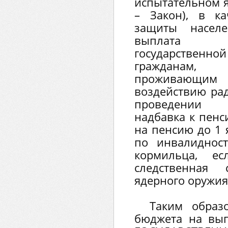
испытательном я
– Закон), в к
защиты населе
выплата 
государственно
гражданам
проживающим 
воздействию ра
проведении 
надбавка к пен
на пенсию до 1 
по инвалиднос
кормильца, ес
следственная
ядерного оружия
Таким образо
бюджета на вы