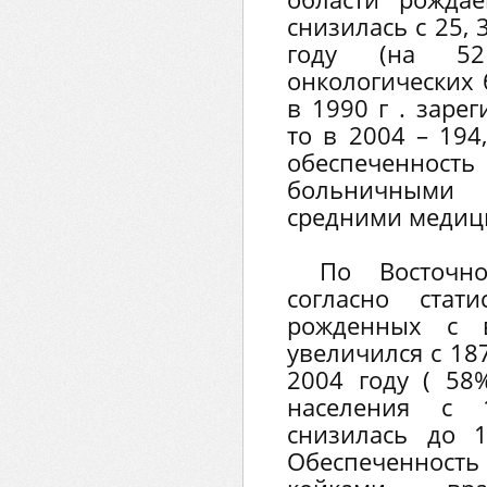
снизилась с 25, 3
году (на 52
онкологических 
в 1990 г . заре
то в 2004 – 194
обеспеченнос
больничными
средними медиц
По Восточно-
согласно стат
рожденных с в
увеличился с 187
2004 году ( 58
населения с 
снизилась до 1
Обеспеченност