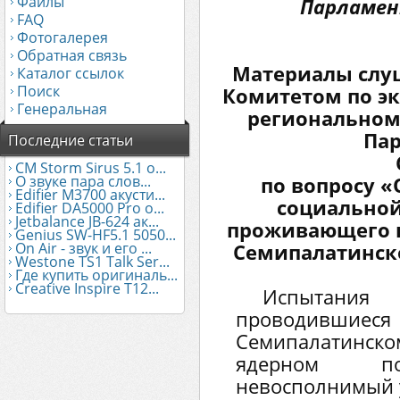
Файлы
Парламен
FAQ
Фотогалерея
Обратная связь
Материалы слу
Каталог ссылок
Поиск
Комитетом по э
Генеральная
региональном
Пар
Последние статьи
CM Storm Sirus 5.1 о...
О звуке пара слов...
по вопросу «
Edifier М3700 акусти...
социальной
Edifier DA5000 Pro о...
Jetbalance JB-624 ак...
проживающего в
Genius SW-HF5.1 5050...
On Air - звук и его ...
Семипалатинск
Westone TS1 Talk Ser...
Где купить оригиналь...
Creative Inspire T12...
Испытания
проводившиеся
Семипалатин
ядерном по
невосполнимый 