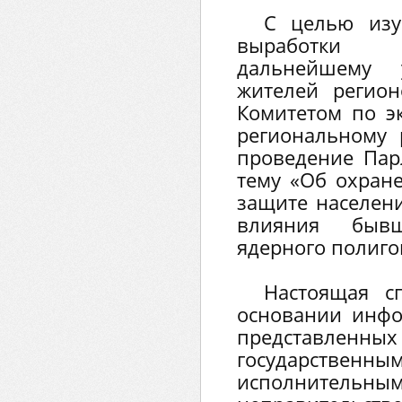
С целью изу
выработки
дальнейшему 
жителей регио
Комитетом по э
региональному
проведение Пар
тему «Об охран
защите населен
влияния бывш
ядерного полиго
Настоящая с
основании инф
представленн
государств
исполнительны