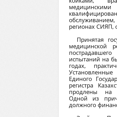
койками, в
медицинск
квалифициро
обслуживанием,
регионах СИЯП, о
Принятая гос
медицинской р
пострадавшег
испытаний на б
годах, практи
Установленны
Единого Госуда
регистра Казахс
продлены на 
Одной из прич
должного финан