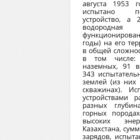
августа 1953 
испытано пе
устройство, а
водородная
функционирован
годы) на его те
в общей сложнос
в том числе:
наземных, 91 в
343 испытатель
землей (из них
скважинах). И
устройствами 
разных глубин
горных породах
высоких эне
Казахстана, сум
зарядов, испыт