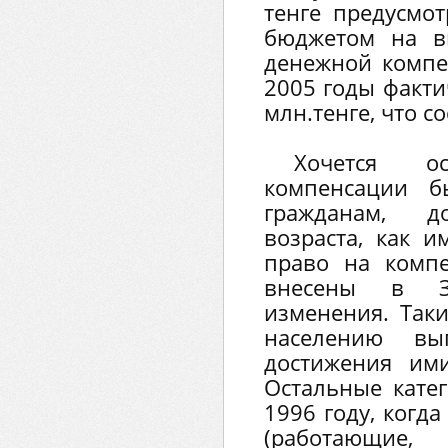
тенге предусмо
бюджетом на в
денежной компе
2005 годы факти
млн.тенге, что с
Хочется о
компенсации б
гражданам, д
возраста, как 
право на комп
внесены в За
изменения. Так
населению вы
достижения ими
Остальные кате
1996 году, когд
(работающ