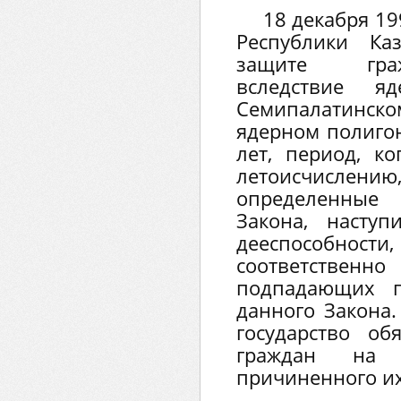
18 декабря 19
Республики Ка
защите граж
вследствие я
Семипалатин
ядерном полигон
лет, период, ко
летоисчислен
определенные 
Закона, насту
дееспособнос
соответстве
подпадающих п
данного Закона.
государство об
граждан на 
причиненного их