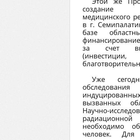
Этой же Про
создание 
медицинского р
в г. Семипалати
базе областн
финансирование
за счет вне
(инвестиции,
благотворительн
Уже сегодн
обследован
индуцирова
вызванных об
Научно-исслед
радиационной
необходимо об
человек. Для